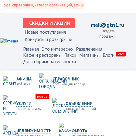
да, справочник, каталог организаций, афиша событий и не только это.
СКИДКИ И АКЦИИ
mail@gtn1.ru
отдел
Новые поступления
продаж
Конкурсы и розыгрыши
Главная
Это интересно
Развлечения
Кафе и рестораны
Такси
Магазины
Блоги
новое
Достопримечательности
АФИША
СПРАВОЧНИК
событий
организации города
новое
УСЛУГИ
ОБЪЯВЛЕНИЯ
сервисы и услуги
доска объявлений
НЕДВИЖИМОСТЬ
РАБОТА
аренда, продажа
вакансии и резюме