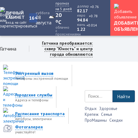
прогноз
доллар
+0.76
на 5 дней
82.17
ЛИЧНЫЙ
суббота
20
евро
+0.78
08
КАБИНЕТ
16+
94.84
o
C
августа
ДОБАВИТ
вход на сайт
юань
+0.014
облачно
ОБЪЯВЛЕ
1.22
с
прояснениями
Гатчина преображается:
Гатчина
сквер "Юность" и центр
города обновляются
Экстренный вызов
Телефоны экстренной помощи
Городские службы
Найти
Адреса и телефоны
Отдых
Здоровье
Расписание транспорта
Крепеж
Семья
Автобусы, электрички
ПроМашины
Скидки
Фотогалерея
учавствуйте!