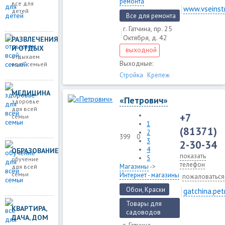
ремонта
все для
www.vseinstr
детей
Все для ремонта
г. Гатчина, пр. 25
Октября, д. 42
РАЗВЛЕЧЕНИЯ
И ОТДЫХ
выходной
отдыхаем
Выходные:
всей семьей
Стройка
Крепеж
МЕДИЦИНА
«Петрович»
здоровье
для всей
+7
семьи
1
(81371)
2
399
0
3
2-30-34
4
ОБРАЗОВАНИЕ
показать
5
обучение
телефон
Магазины
->
для всей
семьи
Интернет - магазины
пожаловаться
Обои, Краски
gatchina.pet
Товары для
КВАРТИРА,
садоводов
ДАЧА, ДОМ