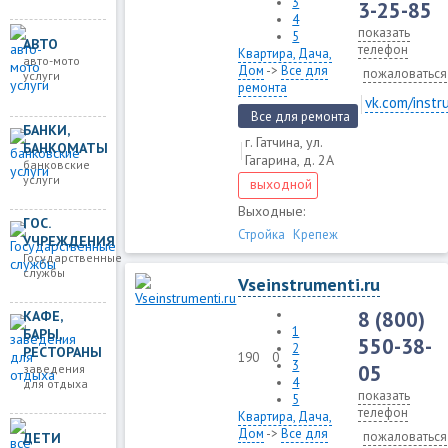
3
3-25-85
4
показать
5
АВТО
телефон
Квартира, Дача,
авто-мото
Дом
->
Все для
пожаловаться
услуги
ремонта
vk.com/inst
Все для ремонта
БАНКИ,
г. Гатчина, ул.
БАНКОМАТЫ
Гагарина, д. 2А
банковские
услуги
выходной
Выходные:
ГОС.
Стройка
Крепеж
УЧРЕЖДЕНИЯ
Государственные
службы
Vseinstrumenti.ru
8 (800)
КАФЕ,
1
БАРЫ,
550-38-
2
РЕСТОРАНЫ
190
0
3
05
заведения
4
для отдыха
показать
5
телефон
Квартира, Дача,
Дом
->
Все для
пожаловаться
ДЕТИ