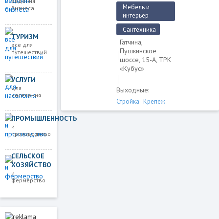
ведения
Мебель и
бизнеса
интерьер
Сантехника
ТУРИЗМ
Гатчина,
все для
Пушкинское
путешествий
шоссе, 15-А, ТРК
«Кубус»
УСЛУГИ
для
Выходные:
населения
Стройка
Крепеж
ПРОМЫШЛЕННОСТЬ
и
производство
СЕЛЬСКОЕ
ХОЗЯЙСТВО
и
фермерство