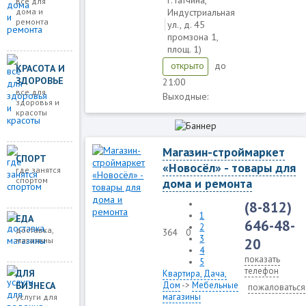
г. Гатчина,
все для
дома и
Индустриальная
ремонта
ул., д. 45
промзона 1,
площ. 1)
до
открыто
КРАСОТА И
ЗДОРОВЬЕ
21:00
все для
Выходные:
здоровья и
красоты
Магазин-строймаркет
СПОРТ
«Новосёл» - товары для
где занятся
спортом
дома и ремонта
(8-812)
1
ЕДА
646-48-
2
доставка,
364
0
3
магазины
20
4
показать
5
телефон
ДЛЯ
Квартира, Дача,
Дом
->
Мебельные
БИЗНЕСА
пожаловаться
магазины
услуги для