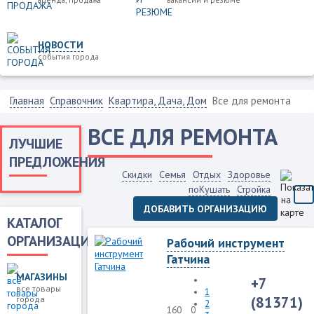
НОВОСТИ
события города
Главная
Справочник
Квартира, Дача, Дом
Все для ремонта
ВСЕ ДЛЯ РЕМОНТА
ЛУЧШИЕ
ПРЕДЛОЖЕНИЯ
Скидки
Семья
Отдых
Здоровье
поКушать
Стройка
ДОБАВИТЬ ОРГАНИЗАЦИЮ
КАТАЛОГ
ОРГАНИЗАЦИЙ
Рабочий инструмент
Гатчина
МАГАЗИНЫ
+7
все товары
1
(81371)
города
2
160
0