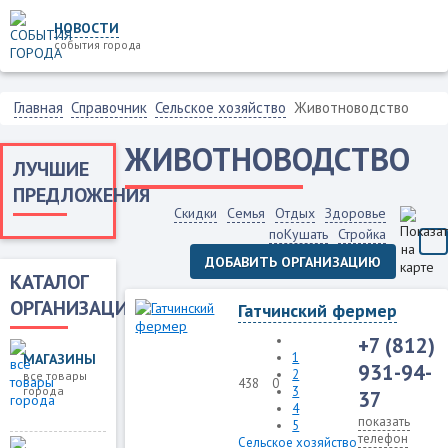
НОВОСТИ
события города
Главная
Справочник
Сельское хозяйство
Животноводство
ЖИВОТНОВОДСТВО
ЛУЧШИЕ
ПРЕДЛОЖЕНИЯ
Скидки
Семья
Отдых
Здоровье
поКушать
Стройка
ДОБАВИТЬ ОРГАНИЗАЦИЮ
КАТАЛОГ
ОРГАНИЗАЦИЙ
Гатчинский фермер
+7 (812)
1
МАГАЗИНЫ
931-94-
2
все товары
438
0
города
3
37
4
показать
5
телефон
Сельское хозяйство