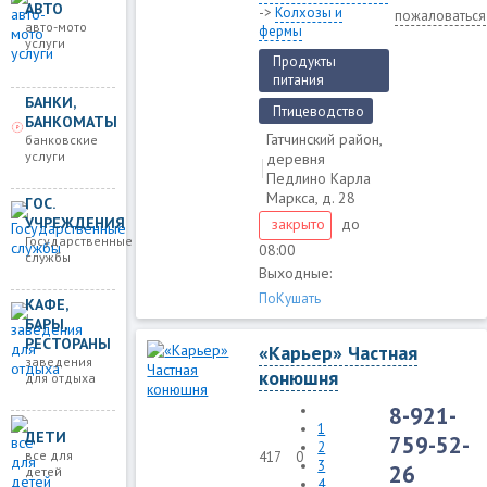
АВТО
->
Колхозы и
пожаловаться
авто-мото
фермы
услуги
Продукты
питания
БАНКИ,
Птицеводство
БАНКОМАТЫ
Гатчинский район,
банковские
услуги
деревня
Педлино Карла
Маркса, д. 28
ГОС.
УЧРЕЖДЕНИЯ
до
закрыто
Государственные
08:00
службы
Выходные:
ПоКушать
КАФЕ,
БАРЫ,
РЕСТОРАНЫ
«Карьер» Частная
заведения
конюшня
для отдыха
8-921-
1
ДЕТИ
759-52-
2
все для
417
0
3
26
детей
4