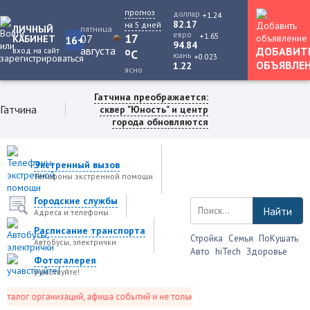
прогноз
доллар
+1.24
82.17
на 5 дней
ЛИЧНЫЙ
пятница
евро
+1.65
17
07
КАБИНЕТ
16+
94.84
августа
ДОБАВИТ
вход на сайт
o
C
юань
+0.023
ОБЪЯВЛЕ
1.22
ясно
Гатчина преображается:
Гатчина
сквер "Юность" и центр
города обновляются
Экстренный вызов
Телефоны экстренной помощи
Городские службы
Найти
Адреса и телефоны
Расписание транспорта
Стройка
Семья
ПоКушать
Автобусы, электрички
Авто
hiTech
Здоровье
Фотогалерея
учавствуйте!
талог организаций, афиша событий и не только это.