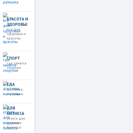
КРАСОТА И
ЗДОРОВЬЕ
все для
здоровья и
красоты
СПОРТ
где занятся
спортом
ЕДА
доставка,
магазины
ДЛЯ
БИЗНЕСА
услуги для
ведения
бизнеса