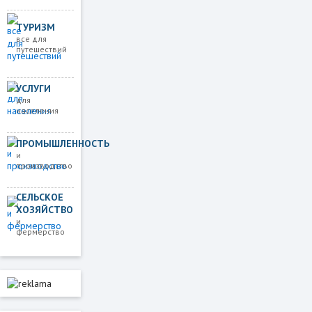
ТУРИЗМ
все для
путешествий
УСЛУГИ
для
населения
ПРОМЫШЛЕННОСТЬ
и
производство
СЕЛЬСКОЕ
ХОЗЯЙСТВО
и
фермерство