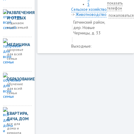
показать
5
телефон
Сельское хозяйство
РАЗВЛЕЧЕНИЯ
->
Животноводство
пожаловаться
И ОТДЫХ
Гатчинский район,
отдыхаем
дер. Новые
всей семьей
Черницы, д. 33
МЕДИЦИНА
Выходные:
здоровье
для всей
семьи
ОБРАЗОВАНИЕ
обучение
для всей
семьи
КВАРТИРА,
ДАЧА, ДОМ
все для
дома и
ремонта