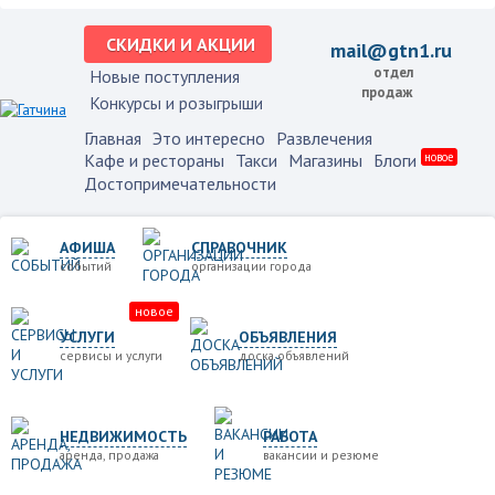
СКИДКИ И АКЦИИ
mail@gtn1.ru
отдел
Новые поступления
продаж
Конкурсы и розыгрыши
Главная
Это интересно
Развлечения
Кафе и рестораны
Такси
Магазины
Блоги
новое
Достопримечательности
АФИША
СПРАВОЧНИК
событий
организации города
новое
УСЛУГИ
ОБЪЯВЛЕНИЯ
сервисы и услуги
доска объявлений
НЕДВИЖИМОСТЬ
РАБОТА
аренда, продажа
вакансии и резюме