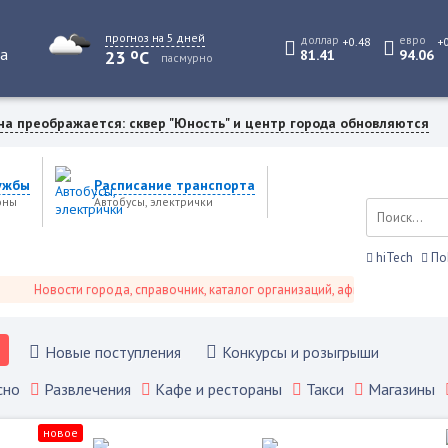
прогноз на 5 дней
доллар
евро
+0.48
+
o
та
23
C
81.41
94.06
пасмурно
на преображается: сквер "Юность" и центр города обновляются
ужбы
Расписание транспорта
оны
Автобусы, электрички
hiTech
По
Новости города, справочник, каталог организаций, афиша событий и не тол
Новые поступления
Конкурсы и розыгрыши
сно
Развлечения
Кафе и рестораны
Такси
Магазины
новое