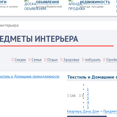
УГИ
ОБЪЯВЛЕНИЯ
НЕДВИЖИМОСТЬ
исы и услуги
доска объявлений
аренда, продажа
интерьера
ЕДМЕТЫ ИНТЕРЬЕРА
Скидки
Семья
Отдых
Здоровье
поКушать
Стройк
Текстиль и Домашние 
1
2
166
0
3
4
5
Квартира, Дача, Дом
->
Предмет