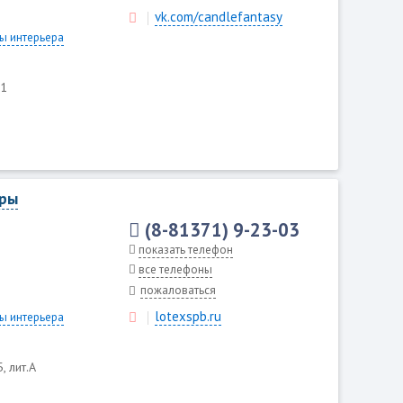
vk.com/candlefantasy
ы интерьера
31
оры
(8-81371) 9-23-03
показать телефон
все телефоны
пожаловаться
lotexspb.ru
ы интерьера
, лит.А