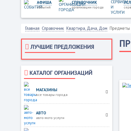
АФИША
СПРАВОЧНИК
УСЛ
событий
организации города
серв
Главная
Справочник
Квартира, Дача, Дом
Предметы 
ПР
ЛУЧШИЕ ПРЕДЛОЖЕНИЯ
КАТАЛОГ ОРГАНИЗАЦИЙ
МАГАЗИНЫ
все товары города
АВТО
авто-мото услуги