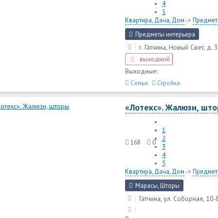
4
5
Квартира, Дача, Дом
->
Предмет
Предметы интерьера
г. Гатчина, Новый Свет, д. 
выходной
Выходные:
Семья
Стройка
«Лотекс». Жалюзи, шт
1
2
168
0
3
4
5
Квартира, Дача, Дом
->
Предмет
Марасы, Шторы
Гатчина, ул. Соборная, 10-Б