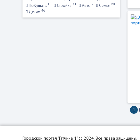
16
71
2
80
ПоКушать
Стройка
Авто
Семья
46
Детям
1
Городской портал "Гатчина 1" © 2024. Все права защищены.