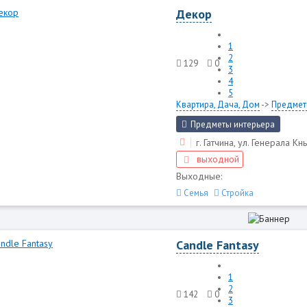
Декор
1
2
129
0
3
4
5
Квартира, Дача, Дом
->
Предмет
Предметы интерьера
г. Гатчина, ул. Генерала Кн
выходной
Выходные:
Семья
Стройка
Candle Fantasy
1
2
142
0
3