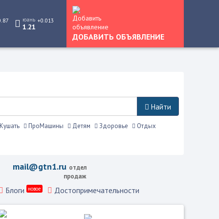
юань
0.87
+0.013
1.21
ДОБАВИТЬ ОБЪЯВЛЕНИЕ
Найти
Кушать
ПроМашины
Детям
Здоровье
Отдых
ько это.
mail@gtn1.ru
отдел
продаж
Блоги
новое
Достопримечательности