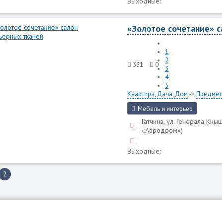
Выходные:
«Золотое сочетание» с
1
2
331
0
3
4
5
Квартира, Дача, Дом
->
Предмет
Мебель и интерьер
Гатчина, ул. Генерала Кны
«Аэродром»)
Выходные:
2