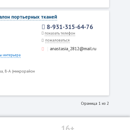
алон портьерных тканей
8-931-315-64-76
показать телефон
пожаловаться
anastasia_2812@mail.ru
ы интерьера
ша, 8-А (микрорайон
Страница 1 из 2
16+