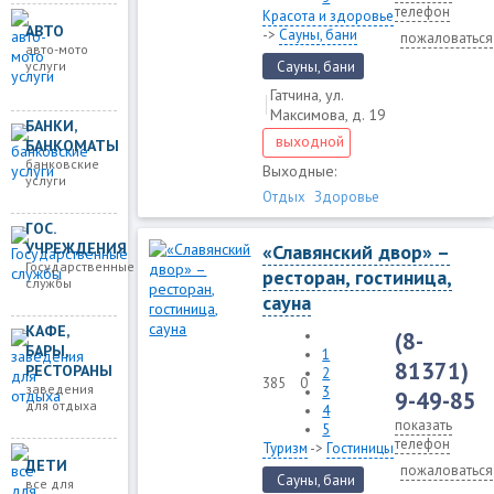
телефон
Красота и здоровье
АВТО
->
Сауны, бани
пожаловаться
авто-мото
услуги
Сауны, бани
Гатчина, ул.
Максимова, д. 19
БАНКИ,
выходной
БАНКОМАТЫ
банковские
Выходные:
услуги
Отдых
Здоровье
ГОС.
УЧРЕЖДЕНИЯ
«Славянский двор» –
Государственные
ресторан, гостиница,
службы
сауна
КАФЕ,
(8-
БАРЫ,
1
81371)
РЕСТОРАНЫ
2
385
0
заведения
3
9-49-85
для отдыха
4
показать
5
телефон
Туризм
->
Гостиницы
ДЕТИ
пожаловаться
Сауны, бани
все для