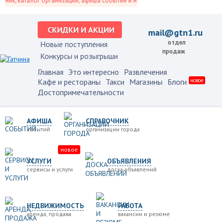
ик, каталог организаций, афиша событий и не только это.
СКИДКИ И АКЦИИ
mail@gtn1.ru
отдел
Новые поступления
продаж
Конкурсы и розыгрыши
Главная
Это интересно
Развлечения
Кафе и рестораны
Такси
Магазины
Блоги
новое
Достопримечательности
АФИША
СПРАВОЧНИК
событий
организации города
новое
УСЛУГИ
ОБЪЯВЛЕНИЯ
сервисы и услуги
доска объявлений
НЕДВИЖИМОСТЬ
РАБОТА
аренда, продажа
вакансии и резюме