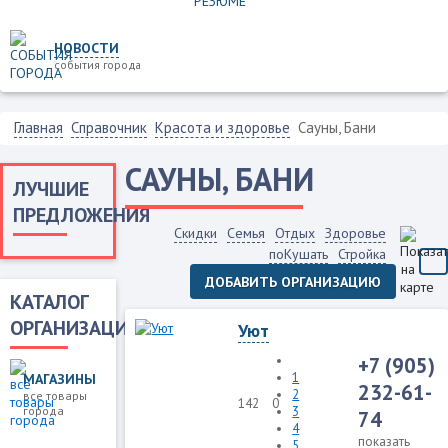
НОВОСТИ
события города
Главная
Справочник
Красота и здоровье
Сауны, Бани
САУНЫ, БАНИ
ЛУЧШИЕ
ПРЕДЛОЖЕНИЯ
Скидки
Семья
Отдых
Здоровье
поКушать
Стройка
ДОБАВИТЬ ОРГАНИЗАЦИЮ
КАТАЛОГ
ОРГАНИЗАЦИЙ
Уют
+7 (905)
1
МАГАЗИНЫ
232-61-
2
все товары
142
0
города
3
74
4
показать
5