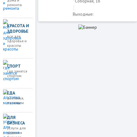
дома и
Соборная, 18
ремонта
Выходные:
КРАСОТА И
ЗДОРОВЬЕ
все для
здоровья и
красоты
СПОРТ
где занятся
спортом
ЕДА
доставка,
магазины
ДЛЯ
БИЗНЕСА
услуги для
ведения