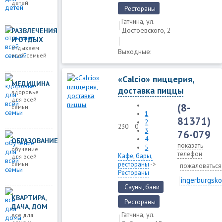
детей
Рестораны
Гатчина, ул.
Достоевского, 2
РАЗВЛЕЧЕНИЯ
И ОТДЫХ
отдыхаем
Выходные:
всей семьей
«Calcio» пиццерия,
МЕДИЦИНА
доставка пиццы
здоровье
для всей
(8-
семьи
1
81371)
2
230
0
3
76-079
4
ОБРАЗОВАНИЕ
показать
5
обучение
телефон
Кафе, бары,
для всей
семьи
рестораны
->
пожаловаться
Рестораны
ingerburgsko
Сауны, бани
КВАРТИРА,
Рестораны
ДАЧА, ДОМ
Гатчина, ул.
все для