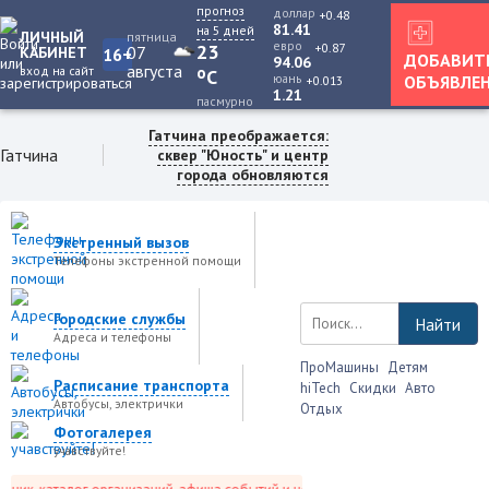
прогноз
доллар
+0.48
81.41
на 5 дней
ЛИЧНЫЙ
пятница
евро
+0.87
23
07
КАБИНЕТ
16+
ДОБАВИТ
94.06
августа
вход на сайт
o
C
юань
ОБЪЯВЛЕ
+0.013
1.21
пасмурно
Гатчина преображается:
Гатчина
сквер "Юность" и центр
города обновляются
Экстренный вызов
Телефоны экстренной помощи
Городские службы
Найти
Адреса и телефоны
ПроМашины
Детям
Расписание транспорта
hiTech
Скидки
Авто
Автобусы, электрички
Отдых
Фотогалерея
учавствуйте!