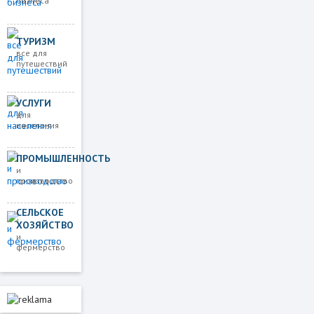
бизнеса
ТУРИЗМ
все для
путешествий
УСЛУГИ
для
населения
ПРОМЫШЛЕННОСТЬ
и
производство
СЕЛЬСКОЕ
ХОЗЯЙСТВО
и
фермерство