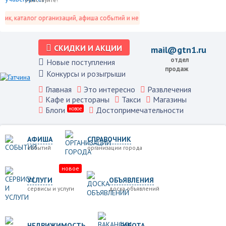
, каталог организаций, афиша событий и не только это.
СКИДКИ И АКЦИИ
mail@gtn1.ru
отдел
Новые поступления
продаж
Конкурсы и розыгрыши
Главная
Это интересно
Развлечения
Кафе и рестораны
Такси
Магазины
Блоги
новое
Достопримечательности
АФИША
СПРАВОЧНИК
событий
организации города
новое
УСЛУГИ
ОБЪЯВЛЕНИЯ
сервисы и услуги
доска объявлений
НЕДВИЖИМОСТЬ
РАБОТА