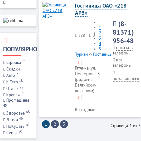
Гостиница ОАО «218
АРЗ»
(8-
1
81371)
2
288
0
3
956-48
4
ПОПУЛЯРНО
показать
5
телефон
Туризм
->
Гостиницы
все
71
Стройка
телефоны
Гатчина, ул.
1
Скидки
Нестерова, 3
2
Авто
пожаловаться
(рядом с
18
hiTech
Балтийским
29
Отдых
вокзалом)
4
Крепеж
ПроМашины
45
Выходные:
68
Здоровье
46
Детям
1
2
3
16
Страница 1 из 3
ПоКушать
80
Семья