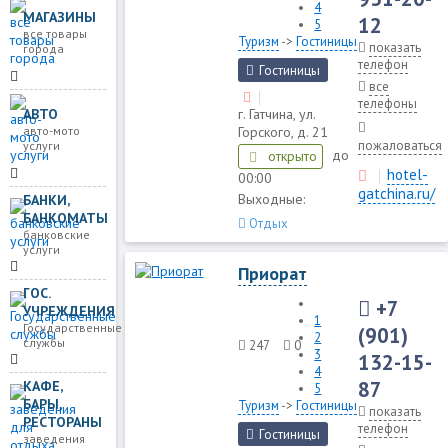
4
МАГАЗИНЫ
12
5
все товары
Туризм
->
Гостиницы
показать
города
телефон
Гостиницы
все
телефоны
АВТО
г. Гатчина, ул.
авто-мото
Горского, д. 21
пожаловаться
услуги
до
открыто
hotel-
00:00
gatchina.ru/
Выходные:
БАНКИ,
БАНКОМАТЫ
Отдых
банковские
услуги
Приорат
ГОС.
+7
УЧРЕЖДЕНИЯ
1
Государственные
(901)
2
службы
247
0
3
132-15-
4
87
КАФЕ,
5
БАРЫ,
Туризм
->
Гостиницы
показать
РЕСТОРАНЫ
телефон
Гостиницы
заведения