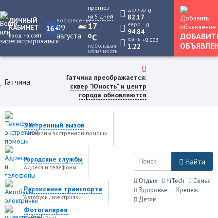
прогноз
доллар
0
на 5 дней
82.17
ЛИЧНЫЙ
воскресенье
17
евро
0
09
КАБИНЕТ
16+
94.84
августа
o
ДОБАВИТ
вход на сайт
C
юань
+0.003
ОБЪЯВЛЕ
небольшая
1.22
облачность
Гатчина преображается:
Гатчина
сквер "Юность" и центр
города обновляются
Экстренный вызов
Телефоны экстренной помощи
Городские службы
Найти
Адреса и телефоны
Отдых
hiTech
Семья
Расписание транспорта
Здоровье
Крепеж
Автобусы, электрички
Детям
Фотогалерея
учавствуйте!