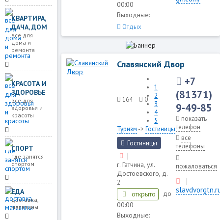
00:00
Выходные:
КВАРТИРА,
Отдых
ДАЧА, ДОМ
все для
дома и
ремонта
Славянский Двор
+7
КРАСОТА И
1
(81371)
ЗДОРОВЬЕ
2
164
0
все для
3
9-49-85
здоровья и
4
красоты
показать
5
телефон
Туризм
->
Гостиницы
все
Гостиницы
телефоны
СПОРТ
где занятся
спортом
г. Гатчина, ул.
пожаловаться
Достоевского, д.
2
slavdvorgtn.r
ЕДА
до
открыто
доставка,
00:00
магазины
Выходные: