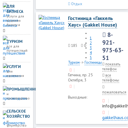
Отдых
ДЛЯ
БИЗНЕСА
услуги для
Гостиница «Гаккель
ведения
Хаус» (Gakkel House)
бизнеса
8-
1
921-
ТУРИЗМ
2
185
0
все для
3
975-63-
путешествий
4
51
5
Туризм
->
Гостиницы
показать
УСЛУГИ
телефон
для
Гатчина, пр. 25
все
населения
Октября, 3
телефоны
ПРОМЫШЛЕННОСТЬ
пожаловаться
и
Выходные:
производство
info@gakkel
СЕЛЬСКОЕ
ХОЗЯЙСТВО
gakkelhaus.c
и
фермерство