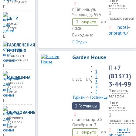
все
для отдыха
телефоны
г. Гатчина, ул.
Чкалова, д. 59А
ДЕТИ
пожаловаться
до
открыто
все для
hotel-
детей
00:00
priorat.ru/
Выходные:
Отдых
РАЗВЛЕЧЕНИЯ
И ОТДЫХ
отдыхаем
Garden House
всей семьей
+7
1
(81371)
2
МЕДИЦИНА
271
0
3
здоровье
3-44-99
4
для всей
показать
семьи
5
телефон
Туризм
->
Гостиницы
все
Гостиницы
телефоны
ОБРАЗОВАНИЕ
обучение
г. Гатчина, пр. 25
пожаловаться
для всей
Октября, д. 3
семьи
hotel-
до
открыто
gh.com/