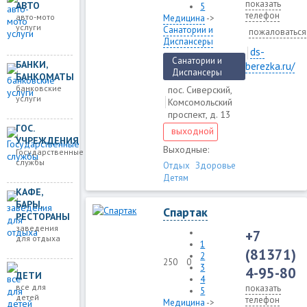
показать
АВТО
5
телефон
авто-мото
Медицина
->
услуги
Санатории и
пожаловаться
Диспансеры
ds-
Санатории и
БАНКИ,
berezka.ru/
Диспансеры
БАНКОМАТЫ
банковские
пос. Сиверский,
услуги
Комсомольский
проспект, д. 13
ГОС.
выходной
УЧРЕЖДЕНИЯ
Выходные:
Государственные
службы
Отдых
Здоровье
Детям
КАФЕ,
БАРЫ,
Спартак
РЕСТОРАНЫ
заведения
+7
для отдыха
1
(81371)
2
250
0
3
4-95-80
ДЕТИ
4
все для
показать
5
детей
телефон
Медицина
->