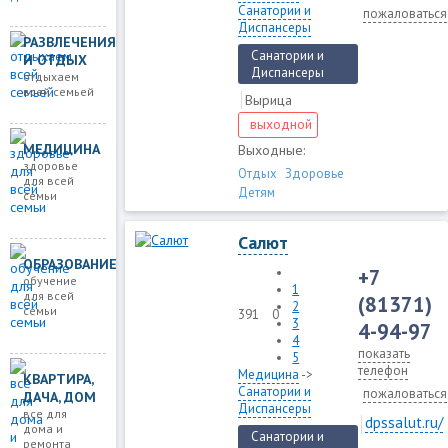
Санатории и
пожаловаться
Диспансеры
РАЗВЛЕЧЕНИЯ
Санатории и
И ОТДЫХ
Диспансеры
отдыхаем
всей семьей
Вырица
выходной
МЕДИЦИНА
Выходные:
здоровье
Отдых
Здоровье
для всей
Детям
семьи
Салют
ОБРАЗОВАНИЕ
+7
обучение
1
для всей
(81371)
2
семьи
391
0
3
4-94-97
4
показать
5
телефон
Медицина
->
КВАРТИРА,
Санатории и
пожаловаться
ДАЧА, ДОМ
Диспансеры
все для
dpssalut.ru/
дома и
Санатории и
ремонта