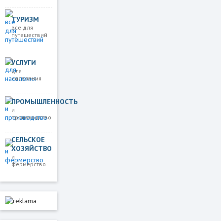
ТУРИЗМ
все для
путешествий
УСЛУГИ
для
населения
ПРОМЫШЛЕННОСТЬ
и
производство
СЕЛЬСКОЕ
ХОЗЯЙСТВО
и
фермерство