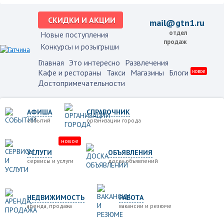
СКИДКИ И АКЦИИ
mail@gtn1.ru
отдел
Новые поступления
продаж
Конкурсы и розыгрыши
Главная
Это интересно
Развлечения
Кафе и рестораны
Такси
Магазины
Блоги
новое
Достопримечательности
АФИША
СПРАВОЧНИК
событий
организации города
новое
УСЛУГИ
ОБЪЯВЛЕНИЯ
сервисы и услуги
доска объявлений
НЕДВИЖИМОСТЬ
РАБОТА
аренда, продажа
вакансии и резюме