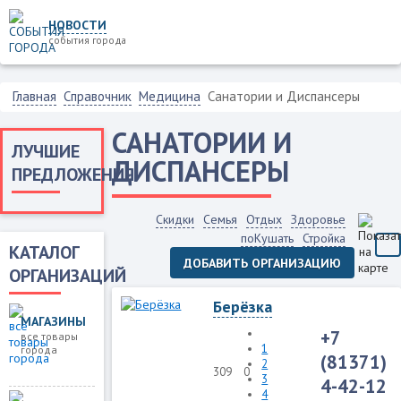
НОВОСТИ
события города
Главная
Справочник
Медицина
Санатории и Диспансеры
САНАТОРИИ И
ЛУЧШИЕ
ДИСПАНСЕРЫ
ПРЕДЛОЖЕНИЯ
Скидки
Семья
Отдых
Здоровье
поКушать
Стройка
КАТАЛОГ
ДОБАВИТЬ ОРГАНИЗАЦИЮ
ОРГАНИЗАЦИЙ
Берёзка
МАГАЗИНЫ
+7
все товары
1
города
(81371)
2
309
0
3
4-42-12
4