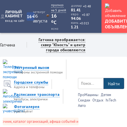
прогноз
доллар
+0.48
81.41
на 5 дней
ЛИЧНЫЙ
четверг
евро
+0.87
16
06
КАБИНЕТ
16+
94.06
августа
ДОБАВИТ
вход на сайт
o
C
юань
+0.013
ОБЪЯВЛЕ
1.21
ясно
Гатчина преображается:
Гатчина
сквер "Юность" и центр
города обновляются
Экстренный вызов
Телефоны экстренной помощи
Городские службы
Найти
Адреса и телефоны
Расписание транспорта
ПроМашины
Детям
Автобусы, электрички
Скидки
Отдых
hiTech
Авто
Фотогалерея
учавствуйте!
чник, каталог организаций, афиша событий и не только это.