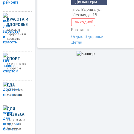
Диспансеры
пос. Вырица, ул.
Лесная, д. 15
КРАСОТА И
выходной
ЗДОРОВЬЕ
Выходные:
все для
здоровья и
Отдых
Здоровье
красоты
Детям
СПОРТ
где занятся
спортом
ЕДА
доставка,
магазины
ДЛЯ
БИЗНЕСА
услуги для
ведения
бизнеса