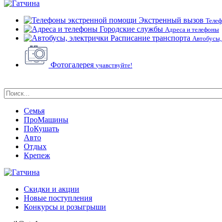
Экстренный вызов
Теле
Городские службы
Адреса и телефоны
Расписание транспорта
Автобусы,
Фотогалерея
учавствуйте!
Семья
ПроМашины
ПоКушать
Авто
Отдых
Крепеж
Скидки и акции
Новые поступления
Конкурсы и розыгрыши