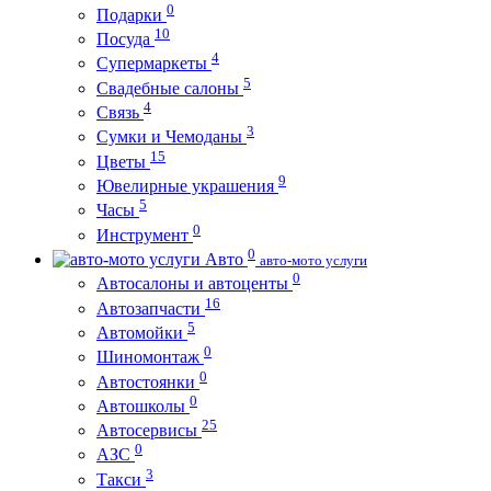
0
Подарки
10
Посуда
4
Супермаркеты
5
Свадебные салоны
4
Связь
3
Сумки и Чемоданы
15
Цветы
9
Ювелирные украшения
5
Часы
0
Инструмент
0
Авто
авто-мото услуги
0
Автосалоны и автоценты
16
Автозапчасти
5
Автомойки
0
Шиномонтаж
0
Автостоянки
0
Автошколы
25
Автосервисы
0
АЗС
3
Такси