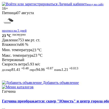
Личный кабинет
вход на сайт
16+
Пятница
07 августа
прогноз на 5 дней
o
пасмурно
23
C
Давление
753 мм рт. ст.
Влажность
66 %
o
Мин. температура
23
C
o
Макс. температура
23
C
Ветер
южный
Скорость ветра
5.93 м/с
+0.48
+0.87
+0.013
81.41
94.06
1.21
доллар
евро
юань
Добавить объявление
Гатчина
Гатчина преображается: сквер "Юность" и центр города о