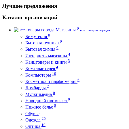
Лучшие предложения
Каталог организаций
0
Магазины
все товары города
0
Бижутерия
0
Бытовая техника
0
Бытовая химия
4
Интернет - магазины
3
Канцтовары и книги
4
Кожгалантерея
10
Компьютеры
6
Косметика и парфюмерия
2
Ломбарды
0
Мультимедиа
0
Народный промысел
8
Нижнее белье
5
Обувь
25
Одежда
10
Оптика