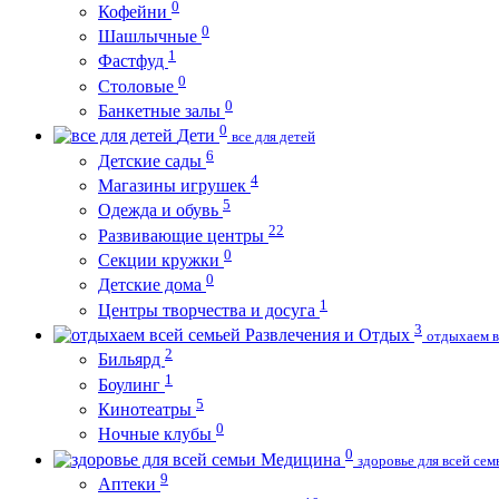
0
Кофейни
0
Шашлычные
1
Фастфуд
0
Столовые
0
Банкетные залы
0
Дети
все для детей
6
Детские сады
4
Магазины игрушек
5
Одежда и обувь
22
Развивающие центры
0
Секции кружки
0
Детские дома
1
Центры творчества и досуга
3
Развлечения и Отдых
отдыхаем в
2
Бильярд
1
Боулинг
5
Кинотеатры
0
Ночные клубы
0
Медицина
здоровье для всей сем
9
Аптеки