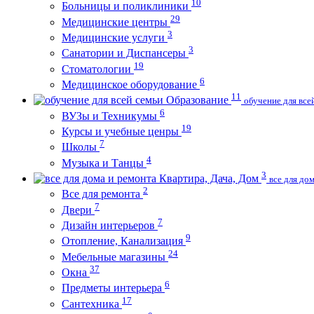
10
Больницы и поликлиники
29
Медицинские центры
3
Медицинские услуги
3
Санатории и Диспансеры
19
Стоматологии
6
Медицинское оборудование
11
Образование
обучение для все
6
ВУЗы и Техникумы
19
Курсы и учебные ценры
7
Школы
4
Музыка и Танцы
3
Квартира, Дача, Дом
все для до
2
Все для ремонта
7
Двери
7
Дизайн интерьеров
9
Отопление, Канализация
24
Мебельные магазины
37
Окна
6
Предметы интерьера
17
Сантехника