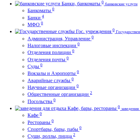
0
Банки, банкоматы
банковские услуги
0
Банкоматы
4
Банки
0
МФО
0
Гос. учреждения
Государстве
0
Администрация, Управление
0
Налоговые инспекции
0
Отделения полиции
0
Отделения почты
0
Суды
0
Вокзалы и Аэропорты
0
Аварийные службы
0
Научные организации
2
Общественные организации
0
Посольства
0
Кафе, бары, рестораны
заведения
0
Кафе
0
Рестораны
0
Спортбары, бары, пабы
2
Суши, роллы, пицца