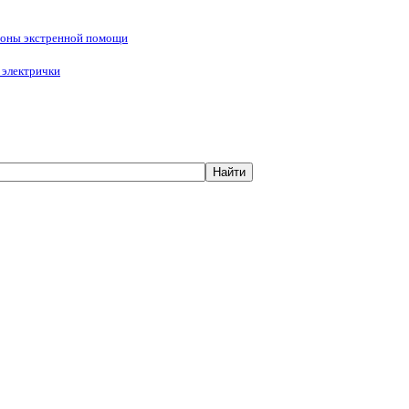
фоны экстренной помощи
 электрички
Нов
Найти