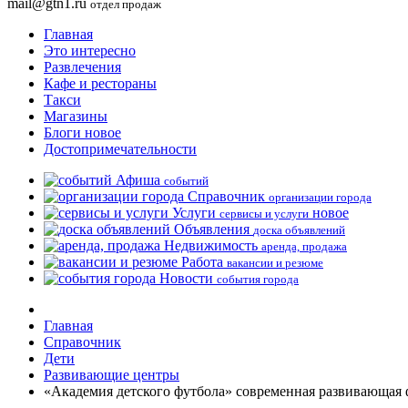
mail@gtn1.ru
отдел продаж
Главная
Это интересно
Развлечения
Кафе и рестораны
Такси
Магазины
Блоги
новое
Достопримечательности
Афиша
событий
Справочник
организации города
Услуги
новое
сервисы и услуги
Объявления
доска объявлений
Недвижимость
аренда, продажа
Работа
вакансии и резюме
Новости
события города
Главная
Справочник
Дети
Развивающие центры
«Академия детского футбола» современная развивающая 