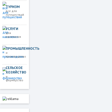
ТУРИЗМ
все для
путешествий
УСЛУГИ
для
населения
ПРОМЫШЛЕННОСТЬ
и
производство
СЕЛЬСКОЕ
ХОЗЯЙСТВО
и
фермерство