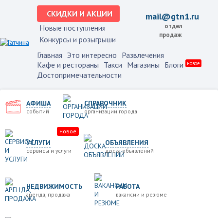
СКИДКИ И АКЦИИ
mail@gtn1.ru
отдел
Новые поступления
продаж
Конкурсы и розыгрыши
Главная
Это интересно
Развлечения
Кафе и рестораны
Такси
Магазины
Блоги
новое
Достопримечательности
АФИША
СПРАВОЧНИК
событий
организации города
новое
УСЛУГИ
ОБЪЯВЛЕНИЯ
сервисы и услуги
доска объявлений
НЕДВИЖИМОСТЬ
РАБОТА
аренда, продажа
вакансии и резюме