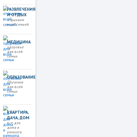
РАЗВЛЕЧЕНИЯ
И ОТДЫХ
отдыхаем
всей семьей
МЕДИЦИНА
здоровье
для всей
семьи
ОБРАЗОВАНИЕ
обучение
для всей
семьи
КВАРТИРА,
ДАЧА, ДОМ
все для
дома и
ремонта