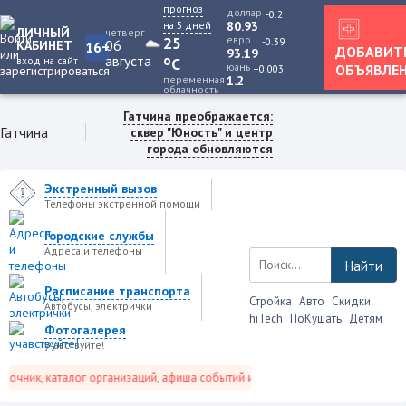
прогноз
доллар
-0.2
на 5 дней
80.93
ЛИЧНЫЙ
четверг
25
евро
-0.39
06
КАБИНЕТ
16+
ДОБАВИТ
93.19
августа
o
вход на сайт
C
юань
ОБЪЯВЛЕ
+0.003
переменная
1.2
облачность
Гатчина преображается:
Гатчина
сквер "Юность" и центр
города обновляются
Экстренный вызов
Телефоны экстренной помощи
Городские службы
Адреса и телефоны
Найти
Расписание транспорта
Стройка
Авто
Скидки
Автобусы, электрички
hiTech
ПоКушать
Детям
Фотогалерея
учавствуйте!
чник, каталог организаций, афиша событий и не только это.