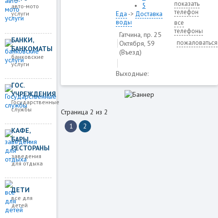
показать
5
авто-мото
телефон
услуги
Еда
->
Доставка
воды
все
телефоны
Гатчина, пр. 25
БАНКИ,
пожаловаться
Октября, 59
БАНКОМАТЫ
(Въезд)
банковские
услуги
Выходные:
ГОС.
УЧРЕЖДЕНИЯ
Государственные
службы
Страница 2 из 2
1
2
КАФЕ,
БАРЫ,
РЕСТОРАНЫ
заведения
для отдыха
ДЕТИ
все для
детей