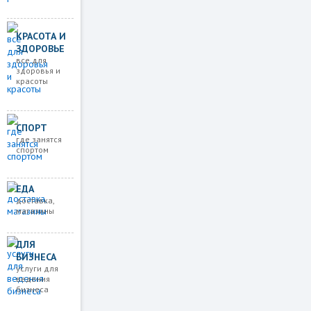
КРАСОТА И
ЗДОРОВЬЕ
все для
здоровья и
красоты
СПОРТ
где занятся
спортом
ЕДА
доставка,
магазины
ДЛЯ
БИЗНЕСА
услуги для
ведения
бизнеса