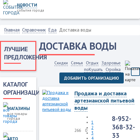
НОВОСТИ
события города
Главная
Справочник
Еда
Доставка воды
ДОСТАВКА ВОДЫ
ЛУЧШИЕ
ПРЕДЛОЖЕНИЯ
Скидки
Семья
Отдых
Здоровье
поКушать
Стройка
ДОБАВИТЬ ОРГАНИЗАЦИЮ
КАТАЛОГ
ОРГАНИЗАЦИЙ
Продажа и доставка
артезианской питьевой
воды
МАГАЗИНЫ
все товары
8-952-
города
1
368-32-
2
266
0
3
33
4
АВТО