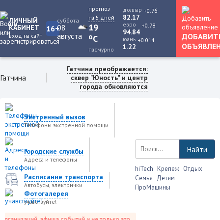
прогноз
доллар
+0.76
82.17
на 5 дней
ЛИЧНЫЙ
суббота
евро
+0.78
19
08
КАБИНЕТ
16+
94.84
августа
ДОБАВИТ
вход на сайт
o
C
юань
+0.014
ОБЪЯВЛЕ
1.22
пасмурно
Гатчина преображается:
Гатчина
сквер "Юность" и центр
города обновляются
Экстренный вызов
Телефоны экстренной помощи
Найти
Городские службы
Адреса и телефоны
hiTech
Крепеж
Отдых
Расписание транспорта
Семья
Детям
Автобусы, электрички
ПроМашины
Фотогалерея
учавствуйте!
рганизаций, афиша событий и не только это.