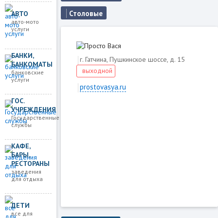
Столовые
АВТО
авто-мото
услуги
БАНКИ,
г. Гатчина, Пушкинское шоссе, д. 15
БАНКОМАТЫ
выходной
банковские
услуги
prostovasya.ru
ГОС.
УЧРЕЖДЕНИЯ
Государственные
Загружаем карту
службы
КАФЕ,
БАРЫ,
РЕСТОРАНЫ
заведения
для отдыха
ДЕТИ
все для