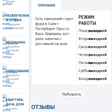
детей
ОПИСАНИЕ
РАЗВЛЕЧЕНИЯ
РЕЖИМ
Сеть заведений стрит-
И ОТДЫХ
РАБОТЫ
фуда в Санкт-
отдыхаем
всей семьей
Петербурге Просто
Понедельник:
выходной
Вася. Шаверма, хот-
доги, напитки с
Вторник:
выходной
МЕДИЦИНА
доставкой на дом.
Среда:
выходной
здоровье
для всей
семьи
Четверг:
выходной
Пятница:
выходной
Суббота:
выходной
ОБРАЗОВАНИЕ
обучение
Воскресенье:
выходной
для всей
семьи
ПоКушать
КВАРТИРА,
ДАЧА, ДОМ
ОТЗЫВЫ
все для