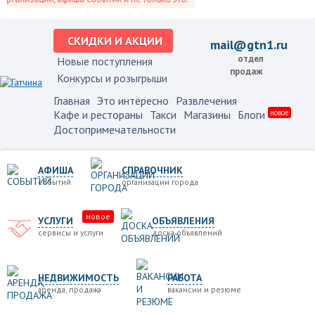
СКИДКИ И АКЦИИ
mail@gtn1.ru
отдел
Новые поступления
продаж
Конкурсы и розыгрыши
Главная
Это интересно
Развлечения
Кафе и рестораны
Такси
Магазины
Блоги
новое
Достопримечательности
АФИША
СПРАВОЧНИК
событий
организации города
новое
УСЛУГИ
ОБЪЯВЛЕНИЯ
сервисы и услуги
доска объявлений
НЕДВИЖИМОСТЬ
РАБОТА
аренда, продажа
вакансии и резюме