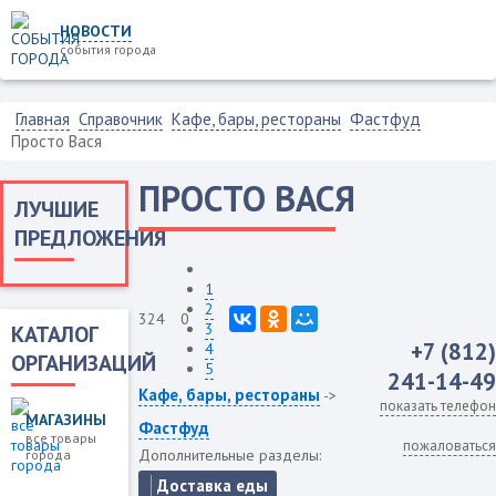
НОВОСТИ
события города
Главная
Справочник
Кафе, бары, рестораны
Фастфуд
Просто Вася
ПРОСТО ВАСЯ
ЛУЧШИЕ
ПРЕДЛОЖЕНИЯ
1
2
324
0
3
КАТАЛОГ
+7 (812)
4
ОРГАНИЗАЦИЙ
5
241-14-49
Кафе, бары, рестораны
->
показать телефон
МАГАЗИНЫ
Фастфуд
все товары
пожаловаться
Дополнительные разделы:
города
Доставка еды