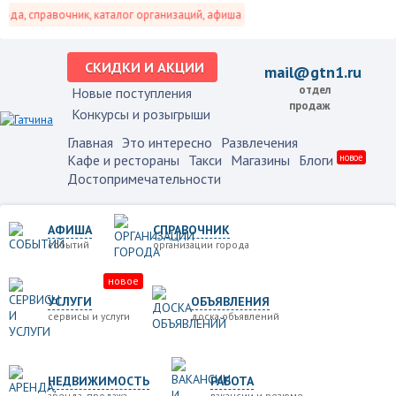
а, справочник, каталог организаций, афиша событий и не только это.
СКИДКИ И АКЦИИ
mail@gtn1.ru
отдел
Новые поступления
продаж
Конкурсы и розыгрыши
Главная
Это интересно
Развлечения
Кафе и рестораны
Такси
Магазины
Блоги
новое
Достопримечательности
АФИША
СПРАВОЧНИК
событий
организации города
новое
УСЛУГИ
ОБЪЯВЛЕНИЯ
сервисы и услуги
доска объявлений
НЕДВИЖИМОСТЬ
РАБОТА
аренда, продажа
вакансии и резюме