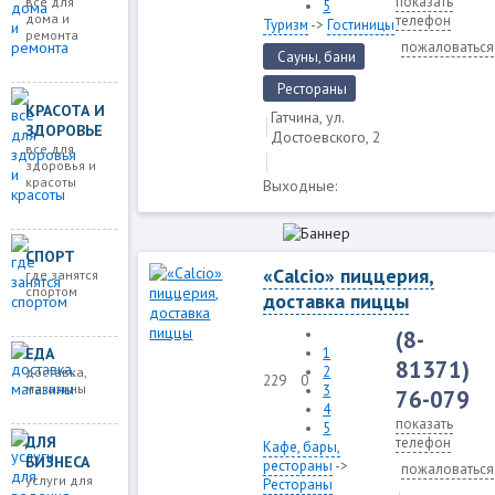
показать
все для
5
дома и
телефон
Туризм
->
Гостиницы
ремонта
пожаловаться
Сауны, бани
Рестораны
КРАСОТА И
Гатчина, ул.
ЗДОРОВЬЕ
Достоевского, 2
все для
здоровья и
красоты
Выходные:
СПОРТ
«Calcio» пиццерия,
где занятся
спортом
доставка пиццы
(8-
ЕДА
1
81371)
2
доставка,
229
0
магазины
3
76-079
4
показать
5
ДЛЯ
телефон
Кафе, бары,
БИЗНЕСА
рестораны
->
пожаловаться
услуги для
Рестораны