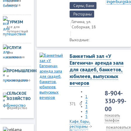
ведения
ingerburgsko
бизнеса
Сауны, бани
Рестораны
Гатчина, ул.
ТУРИЗМ
Соборная, 18
все для
путешествий
Выходные:
УСЛУГИ
для
Банкетный зал «У
населения
Евгенича» аренда зала
для свадеб, банкетов,
ПРОМЫШЛЕННОСТЬ
юбилеев, выпускных
и
производство
вечеров
8-904-
СЕЛЬСКОЕ
1
ХОЗЯЙСТВО
330-99-
2
и
371
0
3
00
фермерство
4
показать
5
телефон
Кафе, бары,
рестораны
->
пожаловаться