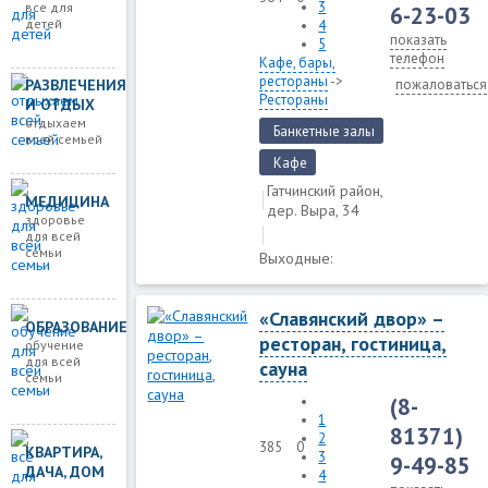
3
все для
6-23-03
детей
4
показать
5
телефон
Кафе, бары,
рестораны
->
РАЗВЛЕЧЕНИЯ
пожаловаться
Рестораны
И ОТДЫХ
отдыхаем
Банкетные залы
всей семьей
Кафе
Гатчинский район,
МЕДИЦИНА
дер. Выра, 34
здоровье
для всей
семьи
Выходные:
«Славянский двор» –
ОБРАЗОВАНИЕ
ресторан, гостиница,
обучение
для всей
сауна
семьи
(8-
1
81371)
2
385
0
КВАРТИРА,
3
9-49-85
ДАЧА, ДОМ
4