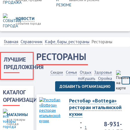
НОВОСТИ
события города
Главная
Справочник
Кафе, бары, рестораны
Рестораны
РЕСТОРАНЫ
ЛУЧШИЕ
ПРЕДЛОЖЕНИЯ
Скидки
Семья
Отдых
Здоровье
поКушать
Стройка
ДОБАВИТЬ ОРГАНИЗАЦИЮ
КАТАЛОГ
ОРГАНИЗАЦИЙ
Рестобар «Bottega»
ресторан итальянской
кухни
МАГАЗИНЫ
все товары
8-931-
города
1