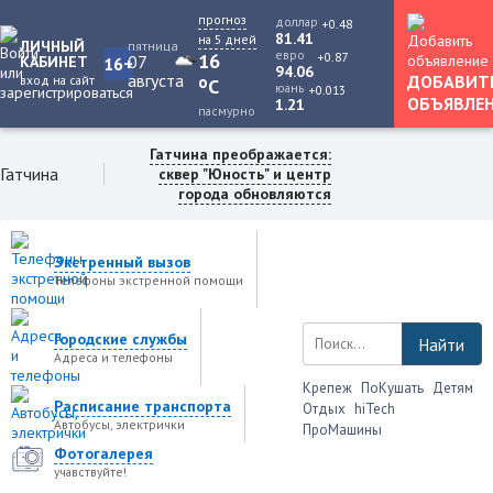
прогноз
доллар
+0.48
81.41
на 5 дней
ЛИЧНЫЙ
пятница
евро
+0.87
16
07
КАБИНЕТ
16+
94.06
августа
ДОБАВИТ
вход на сайт
o
C
юань
+0.013
ОБЪЯВЛЕ
1.21
пасмурно
Гатчина преображается:
Гатчина
сквер "Юность" и центр
города обновляются
Экстренный вызов
Телефоны экстренной помощи
Городские службы
Найти
Адреса и телефоны
Крепеж
ПоКушать
Детям
Расписание транспорта
Отдых
hiTech
Автобусы, электрички
ПроМашины
Фотогалерея
учавствуйте!