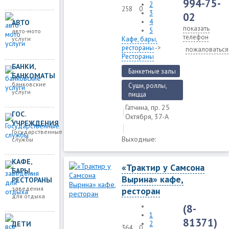
994-75-
2
258
0
3
02
4
АВТО
показать
5
авто-мото
телефон
услуги
Кафе, бары,
рестораны
->
пожаловаться
Рестораны
БАНКИ,
Банкетные залы
БАНКОМАТЫ
банковские
Суши, роллы,
услуги
пицца
Гатчина, пр. 25
ГОС.
Октября, 37-А
УЧРЕЖДЕНИЯ
Государственные
Выходные:
службы
КАФЕ,
«Трактир у Самсона
БАРЫ,
Вырина» кафе,
РЕСТОРАНЫ
заведения
ресторан
для отдыха
(8-
1
81371)
ДЕТИ
2
364
0