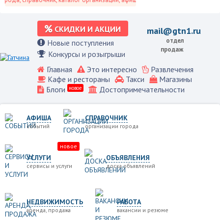
СКИДКИ И АКЦИИ
mail@gtn1.ru
отдел
Новые поступления
продаж
Конкурсы и розыгрыши
Главная
Это интересно
Развлечения
Кафе и рестораны
Такси
Магазины
Блоги
новое
Достопримечательности
АФИША
СПРАВОЧНИК
событий
организации города
новое
УСЛУГИ
ОБЪЯВЛЕНИЯ
сервисы и услуги
доска объявлений
НЕДВИЖИМОСТЬ
РАБОТА
аренда, продажа
вакансии и резюме