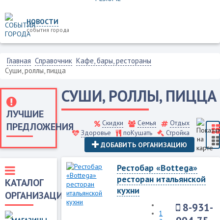
НОВОСТИ
события города
Главная
Справочник
Кафе, бары, рестораны
Суши, роллы, пицца
СУШИ, РОЛЛЫ, ПИЦЦА
ЛУЧШИЕ
Скидки
Семья
Отдых
ПРЕДЛОЖЕНИЯ
Здоровье
поКушать
Стройка
ДОБАВИТЬ ОРГАНИЗАЦИЮ
Рестобар «Bottega»
ресторан итальянской
КАТАЛОГ
кухни
ОРГАНИЗАЦИЙ
8-931-
1