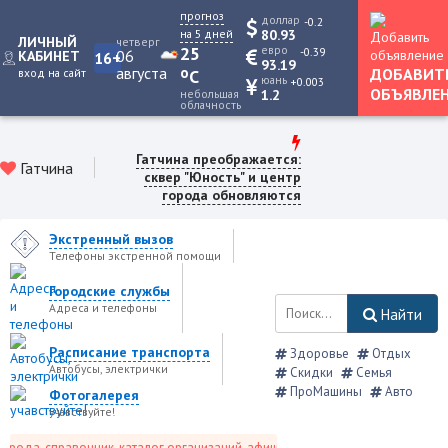
прогноз
доллар
-0.2
на 5 дней
80.93
ЛИЧНЫЙ
четверг
25
евро
-0.39
06
КАБИНЕТ
16+
93.19
августа
o
ДОБАВИТ
вход на сайт
C
юань
+0.003
ОБЪЯВЛЕ
небольшая
1.2
облачность
Гатчина преображается:
Гатчина
сквер "Юность" и центр
города обновляются
Экстренный вызов
Телефоны экстренной помощи
Городские службы
Адреса и телефоны
Найти
Расписание транспорта
Здоровье
Отдых
Автобусы, электрички
Скидки
Семья
ПроМашины
Авто
Фотогалерея
учавствуйте!
ода, справочник, каталог организаций, афиша событий и не только это.