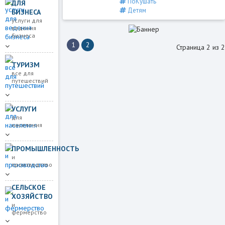
ПоКушать
ДЛЯ
Детям
БИЗНЕСА
услуги для
ведения
бизнеса
1
2
Страница 2 из 2
ТУРИЗМ
все для
путешествий
УСЛУГИ
для
населения
ПРОМЫШЛЕННОСТЬ
и
производство
СЕЛЬСКОЕ
ХОЗЯЙСТВО
и
фермерство