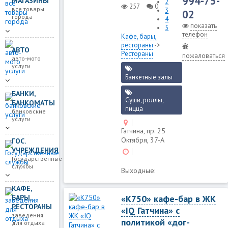
994-75-
МАГАЗИНЫ
2
257
0
все товары
3
02
города
4
показать
5
телефон
Кафе, бары,
рестораны
->
АВТО
Рестораны
пожаловаться
авто-мото
услуги
Банкетные залы
БАНКИ,
Суши, роллы,
БАНКОМАТЫ
пицца
банковские
услуги
Гатчина, пр. 25
Октября, 37-А
ГОС.
УЧРЕЖДЕНИЯ
Государственные
службы
Выходные:
КАФЕ,
БАРЫ,
«К750» кафе-бар в ЖК
РЕСТОРАНЫ
«IQ Гатчина» с
заведения
политикой «дог-
для отдыха