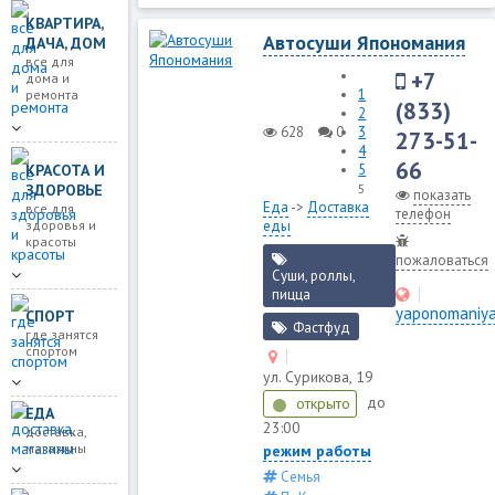
КВАРТИРА,
Автосуши Япономания
ДАЧА, ДОМ
все для
+7
дома и
1
ремонта
(833)
2
628
0
3
273-51-
4
66
КРАСОТА И
5
ЗДОРОВЬЕ
5
показать
Еда
->
Доставка
все для
телефон
здоровья и
еды
красоты
пожаловаться
Суши, роллы,
пицца
yaponomaniy
СПОРТ
Фастфуд
где занятся
спортом
ул. Сурикова, 19
до
открыто
ЕДА
23:00
доставка,
магазины
режим работы
Семья