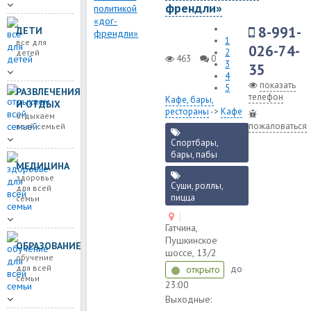
френдли»
8-991-
ДЕТИ
1
все для
026-74-
2
детей
463
0
3
35
4
показать
5
РАЗВЛЕЧЕНИЯ
телефон
Кафе, бары,
И ОТДЫХ
рестораны
->
Кафе
отдыхаем
пожаловаться
всей семьей
Спортбары,
бары, пабы
МЕДИЦИНА
здоровье
Суши, роллы,
для всей
пицца
семьи
Гатчина,
Пушкинское
ОБРАЗОВАНИЕ
шоссе, 13/2
обучение
для всей
до
открыто
семьи
23:00
Выходные: