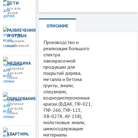
ДЕТИ
все для
детей
ОПИСАНИЕ
РАЗВЛЕЧЕНИЯ
И ОТДЫХ
отдыхаем
Производство и
всей семьей
реализация большого
спектра
лакокрасочной
МЕДИЦИНА
продукции для
здоровье
покрытий дерева,
для всей
семьи
металла и бетона:
грунты, эмали,
спецэмали,
воднодисперсионные
ОБРАЗОВАНИЕ
краски (ВДАК, ГФ-021,
обучение
для всей
ПФ-266, ПФ-115,
семьи
ХВ-0278, АУ-158),
молотковые эмали,
цинкосодержащие
КВАРТИРА,
материалы.