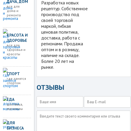
ДАЧА, ДОМ
Разработка новых
все для
рецептур. Собственное
дома и
производство под
ремонта
своей торговой
маркой, гибкая
ценовая политика,
КРАСОТА И
доставка, работа с
ЗДОРОВЬЕ
регионами. Продажа
все для
оптом и в розницу,
здоровья и
красоты
наличие на складе.
Более 20 лет на
рынке.
СПОРТ
где занятся
спортом
ОТЗЫВЫ
ЕДА
доставка,
магазины
ДЛЯ
БИЗНЕСА