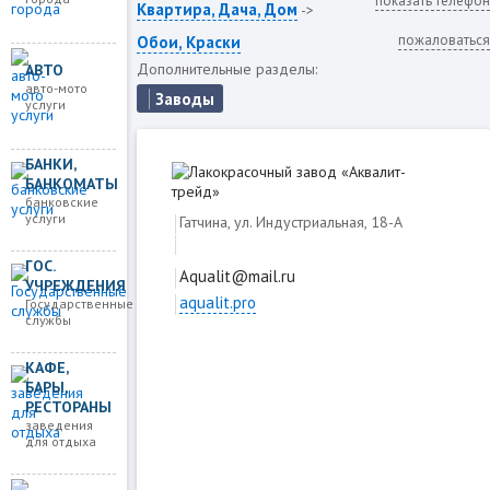
показать телефон
Квартира, Дача, Дом
->
пожаловаться
Обои, Краски
Дополнительные разделы:
АВТО
авто-мото
Заводы
услуги
БАНКИ,
БАНКОМАТЫ
банковские
услуги
Гатчина, ул. Индустриальная, 18-А
ГОС.
Aqualit@mail.ru
УЧРЕЖДЕНИЯ
aqualit.pro
Государственные
службы
Загружаем карту
КАФЕ,
БАРЫ,
РЕСТОРАНЫ
заведения
для отдыха