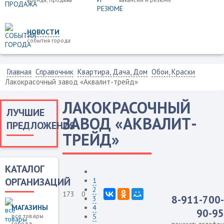
НОВОСТИ
события города
Главная
Справочник
Квартира, Дача, Дом
Обои, Краски
Лакокрасочный завод «Аквалит-трейд»
ЛАКОКРАСОЧНЫЙ
ЛУЧШИЕ
ЗАВОД «АКВАЛИТ-
ПРЕДЛОЖЕНИЯ
ТРЕЙД»
КАТАЛОГ
ОРГАНИЗАЦИЙ
1
2
173
0
8-911-700-
3
МАГАЗИНЫ
4
90-95
все товары
5
города