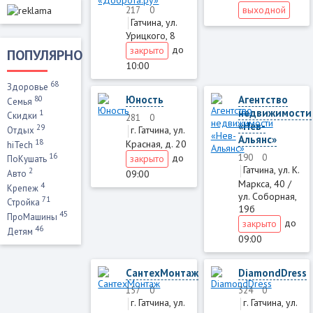
выходной
217
0
Гатчина, ул.
Урицкого, 8
до
закрыто
ПОПУЛЯРНО
10:00
68
Здоровье
Юность
Агентство
80
Семья
недвижимости
1
Скидки
281
0
«Нев-
29
г. Гатчина, ул.
Отдых
Альянс»
18
Красная, д. 20
hiTech
16
до
190
0
закрыто
ПоКушать
Гатчина, ул. К.
2
09:00
Авто
Маркса, 40 /
4
Крепеж
ул. Соборная,
71
Стройка
19б
45
ПроМашины
до
закрыто
46
Детям
09:00
СантехМонтаж
DiamondDress
157
0
324
0
г. Гатчина, ул.
г. Гатчина, ул.