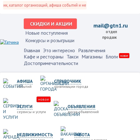
, каталог организаций, афиша событий и не только это.
СКИДКИ И АКЦИИ
mail@gtn1.ru
отдел
Новые поступления
продаж
Конкурсы и розыгрыши
Главная
Это интересно
Развлечения
Кафе и рестораны
Такси
Магазины
Блоги
новое
Достопримечательности
АФИША
СПРАВОЧНИК
событий
организации города
новое
УСЛУГИ
ОБЪЯВЛЕНИЯ
сервисы и услуги
доска объявлений
НЕДВИЖИМОСТЬ
РАБОТА
аренда, продажа
вакансии и резюме