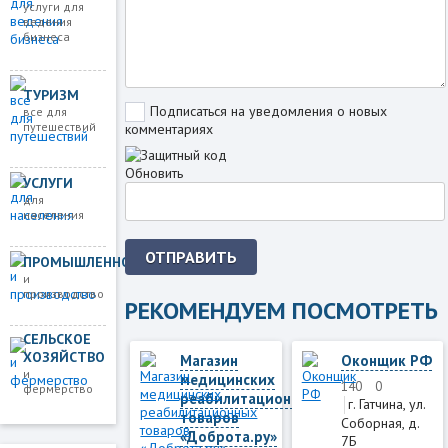
услуги для
ведения
бизнеса
ТУРИЗМ
Подписаться на уведомления о новых
все для
путешествий
комментариях
Обновить
УСЛУГИ
для
населения
ОТПРАВИТЬ
ПРОМЫШЛЕННОСТЬ
и
производство
РЕКОМЕНДУЕМ ПОСМОТРЕТЬ
СЕЛЬСКОЕ
ХОЗЯЙСТВО
Магазин
Оконщик РФ
и
медицинских
140
0
фермерство
реабилитационных
г. Гатчина, ул.
товаров
Соборная, д.
«Доброта.ру»
7Б