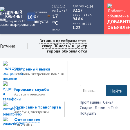
прогноз
доллар
+1.24
82.17
на 5 дней
ЛИЧНЫЙ
пятница
евро
+1.65
17
07
КАБИНЕТ
16+
94.84
августа
ДОБАВИТ
вход на сайт
o
C
юань
+0.023
ОБЪЯВЛЕ
1.22
ясно
Гатчина преображается:
Гатчина
сквер "Юность" и центр
города обновляются
Экстренный вызов
Телефоны экстренной помощи
Городские службы
Найти
Адреса и телефоны
ПроМашины
Семья
Расписание транспорта
Скидки
Детям
hiTech
Автобусы, электрички
ПоКушать
Фотогалерея
учавствуйте!