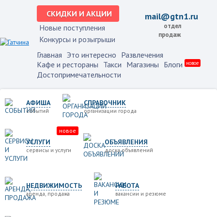
СКИДКИ И АКЦИИ
mail@gtn1.ru
отдел
Новые поступления
продаж
Конкурсы и розыгрыши
Главная
Это интересно
Развлечения
Кафе и рестораны
Такси
Магазины
Блоги
новое
Достопримечательности
АФИША
СПРАВОЧНИК
событий
организации города
новое
УСЛУГИ
ОБЪЯВЛЕНИЯ
сервисы и услуги
доска объявлений
НЕДВИЖИМОСТЬ
РАБОТА
аренда, продажа
вакансии и резюме