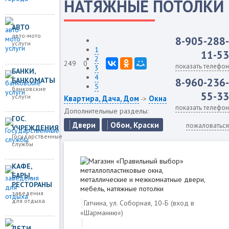
НАТЯЖНЫЕ ПОТОЛКИ
АВТО
авто-мото
8-905-288-
услуги
1
11-53
2
249
0
показать телефон
3
БАНКИ,
4
БАНКОМАТЫ
8-960-236-
5
банковские
55-33
услуги
Квартира, Дача, Дом
Окна
->
показать телефон
Дополнительные разделы:
ГОС.
Двери
Обои, Краски
пожаловаться
УЧРЕЖДЕНИЯ
Государственные
службы
КАФЕ,
БАРЫ,
РЕСТОРАНЫ
заведения
для отдыха
Гатчина, ул. Соборная, 10-Б (вхoд в
«Шаpманию»)
ДЕТИ