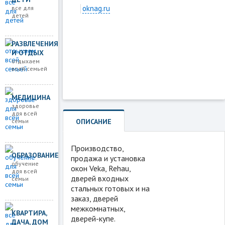
oknag.ru
все для
Загружаем карту
детей
РАЗВЛЕЧЕНИЯ
И ОТДЫХ
отдыхаем
всей семьей
МЕДИЦИНА
здоровье
для всей
ОПИСАНИЕ
семьи
Производство,
ОБРАЗОВАНИЕ
продажа и установка
обучение
окон Veka, Rehau,
для всей
дверей входных
семьи
стальных готовых и на
заказ, дверей
межкомнатных,
КВАРТИРА,
дверей-купе.
ДАЧА, ДОМ