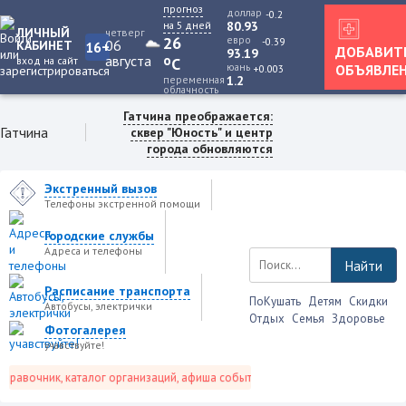
прогноз
доллар
-0.2
на 5 дней
80.93
ЛИЧНЫЙ
четверг
26
евро
-0.39
06
КАБИНЕТ
16+
ДОБАВИТ
93.19
августа
o
вход на сайт
C
юань
ОБЪЯВЛЕ
+0.003
переменная
1.2
облачность
Гатчина преображается:
Гатчина
сквер "Юность" и центр
города обновляются
Экстренный вызов
Телефоны экстренной помощи
Городские службы
Адреса и телефоны
Найти
Расписание транспорта
ПоКушать
Детям
Скидки
Автобусы, электрички
Отдых
Семья
Здоровье
Фотогалерея
учавствуйте!
авочник, каталог организаций, афиша событий и не только это.