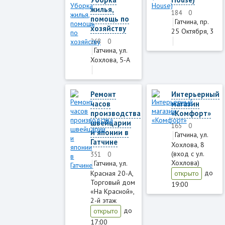
жилья,
184
0
помощь по
Гатчина, пр.
хозяйству
25 Октября, 3
268
0
Гатчина, ул.
Хохлова, 5-А
Ремонт
Интерьерный
часов
магазин
производства
«Комфорт»
швейцарии
165
0
и японии в
Гатчина, ул.
Гатчине
Хохлова, 8
(вход с ул.
351
0
Хохлова)
Гатчина, ул.
до
Красная 20-А,
открыто
Торговый дом
19:00
«На Красной»,
2-й этаж
до
открыто
17:00