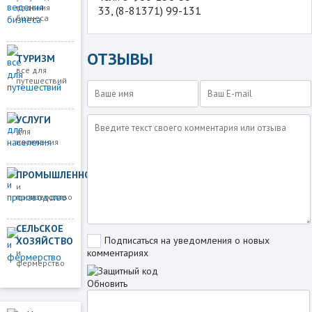
ведения
33, (8-81371) 99-131
бизнеса
ОТЗЫВЫ
ТУРИЗМ
все для
путешествий
УСЛУГИ
для
населения
ПРОМЫШЛЕННОСТЬ
и
производство
СЕЛЬСКОЕ
Подписаться на уведомления о новых
ХОЗЯЙСТВО
комментариях
и
фермерство
Обновить