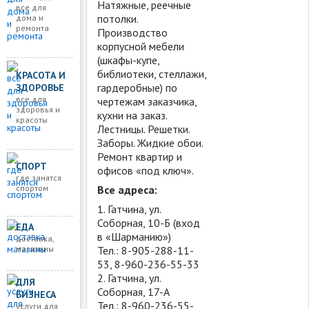
Натяжные, реечные
все для
потолки.
дома и
ремонта
Производство
корпусной мебели
(шкафы-купе,
библиотеки, стеллажи,
КРАСОТА И
гардеробные) по
ЗДОРОВЬЕ
все для
чертежам заказчика,
здоровья и
кухни на заказ.
красоты
Лестницы. Решетки.
Заборы. Жидкие обои.
Ремонт квартир и
СПОРТ
офисов «под ключ».
где занятся
спортом
Все адреса:
1. Гатчина, ул.
Соборная, 10-Б (вхoд
ЕДА
в «Шаpманию»)
доставка,
магазины
Тел.: 8-905-288-11-
53, 8-960-236-55-33
2. Гатчина, ул.
ДЛЯ
Соборная, 17-А
БИЗНЕСА
Тел.: 8-960-236-55-
услуги для