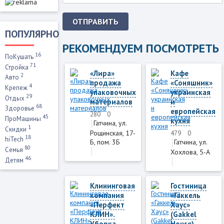
ОТПРАВИТЬ
ПОПУЛЯРНО
РЕКОМЕНДУЕМ ПОСМОТРЕТЬ
16
ПоКушать
71
Стройка
«Лира»
Кафе
2
Авто
продажа
«Соняшник»
4
Крепеж
упаковочных
украинская
29
Отдых
материалов
и
68
Здоровье
европейская
280
0
45
ПроМашины
кухня
Гатчина, ул.
1
Скидки
Рощинская, 17-
479
0
18
hiTech
Б, пом. 3Б
Гатчина, ул.
80
Семья
Хохлова, 5-А
46
Детям
Клининговая
Гостиница
компания
«Гаккель
«Перфект
Хаус»
КЛИН».
(Gakkel
Уборка
House)