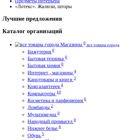
Предметы интерьера
«Лотекс». Жалюзи, шторы
Лучшие предложения
Каталог организаций
0
Магазины
все товары города
0
Бижутерия
0
Бытовая техника
0
Бытовая химия
4
Интернет - магазины
3
Канцтовары и книги
4
Кожгалантерея
10
Компьютеры
6
Косметика и парфюмерия
2
Ломбарды
0
Мультимедиа
0
Народный промысел
8
Нижнее белье
5
Обувь