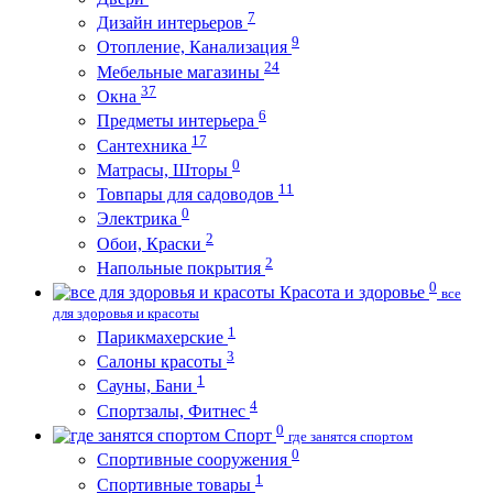
7
Дизайн интерьеров
9
Отопление, Канализация
24
Мебельные магазины
37
Окна
6
Предметы интерьера
17
Сантехника
0
Матрасы, Шторы
11
Товпары для садоводов
0
Электрика
2
Обои, Краски
2
Напольные покрытия
0
Красота и здоровье
все
для здоровья и красоты
1
Парикмахерские
3
Салоны красоты
1
Сауны, Бани
4
Спортзалы, Фитнес
0
Спорт
где занятся спортом
0
Спортивные сооружения
1
Спортивные товары