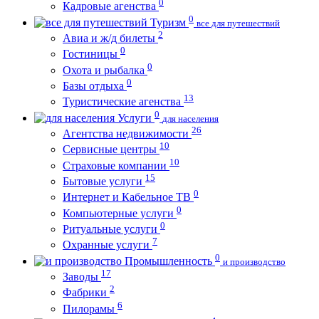
0
Кадровые агенства
0
Туризм
все для путешествий
2
Авиа и ж/д билеты
0
Гостиницы
0
Охота и рыбалка
0
Базы отдыха
13
Туристические агенства
0
Услуги
для населения
26
Агентства недвижимости
10
Сервисные центры
10
Страховые компании
15
Бытовые услуги
0
Интернет и Кабельное ТВ
0
Компьютерные услуги
0
Ритуальные услуги
7
Охранные услуги
0
Промышленность
и производство
17
Заводы
2
Фабрики
6
Пилорамы