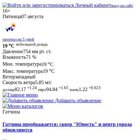
Личный кабинет
вход на сайт
16+
Пятница
07 августа
прогноз на 5 дней
o
небольшой дождь
19
C
Давление
754 мм рт. ст.
Влажность
71 %
o
Мин. температура
19
C
o
Макс. температура
19
C
Ветер
западный
Скорость ветра
5.85 м/с
+1.24
+1.65
+0.023
82.17
94.84
1.22
доллар
евро
юань
Добавить объявление
Гатчина
Гатчина преображается: сквер "Юность" и центр города
обновляются