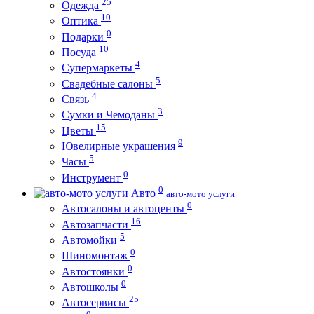
25
Одежда
10
Оптика
0
Подарки
10
Посуда
4
Супермаркеты
5
Свадебные салоны
4
Связь
3
Сумки и Чемоданы
15
Цветы
9
Ювелирные украшения
5
Часы
0
Инструмент
0
Авто
авто-мото услуги
0
Автосалоны и автоценты
16
Автозапчасти
5
Автомойки
0
Шиномонтаж
0
Автостоянки
0
Автошколы
25
Автосервисы