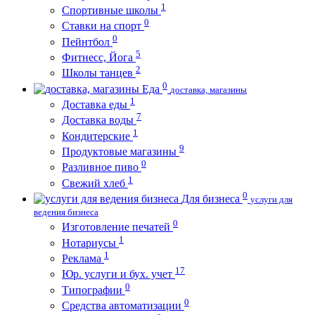
1
Спортивные школы
0
Ставки на спорт
0
Пейнтбол
5
Фитнесс, Йога
2
Школы танцев
0
Еда
доставка, магазины
1
Доставка еды
7
Доставка воды
1
Кондитерские
9
Продуктовые магазины
0
Разливное пиво
1
Свежий хлеб
0
Для бизнеса
услуги для
ведения бизнеса
0
Изготовление печатей
1
Нотариусы
1
Реклама
17
Юр. услуги и бух. учет
0
Типографии
0
Средства автоматизации