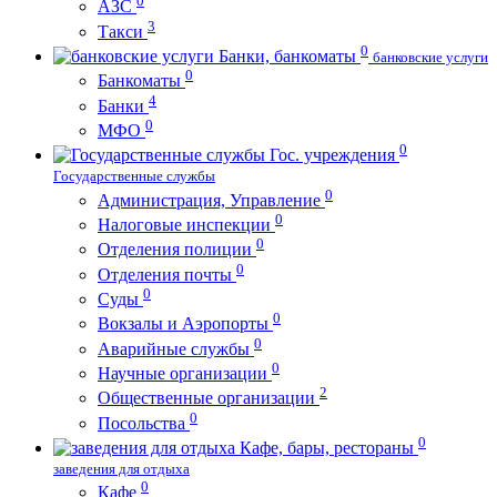
0
АЗС
3
Такси
0
Банки, банкоматы
банковские услуги
0
Банкоматы
4
Банки
0
МФО
0
Гос. учреждения
Государственные службы
0
Администрация, Управление
0
Налоговые инспекции
0
Отделения полиции
0
Отделения почты
0
Суды
0
Вокзалы и Аэропорты
0
Аварийные службы
0
Научные организации
2
Общественные организации
0
Посольства
0
Кафе, бары, рестораны
заведения для отдыха
0
Кафе