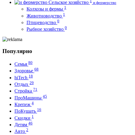
1
Сельское хозяйство
и фермерство
1
Колхозы и фермы
1
Животноводство
0
Птицеводство
0
Рыбное хозяйство
Популярно
80
Семья
68
Здоровье
18
hiTech
29
Отдых
71
Стройка
45
ПроМашины
4
Крепеж
16
ПоКушать
1
Скидки
46
Детям
2
Авто