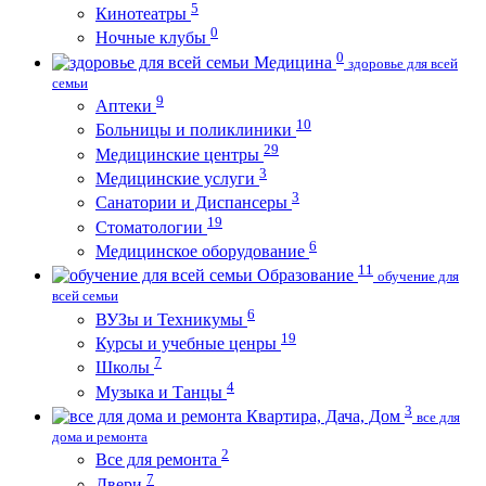
5
Кинотеатры
0
Ночные клубы
0
Медицина
здоровье для всей
семьи
9
Аптеки
10
Больницы и поликлиники
29
Медицинские центры
3
Медицинские услуги
3
Санатории и Диспансеры
19
Стоматологии
6
Медицинское оборудование
11
Образование
обучение для
всей семьи
6
ВУЗы и Техникумы
19
Курсы и учебные ценры
7
Школы
4
Музыка и Танцы
3
Квартира, Дача, Дом
все для
дома и ремонта
2
Все для ремонта
7
Двери