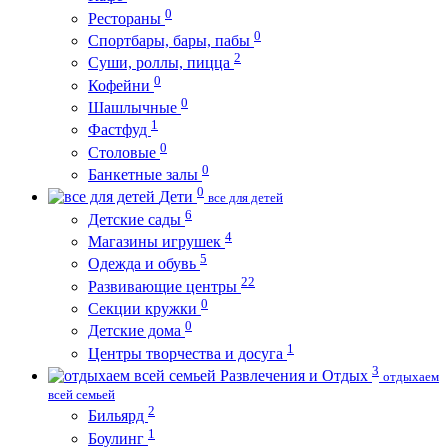
0
Рестораны
0
Спортбары, бары, пабы
2
Суши, роллы, пицца
0
Кофейни
0
Шашлычные
1
Фастфуд
0
Столовые
0
Банкетные залы
0
Дети
все для детей
6
Детские сады
4
Магазины игрушек
5
Одежда и обувь
22
Развивающие центры
0
Секции кружки
0
Детские дома
1
Центры творчества и досуга
3
Развлечения и Отдых
отдыхаем
всей семьей
2
Бильярд
1
Боулинг