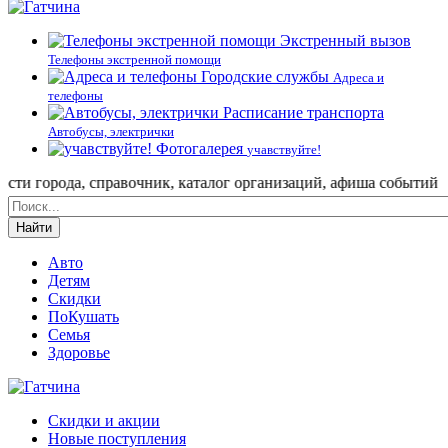
Экстренный вызов
Телефоны экстренной помощи
Городские службы
Адреса и
телефоны
Расписание транспорта
Автобусы, электрички
Фотогалерея
учавствуйте!
города, справочник, каталог организаций, афиша событий и не т
Найти
Авто
Детям
Скидки
ПоКушать
Семья
Здоровье
Скидки и акции
Новые поступления