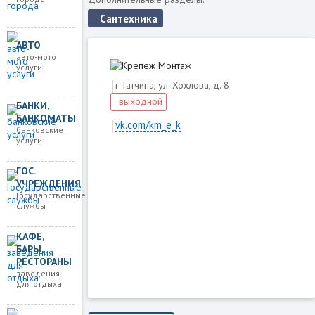
Сантехника
АВТО
авто-мото
услуги
г. Гатчина, ул. Хохлова, д. 8
выходной
БАНКИ,
БАНКОМАТЫ
vk.com/km_e_k
банковские
услуги
ГОС.
Загружаем карту
УЧРЕЖДЕНИЯ
Государственные
службы
КАФЕ,
БАРЫ,
РЕСТОРАНЫ
заведения
для отдыха