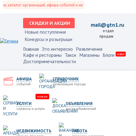
, каталог организаций, афиша событий и не только это.
СКИДКИ И АКЦИИ
mail@gtn1.ru
отдел
Новые поступления
продаж
Конкурсы и розыгрыши
Главная
Это интересно
Развлечения
Кафе и рестораны
Такси
Магазины
Блоги
новое
Достопримечательности
АФИША
СПРАВОЧНИК
событий
организации города
новое
УСЛУГИ
ОБЪЯВЛЕНИЯ
сервисы и услуги
доска объявлений
НЕДВИЖИМОСТЬ
РАБОТА
аренда, продажа
вакансии и резюме