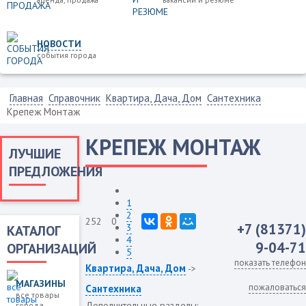
НОВОСТИ
события города
Главная
Справочник
Квартира, Дача, Дом
Сантехника
Крепеж Монтаж
КРЕПЕЖ МОНТАЖ
ЛУЧШИЕ
ПРЕДЛОЖЕНИЯ
1
2
252
0
+7 (81371)
3
КАТАЛОГ
4
9-04-71
ОРГАНИЗАЦИЙ
5
показать телефон
Квартира, Дача, Дом
->
МАГАЗИНЫ
пожаловаться
Сантехника
все товары
Дополнительные разделы:
города