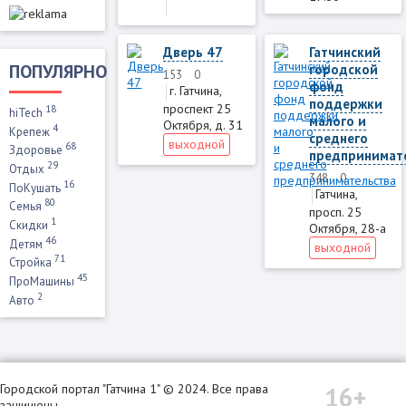
Дверь 47
Гатчинский
ПОПУЛЯРНО
городской
153
0
фонд
г. Гатчина,
поддержки
проспект 25
18
hiTech
малого и
Октября, д. 31
4
Крепеж
среднего
выходной
68
Здоровье
предпринимат
29
Отдых
348
0
16
ПоКушать
Гатчина,
80
Семья
просп. 25
1
Скидки
Октября, 28-а
46
Детям
выходной
71
Стройка
45
ПроМашины
2
Авто
16+
Городской портал "Гатчина 1" © 2024. Все права
защищены.