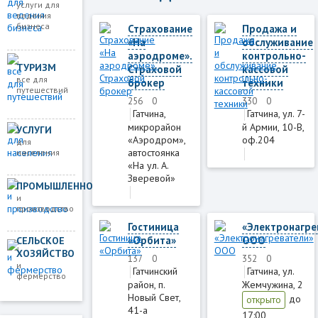
услуги для
ведения
бизнеса
Страхование
Продажа и
«На
обслуживание
аэродроме».
контрольно-
ТУРИЗМ
Страховой
кассовой
все для
брокер
техники
путешествий
256
0
330
0
Гатчина,
Гатчина, ул. 7-
микрорайон
й Армии, 10-В,
УСЛУГИ
«Аэродром»,
оф.204
для
aвтостоянка
населения
«На ул. А.
Зверевой»
ПРОМЫШЛЕННОСТЬ
и
производство
Гостиница
«Электронагре
«Орбита»
ООО
СЕЛЬСКОЕ
ХОЗЯЙСТВО
137
0
352
0
и
Гатчинский
Гатчина, ул.
фермерство
район, п.
Жемчужина, 2
Новый Свет,
до
открыто
41-а
17:00