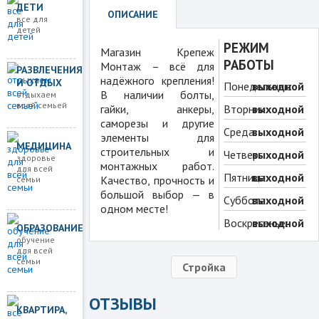
ДЕТИ
ОПИСАНИЕ
все для
детей
РЕЖИМ
Магазин Крепеж
РАБОТЫ
Монтаж – всё для
РАЗВЛЕЧЕНИЯ
надёжного крепления!
И ОТДЫХ
Понедельник:
выходной
В наличии болты,
отдыхаем
всей семьей
гайки, анкеры,
Вторник:
выходной
саморезы и другие
Среда:
выходной
элементы для
МЕДИЦИНА
строительных и
Четверг:
выходной
здоровье
монтажных работ.
для всей
Пятница:
выходной
Качество, прочность и
семьи
большой выбор — в
Суббота:
выходной
одном месте!
Воскресенье:
выходной
ОБРАЗОВАНИЕ
обучение
для всей
семьи
Стройка
ОТЗЫВЫ
КВАРТИРА,