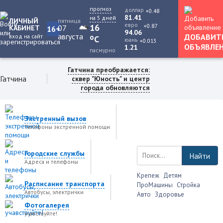
прогноз
доллар
+0.48
81.41
на 5 дней
ЛИЧНЫЙ
пятница
евро
+0.87
16
07
КАБИНЕТ
16+
94.06
августа
ДОБАВИТ
вход на сайт
o
C
юань
+0.013
ОБЪЯВЛЕ
1.21
пасмурно
Гатчина преображается:
Гатчина
сквер "Юность" и центр
города обновляются
Экстренный вызов
Телефоны экстренной помощи
Городские службы
Найти
Адреса и телефоны
Крепеж
Детям
Расписание транспорта
ПроМашины
Стройка
Автобусы, электрички
Авто
Здоровье
Фотогалерея
учавствуйте!