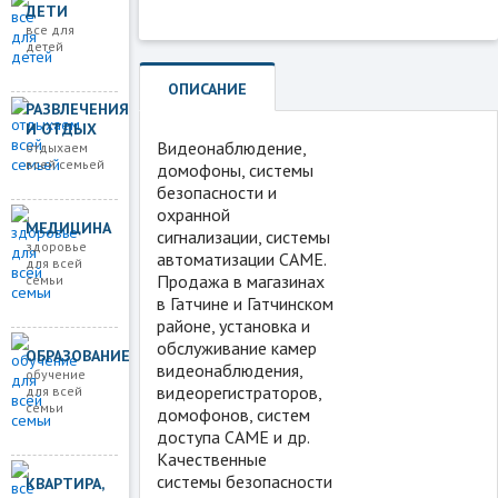
ДЕТИ
все для
детей
ОПИСАНИЕ
РАЗВЛЕЧЕНИЯ
И ОТДЫХ
Видеонаблюдение,
отдыхаем
всей семьей
домофоны, системы
безопасности и
охранной
МЕДИЦИНА
сигнализации, системы
здоровье
автоматизации CAME.
для всей
Продажа в магазинах
семьи
в Гатчине и Гатчинском
районе, установка и
обслуживание камер
ОБРАЗОВАНИЕ
видеонаблюдения,
обучение
видеорегистраторов,
для всей
семьи
домофонов, систем
доступа CAME и др.
Качественные
системы безопасности
КВАРТИРА,