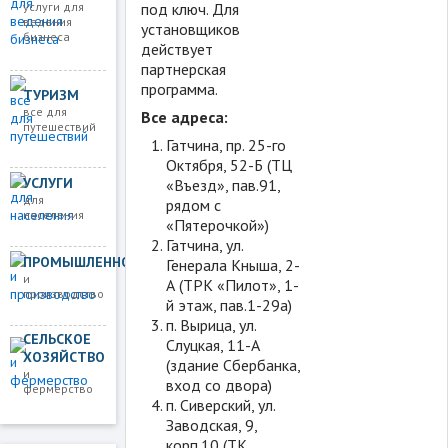
под ключ. Для
услуги для
ведения
установщиков
бизнеса
действует
партнерская
программа.
ТУРИЗМ
все для
Все адреса:
путешествий
Гатчина, пр. 25-го
Октября, 52-Б (ТЦ
УСЛУГИ
«Въезд», пав.91,
для
рядом с
населения
«Пятeрочкой»)
Гатчина, ул.
ПРОМЫШЛЕННОСТЬ
Генерала Кныша, 2-
и
А (ТРК «Пилот», 1-
производство
й этаж, пав.1-29а)
п. Вырица, ул.
СЕЛЬСКОЕ
Слуцкая, 11-А
ХОЗЯЙСТВО
(здaние Cбербанка,
и
вход со двoра)
фермерство
п. Сиверский, ул.
Заводская, 9,
корп.10 (ТК