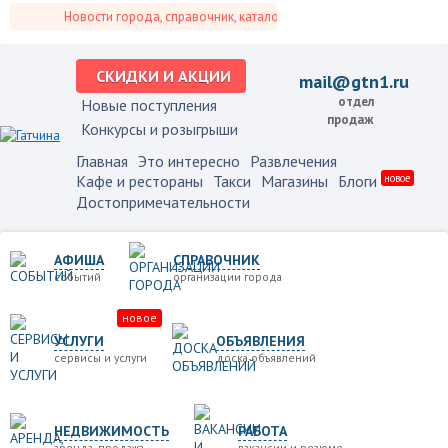
Новости города, справочник, каталог организаций, афиша событий и
СКИДКИ И АКЦИИ
mail@gtn1.ru
отдел
Новые поступления
продаж
Конкурсы и розыгрыши
Главная
Это интересно
Развлечения
Кафе и рестораны
Такси
Магазины
Блоги
новое
Достопримечательности
АФИША
СПРАВОЧНИК
событий
организации города
новое
УСЛУГИ
ОБЪЯВЛЕНИЯ
сервисы и услуги
доска объявлений
НЕДВИЖИМОСТЬ
РАБОТА
аренда, продажа
вакансии и резюме