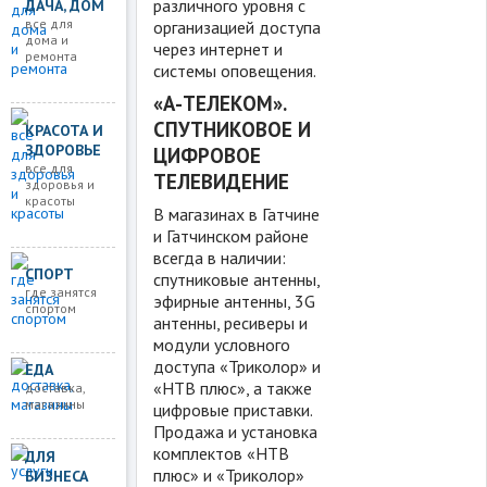
различного уровня с
ДАЧА, ДОМ
все для
организацией доступа
дома и
через интернет и
ремонта
системы оповещения.
«А-ТЕЛЕКОМ».
СПУТНИКОВОЕ И
КРАСОТА И
ЗДОРОВЬЕ
ЦИФРОВОЕ
все для
ТЕЛЕВИДЕНИЕ
здоровья и
красоты
В магазинах в Гатчине
и Гатчинском районе
всегда в наличии:
СПОРТ
спутниковые антенны,
где занятся
эфирные антенны, 3G
спортом
антенны, ресиверы и
модули условного
доступа «Триколор» и
ЕДА
«НТВ плюс», а также
доставка,
магазины
цифровые приставки.
Продажа и установка
комплектов «НТВ
ДЛЯ
плюс» и «Триколор»
БИЗНЕСА