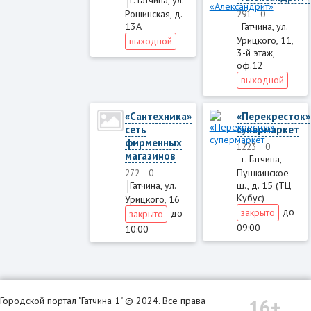
г. Гатчина, ул.
Рощинская, д.
291
0
13А
Гатчина, ул.
Урицкого, 11,
выходной
3-й этаж,
оф.12
выходной
«Сантехника»
«Перекресток»
сеть
супермаркет
фирменных
1223
0
магазинов
г. Гатчина,
Пушкинское
272
0
ш., д. 15 (ТЦ
Гатчина, ул.
Кубус)
Урицкого, 16
до
закрыто
до
закрыто
09:00
10:00
16+
Городской портал "Гатчина 1" © 2024. Все права