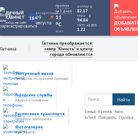
прогноз
доллар
0
82.17
на 5 дней
ЛИЧНЫЙ
воскресенье
евро
0
11
09
КАБИНЕТ
16+
94.84
августа
ДОБАВИТ
вход на сайт
o
C
юань
+0.003
ОБЪЯВЛЕ
1.22
ясно
Гатчина преображается:
Гатчина
сквер "Юность" и центр
города обновляются
Экстренный вызов
Телефоны экстренной помощи
Городские службы
Найти
Адреса и телефоны
Семья
Крепеж
Авто
Расписание транспорта
hiTech
ПоКушать
Стройка
Автобусы, электрички
Фотогалерея
учавствуйте!