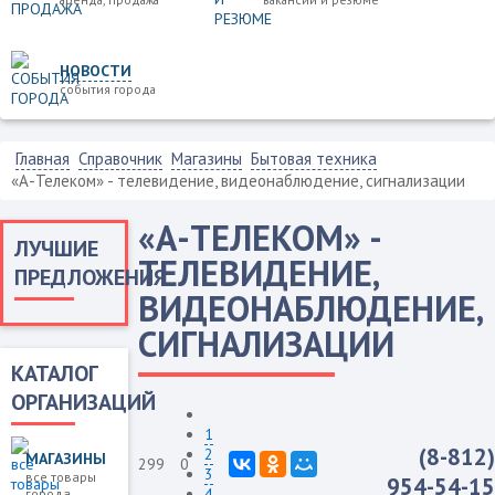
НОВОСТИ
события города
Главная
Справочник
Магазины
Бытовая техника
«А-Телеком» - телевидение, видеонаблюдение, сигнализации
«А-ТЕЛЕКОМ» -
ЛУЧШИЕ
ТЕЛЕВИДЕНИЕ,
ПРЕДЛОЖЕНИЯ
ВИДЕОНАБЛЮДЕНИЕ,
СИГНАЛИЗАЦИИ
КАТАЛОГ
ОРГАНИЗАЦИЙ
1
(8-812)
2
МАГАЗИНЫ
299
0
3
все товары
954-54-15
4
города