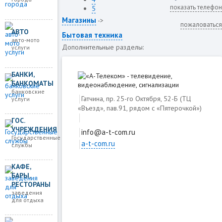
показать телефон
5
Магазины
->
пожаловаться
АВТО
Бытовая техника
авто-мото
Дополнительные разделы:
услуги
БАНКИ,
БАНКОМАТЫ
банковские
Гатчина, пр. 25-го Октября, 52-Б (ТЦ
услуги
«Въезд», пав.91, рядом с «Пятeрочкой»)
ГОС.
УЧРЕЖДЕНИЯ
info@a-t-com.ru
Государственные
a-t-com.ru
службы
Загружаем карту
КАФЕ,
БАРЫ,
РЕСТОРАНЫ
заведения
для отдыха