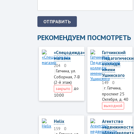
ОТПРАВИТЬ
РЕКОМЕНДУЕМ ПОСМОТРЕТЬ
«Спецодежда»
Гатчинский
магазин
Педагогически
колледж
204
0
имени
Гатчина, ул.
Ушинского
Соборная, 7-В
(2-й этаж)
149
0
г. Гатчина,
до
закрыто
проспект 25
10:00
Октября, д. 40
выходной
Helix
Агентство
недвижимости
159
0
«Александрит»