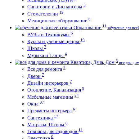
3
Санатории и Диспансеры
19
Стоматологии
6
Медицинское оборудование
11
Образование
обучение для все
6
ВУЗы и Техникумы
19
Курсы и учебные ценры
7
Школы
4
Музыка и Танцы
3
Квартира, Дача, Дом
все для до
2
Все для ремонта
7
Двери
7
Дизайн интерьеров
9
Отопление, Канализация
24
Мебельные магазины
37
Окна
6
Предметы интерьера
17
Сантехника
0
Матрасы, Шторы
11
Товпары для садоводов
0
Электрика