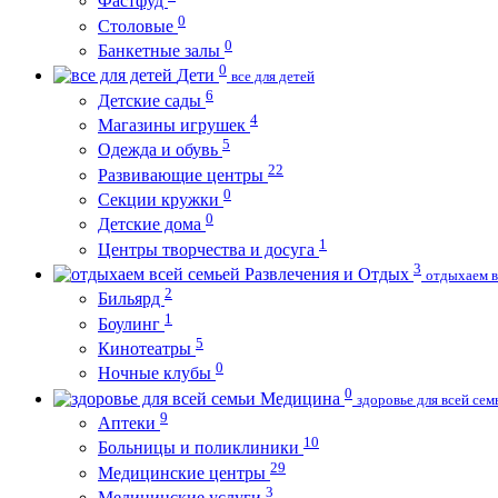
Фастфуд
0
Столовые
0
Банкетные залы
0
Дети
все для детей
6
Детские сады
4
Магазины игрушек
5
Одежда и обувь
22
Развивающие центры
0
Секции кружки
0
Детские дома
1
Центры творчества и досуга
3
Развлечения и Отдых
отдыхаем в
2
Бильярд
1
Боулинг
5
Кинотеатры
0
Ночные клубы
0
Медицина
здоровье для всей сем
9
Аптеки
10
Больницы и поликлиники
29
Медицинские центры
3
Медицинские услуги