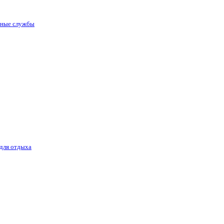
нные службы
 для отдыха