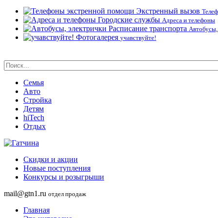
Экстренный вызов
Теле
Городские службы
Адреса и телефоны
Расписание транспорта
Автобусы,
Фотогалерея
учавствуйте!
Семья
Авто
Стройка
Детям
hiTech
Отдых
Скидки и акции
Новые поступления
Конкурсы и розыгрыши
mail@gtn1.ru
отдел продаж
Главная