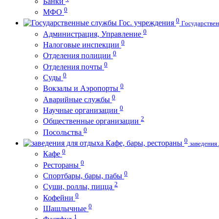
Банки
0
МФО
0
Гос. учреждения
Государстве
0
Администрация, Управление
0
Налоговые инспекции
0
Отделения полиции
0
Отделения почты
0
Суды
0
Вокзалы и Аэропорты
0
Аварийные службы
0
Научные организации
2
Общественные организации
0
Посольства
0
Кафе, бары, рестораны
заведения
0
Кафе
0
Рестораны
0
Спортбары, бары, пабы
2
Суши, роллы, пицца
0
Кофейни
0
Шашлычные
1