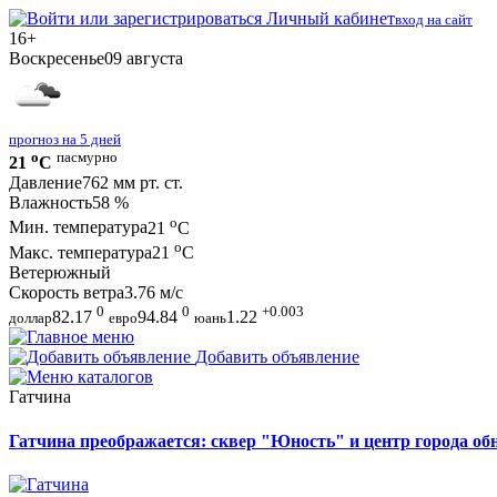
Личный кабинет
вход на сайт
16+
Воскресенье
09 августа
прогноз на 5 дней
o
пасмурно
21
C
Давление
762 мм рт. ст.
Влажность
58 %
o
Мин. температура
21
C
o
Макс. температура
21
C
Ветер
южный
Скорость ветра
3.76 м/с
0
0
+0.003
82.17
94.84
1.22
доллар
евро
юань
Добавить объявление
Гатчина
Гатчина преображается: сквер "Юность" и центр города о