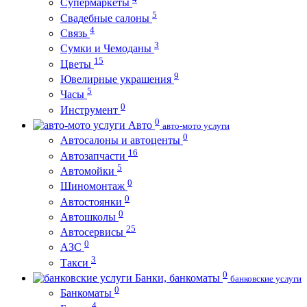
Супермаркеты
5
Свадебные салоны
4
Связь
3
Сумки и Чемоданы
15
Цветы
9
Ювелирные украшения
5
Часы
0
Инструмент
0
Авто
авто-мото услуги
0
Автосалоны и автоценты
16
Автозапчасти
5
Автомойки
0
Шиномонтаж
0
Автостоянки
0
Автошколы
25
Автосервисы
0
АЗС
3
Такси
0
Банки, банкоматы
банковские услуги
0
Банкоматы
4