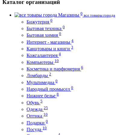
Каталог организаций
0
Магазины
все товары города
0
Бижутерия
0
Бытовая техника
0
Бытовая химия
4
Интернет - магазины
3
Канцтовары и книги
4
Кожгалантерея
10
Компьютеры
6
Косметика и парфюмерия
2
Ломбарды
0
Мультимедиа
0
Народный промысел
8
Нижнее белье
5
Обувь
25
Одежда
10
Оптика
0
Подарки
10
Посуда
4