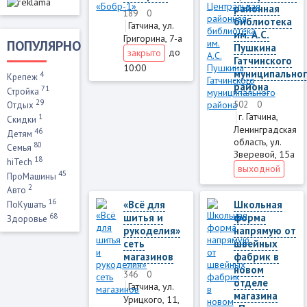
районная
189
0
библиотека
Гатчина, ул.
им. А.С.
Григорина, 7-а
ПОПУЛЯРНО
Пушкина
до
закрыто
Гатчинского
10:00
муниципально
4
Крепеж
района
71
Стройка
29
502
0
Отдых
г. Гатчина,
1
Скидки
Ленинградская
46
Детям
область, ул.
80
Семья
Зверевой, 15а
18
hiTech
выходной
45
ПроМашины
2
Авто
16
«Всё для
Школьная
ПоКушать
68
шитья и
форма
Здоровье
рукоделия»
напрямую от
сеть
швейных
магазинов
фабрик в
новом
346
0
отделе
Гатчина, ул.
магазина
Урицкого, 11,