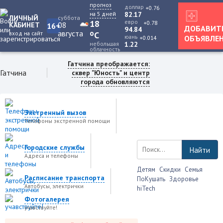
прогноз
доллар
+0.76
на 5 дней
82.17
ЛИЧНЫЙ
суббота
18
евро
+0.78
08
КАБИНЕТ
16+
ДОБАВИТ
94.84
августа
o
вход на сайт
C
юань
ОБЪЯВЛЕ
+0.014
небольшая
1.22
облачность
Гатчина преображается:
Гатчина
сквер "Юность" и центр
города обновляются
Экстренный вызов
Телефоны экстренной помощи
Городские службы
Найти
Адреса и телефоны
Детям
Скидки
Семья
Расписание транспорта
ПоКушать
Здоровье
Автобусы, электрички
hiTech
Фотогалерея
учавствуйте!