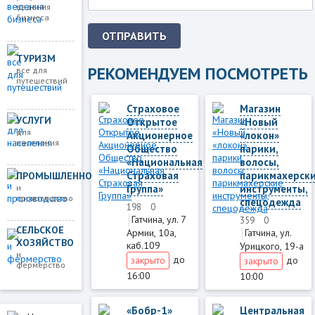
ведения
бизнеса
ОТПРАВИТЬ
ТУРИЗМ
РЕКОМЕНДУЕМ ПОСМОТРЕТЬ
все для
путешествий
Страховое
Магазин
УСЛУГИ
Открытое
«Новый
для
Акционерное
«локон»
населения
Общество
парики,
«Национальная
волосы,
Страховая
парикмахерск
ПРОМЫШЛЕННОСТЬ
и
Группа»
инструменты,
производство
спецодежда
198
0
Гатчина, ул. 7
359
0
СЕЛЬСКОЕ
Гатчина, ул.
Армии, 10а,
ХОЗЯЙСТВО
каб.109
Урицкого, 19-а
и
до
закрыто
до
закрыто
фермерство
16:00
10:00
«Бобр-1»
Центральная