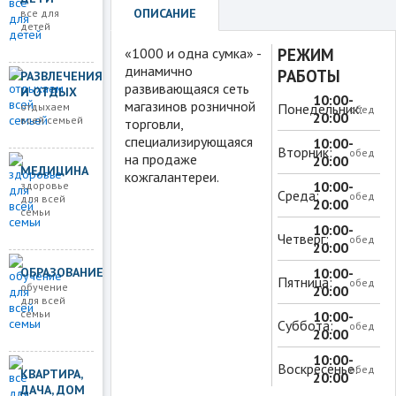
ОПИСАНИЕ
все для
детей
«1000 и одна сумка» -
РЕЖИМ
динамично
РАБОТЫ
РАЗВЛЕЧЕНИЯ
развивающаяся сеть
И ОТДЫХ
10:00-
магазинов розничной
отдыхаем
Понедельник:
обед
20:00
всей семьей
торговли,
специализирующаяся
10:00-
Вторник:
обед
на продаже
20:00
МЕДИЦИНА
кожгалантереи.
10:00-
здоровье
Среда:
обед
для всей
20:00
семьи
10:00-
Четверг:
обед
20:00
ОБРАЗОВАНИЕ
10:00-
Пятница:
обед
обучение
20:00
для всей
семьи
10:00-
Суббота:
обед
20:00
10:00-
Воскресенье:
обед
КВАРТИРА,
20:00
ДАЧА, ДОМ