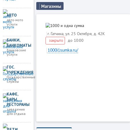
Магазины
АВТО
авто-мото
услуги
г. Гатчина, ул. 25 Октября, д. 42К
БАНКИ,
до 10:00
закрыто
БАНКОМАТЫ
1000i1sumka.ru/
банковские
услуги
ГОС.
Загружаем карту
УЧРЕЖДЕНИЯ
Государственные
службы
КАФЕ,
БАРЫ,
РЕСТОРАНЫ
заведения
для отдыха
ДЕТИ