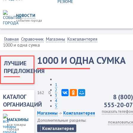
НОВОСТИ
события города
Главная
Справочник
Магазины
Кожгалантерея
1000 и одна сумка
1000 И ОДНА СУМКА
ЛУЧШИЕ
ПРЕДЛОЖЕНИЯ
1
2
162
0
3
КАТАЛОГ
8 (800)
4
ОРГАНИЗАЦИЙ
555-20-07
5
показать телефон
Магазины
Кожгалантерея
->
МАГАЗИНЫ
Дополнительные разделы:
пожаловаться
все товары
Кожгалантерея
города