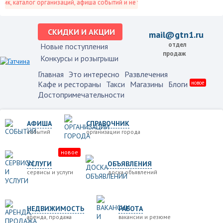
, каталог организаций, афиша событий и не только это.
СКИДКИ И АКЦИИ
mail@gtn1.ru
отдел
Новые поступления
продаж
Конкурсы и розыгрыши
Главная
Это интересно
Развлечения
Кафе и рестораны
Такси
Магазины
Блоги
новое
Достопримечательности
АФИША
СПРАВОЧНИК
событий
организации города
новое
УСЛУГИ
ОБЪЯВЛЕНИЯ
сервисы и услуги
доска объявлений
НЕДВИЖИМОСТЬ
РАБОТА
аренда, продажа
вакансии и резюме