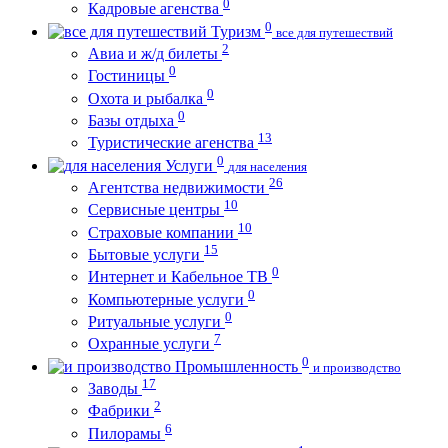
0
Кадровые агенства
0
Туризм
все для путешествий
2
Авиа и ж/д билеты
0
Гостиницы
0
Охота и рыбалка
0
Базы отдыха
13
Туристические агенства
0
Услуги
для населения
26
Агентства недвижимости
10
Сервисные центры
10
Страховые компании
15
Бытовые услуги
0
Интернет и Кабельное ТВ
0
Компьютерные услуги
0
Ритуальные услуги
7
Охранные услуги
0
Промышленность
и производство
17
Заводы
2
Фабрики
6
Пилорамы