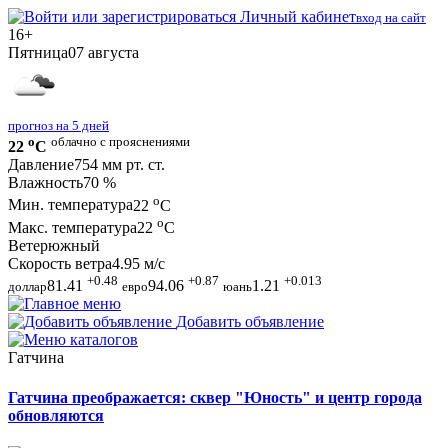
Личный кабинет
вход на сайт
16+
Пятница
07 августа
прогноз на 5 дней
o
облачно с прояснениями
22
C
Давление
754 мм рт. ст.
Влажность
70 %
o
Мин. температура
22
C
o
Макс. температура
22
C
Ветер
южный
Скорость ветра
4.95 м/с
+0.48
+0.87
+0.013
81.41
94.06
1.21
доллар
евро
юань
Добавить объявление
Гатчина
Гатчина преображается: сквер "Юность" и центр города
обновляются