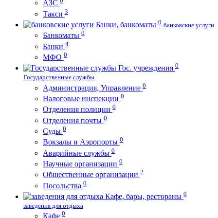
0
АЗС
3
Такси
0
Банки, банкоматы
банковские услуги
0
Банкоматы
4
Банки
0
МФО
0
Гос. учреждения
Государственные службы
0
Администрация, Управление
0
Налоговые инспекции
0
Отделения полиции
0
Отделения почты
0
Суды
0
Вокзалы и Аэропорты
0
Аварийные службы
0
Научные организации
2
Общественные организации
0
Посольства
0
Кафе, бары, рестораны
заведения для отдыха
0
Кафе