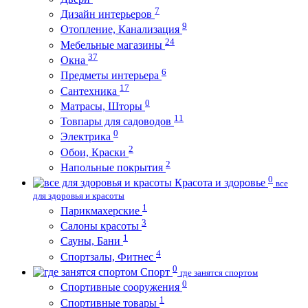
7
Дизайн интерьеров
9
Отопление, Канализация
24
Мебельные магазины
37
Окна
6
Предметы интерьера
17
Сантехника
0
Матрасы, Шторы
11
Товпары для садоводов
0
Электрика
2
Обои, Краски
2
Напольные покрытия
0
Красота и здоровье
все
для здоровья и красоты
1
Парикмахерские
3
Салоны красоты
1
Сауны, Бани
4
Спортзалы, Фитнес
0
Спорт
где занятся спортом
0
Спортивные сооружения
1
Спортивные товары