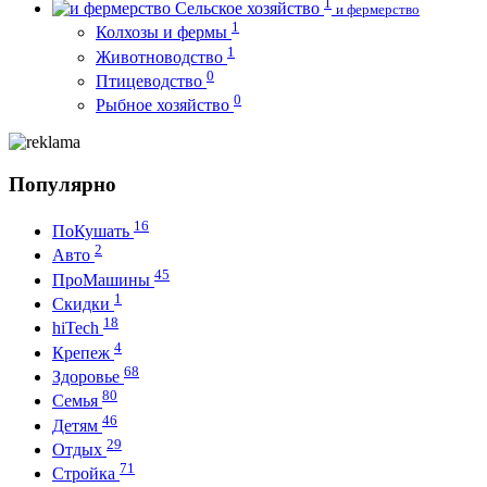
1
Сельское хозяйство
и фермерство
1
Колхозы и фермы
1
Животноводство
0
Птицеводство
0
Рыбное хозяйство
Популярно
16
ПоКушать
2
Авто
45
ПроМашины
1
Скидки
18
hiTech
4
Крепеж
68
Здоровье
80
Семья
46
Детям
29
Отдых
71
Стройка