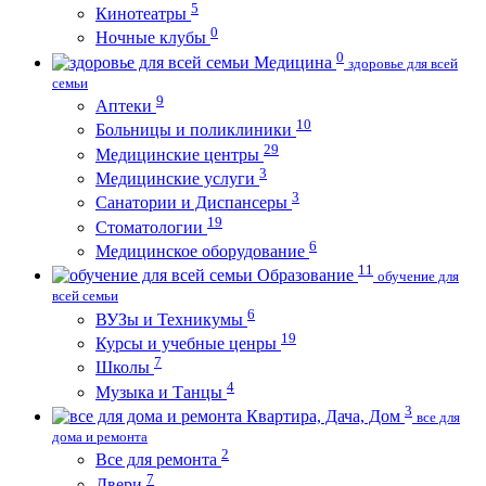
5
Кинотеатры
0
Ночные клубы
0
Медицина
здоровье для всей
семьи
9
Аптеки
10
Больницы и поликлиники
29
Медицинские центры
3
Медицинские услуги
3
Санатории и Диспансеры
19
Стоматологии
6
Медицинское оборудование
11
Образование
обучение для
всей семьи
6
ВУЗы и Техникумы
19
Курсы и учебные ценры
7
Школы
4
Музыка и Танцы
3
Квартира, Дача, Дом
все для
дома и ремонта
2
Все для ремонта
7
Двери