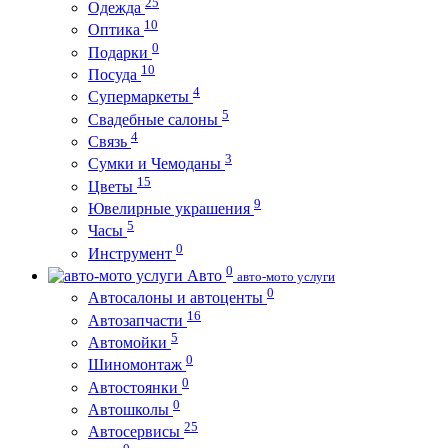
25
Одежда
10
Оптика
0
Подарки
10
Посуда
4
Супермаркеты
5
Свадебные салоны
4
Связь
3
Сумки и Чемоданы
15
Цветы
9
Ювелирные украшения
5
Часы
0
Инструмент
0
Авто
авто-мото услуги
0
Автосалоны и автоценты
16
Автозапчасти
5
Автомойки
0
Шиномонтаж
0
Автостоянки
0
Автошколы
25
Автосервисы