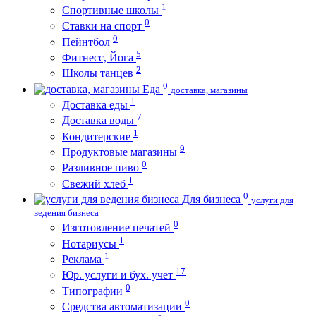
1
Спортивные школы
0
Ставки на спорт
0
Пейнтбол
5
Фитнесс, Йога
2
Школы танцев
0
Еда
доставка, магазины
1
Доставка еды
7
Доставка воды
1
Кондитерские
9
Продуктовые магазины
0
Разливное пиво
1
Свежий хлеб
0
Для бизнеса
услуги для
ведения бизнеса
0
Изготовление печатей
1
Нотариусы
1
Реклама
17
Юр. услуги и бух. учет
0
Типографии
0
Средства автоматизации