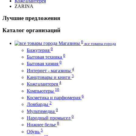
Кожгалантерея
ZARINA
Лучшие предложения
Каталог организаций
0
Магазины
все товары города
0
Бижутерия
0
Бытовая техника
0
Бытовая химия
4
Интернет - магазины
3
Канцтовары и книги
4
Кожгалантерея
10
Компьютеры
6
Косметика и парфюмерия
2
Ломбарды
0
Мультимедиа
0
Народный промысел
8
Нижнее белье
5
Обувь