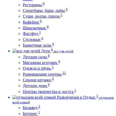
0
Рестораны
0
Спортбары, бары, пабы
2
Суши, роллы, пицца
0
Кофейни
0
Шашлычные
1
Фастфуд
0
Столовые
0
Банкетные залы
0
Дети
все для детей
6
Детские сады
4
Магазины игрушек
5
Одежда и обувь
22
Развивающие центры
0
Секции кружки
0
Детские дома
1
Центры творчества и досуга
3
Развлечения и Отдых
отдыхаем
всей семьей
2
Бильярд
1
Боулинг