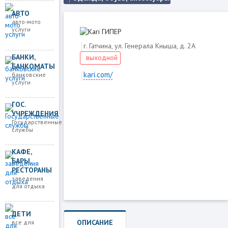
АВТО
авто-мото
услуги
г. Гатчина, ул. Генерала Кныша, д. 2А
БАНКИ,
выходной
БАНКОМАТЫ
kari.com/
банковские
услуги
ГОС.
Загружаем карту
УЧРЕЖДЕНИЯ
Государственные
службы
КАФЕ,
БАРЫ,
РЕСТОРАНЫ
заведения
для отдыха
ДЕТИ
ОПИСАНИЕ
все для