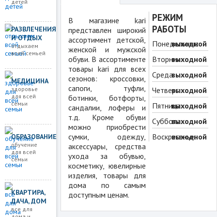
детей
РЕЖИМ
В магазине kari
РАБОТЫ
РАЗВЛЕЧЕНИЯ
представлен широкий
И ОТДЫХ
ассортимент детской,
Понедельник:
выходной
отдыхаем
женской и мужской
всей семьей
обуви. В ассортименте
Вторник:
выходной
товары kari для всех
Среда:
выходной
сезонов: кроссовки,
МЕДИЦИНА
сапоги, туфли,
здоровье
Четверг:
выходной
для всей
ботинки, ботфорты,
семьи
Пятница:
выходной
сандалии, лоферы и
т.д. Кроме обуви
Суббота:
выходной
можно приобрести
сумки, одежду,
Воскресенье:
выходной
ОБРАЗОВАНИЕ
обучение
аксессуары, средства
для всей
ухода за обувью,
семьи
косметику, ювелирные
изделия, товары для
дома по самым
КВАРТИРА,
доступным ценам.
ДАЧА, ДОМ
все для
дома и