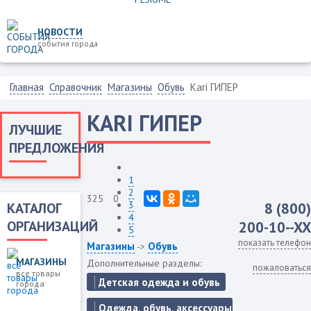
НОВОСТИ
события города
Главная
Справочник
Магазины
Обувь
Kari ГИПЕР
KARI ГИПЕР
ЛУЧШИЕ
ПРЕДЛОЖЕНИЯ
1
2
325
0
3
КАТАЛОГ
8 (800)
4
ОРГАНИЗАЦИЙ
200-10--XX
5
показать телефон
Магазины
Обувь
->
МАГАЗИНЫ
Дополнительные разделы:
пожаловаться
все товары
Детская одежда и обувь
города
Одежда, обувь, аксессуары