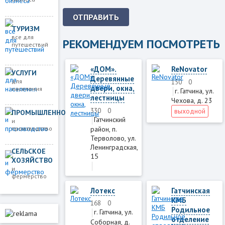
ОТПРАВИТЬ
ТУРИЗМ
все для
РЕКОМЕНДУЕМ ПОСМОТРЕТЬ
путешествий
«ДОМ».
ReNovator
УСЛУГИ
Деревянные
для
150
0
двери, окна,
населения
г. Гатчина, ул.
лестницы
Чехова, д. 23
330
0
выходной
ПРОМЫШЛЕННОСТЬ
Гатчинский
и
производство
район, п.
Терволово, ул.
Ленинградская,
СЕЛЬСКОЕ
15
ХОЗЯЙСТВО
и
фермерство
Лотекс
Гатчинская
КМБ
168
0
Родильное
г. Гатчина, ул.
отделение
Соборная, д.