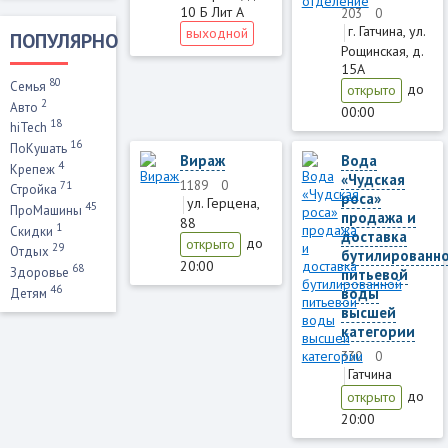
10 Б Лит А
203
0
г. Гатчина, ул.
выходной
ПОПУЛЯРНО
Рощинская, д.
15А
80
Семья
до
открыто
2
Авто
00:00
18
hiTech
16
ПоКушать
Вираж
Вода
4
Крепеж
«Чудская
1189
0
71
Стройка
роса»
ул. Герцена,
45
ПроМашины
продажа и
88
1
Скидки
доставка
до
открыто
29
Отдых
бутилированн
20:00
68
Здоровье
питьевой
46
воды
Детям
высшей
категории
330
0
Гатчина
до
открыто
20:00