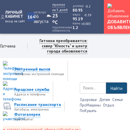
прогноз
доллар
-0.2
на 5 дней
80.93
ЛИЧНЫЙ
четверг
25
евро
-0.39
06
КАБИНЕТ
16+
93.19
августа
o
ДОБАВИТ
вход на сайт
C
юань
+0.003
ОБЪЯВЛЕ
переменная
1.2
облачность
Гатчина преображается:
Гатчина
сквер "Юность" и центр
города обновляются
Экстренный вызов
Телефоны экстренной помощи
Найти
Городские службы
Адреса и телефоны
Здоровье
Детям
Семья
Расписание транспорта
ПроМашины
Отдых
Автобусы, электрички
ПоКушать
Фотогалерея
учавствуйте!
, каталог организаций, афиша событий и не только это.