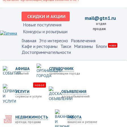
СКИДКИ И АКЦИИ
mail@gtn1.ru
отдел
Новые поступления
продаж
Конкурсы и розыгрыши
Главная
Это интересно
Развлечения
Кафе и рестораны
Такси
Магазины
Блоги
новое
Достопримечательности
АФИША
СПРАВОЧНИК
событий
организации города
новое
УСЛУГИ
ОБЪЯВЛЕНИЯ
сервисы и услуги
доска объявлений
НЕДВИЖИМОСТЬ
РАБОТА
аренда, продажа
вакансии и резюме