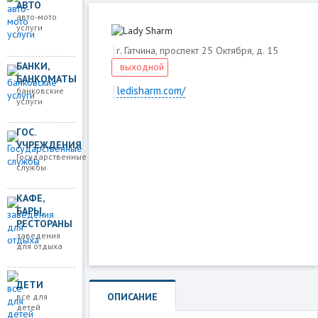
АВТО
авто-мото
услуги
г. Гатчина, проспект 25 Октября, д. 15
БАНКИ,
выходной
БАНКОМАТЫ
ledisharm.com/
банковские
услуги
ГОС.
Загружаем карту
УЧРЕЖДЕНИЯ
Государственные
службы
КАФЕ,
БАРЫ,
РЕСТОРАНЫ
заведения
для отдыха
ДЕТИ
ОПИСАНИЕ
все для
детей