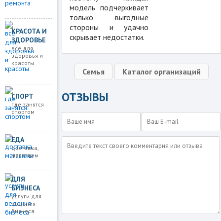
модель подчеркивает
только выгодные
стороны и удачно
КРАСОТА И
скрывает недостатки.
ЗДОРОВЬЕ
все для
здоровья и
красоты
Семья
Каталог организаций
ОТЗЫВЫ
СПОРТ
где занятся
спортом
ЕДА
доставка,
магазины
ДЛЯ
БИЗНЕСА
услуги для
ведения
бизнеса