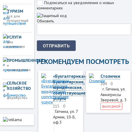
Подписаться на уведомления о новых
комментариях
ТУРИЗМ
все для
путешествий
Обновить
УСЛУГИ
для
ОТПРАВИТЬ
населения
РЕКОМЕНДУЕМ ПОСМОТРЕТЬ
ПРОМЫШЛЕННОСТЬ
и
производство
«Бухгалтерика».
Столички
Бухгалтерские,
СЕЛЬСКОЕ
204
0
юридические,
ХОЗЯЙСТВО
г. Гатчина, ул.
сопутствующие
и
Авиатриссы
фермерство
услуги
Зверевой, д. 3
выходной
115
0
Гатчина, ул. 7
Армии, 10-Б,
оф.3