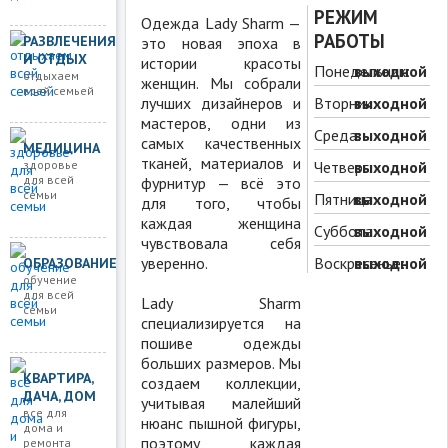
РЕЖИМ
Одежда Lady Sharm —
РАБОТЫ
РАЗВЛЕЧЕНИЯ
это новая эпоха в
И ОТДЫХ
истории красоты
Понедельник:
выходной
отдыхаем
женщин. Мы собрали
всей семьей
лучших дизайнеров и
Вторник:
выходной
мастеров, одни из
Среда:
выходной
самых качественных
МЕДИЦИНА
тканей, материалов и
здоровье
Четверг:
выходной
для всей
фурнитур — всё это
семьи
Пятница:
выходной
для того, чтобы
каждая женщина
Суббота:
выходной
чувствовала себя
уверенно.
Воскресенье:
выходной
ОБРАЗОВАНИЕ
обучение
для всей
Lady Sharm
семьи
специализируется на
пошиве одежды
больших размеров. Мы
КВАРТИРА,
создаем коллекции,
ДАЧА, ДОМ
учитывая малейший
все для
нюанс пышной фигуры,
дома и
поэтому каждая
ремонта