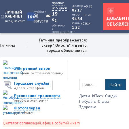
прогноз
доллар
+0.76
на 5 дней
82.17
ЛИЧНЫЙ
суббота
19
евро
+0.78
08
КАБИНЕТ
16+
ДОБАВИТ
94.84
o
C
августа
вход на сайт
юань
ОБЪЯВЛЕ
+0.014
облачно
1.22
с
прояснениями
Гатчина преображается:
Гатчина
сквер "Юность" и центр
города обновляются
Экстренный вызов
Телефоны экстренной помощи
Городские службы
Найти
Адреса и телефоны
Расписание транспорта
Детям
hiTech
Скидки
Автобусы, электрички
ПоКушать
Отдых
Здоровье
Фотогалерея
учавствуйте!
 каталог организаций, афиша событий и не только это.