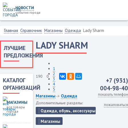
НОВОСТИ
события города
Главная
Справочник
Магазины
Одежда
Lady Sharm
LADY SHARM
ЛУЧШИЕ
ПРЕДЛОЖЕНИЯ
1
2
190
0
3
КАТАЛОГ
+7 (931)
4
ОРГАНИЗАЦИЙ
004-98-40
5
показать телефон
Магазины
Одежда
->
МАГАЗИНЫ
Дополнительные разделы:
пожаловаться
все товары
Одежда, обувь, аксессуары
города
Магазины