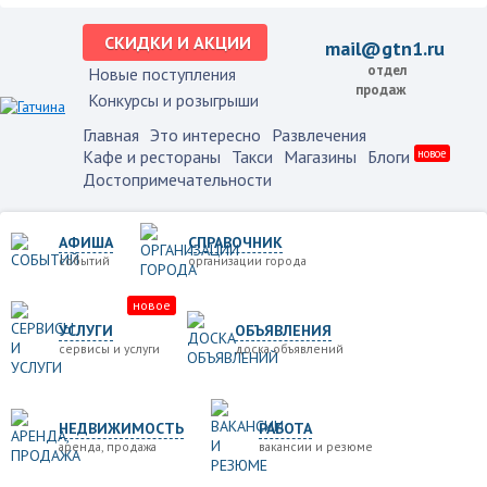
СКИДКИ И АКЦИИ
mail@gtn1.ru
отдел
Новые поступления
продаж
Конкурсы и розыгрыши
Главная
Это интересно
Развлечения
Кафе и рестораны
Такси
Магазины
Блоги
новое
Достопримечательности
АФИША
СПРАВОЧНИК
событий
организации города
новое
УСЛУГИ
ОБЪЯВЛЕНИЯ
сервисы и услуги
доска объявлений
НЕДВИЖИМОСТЬ
РАБОТА
аренда, продажа
вакансии и резюме