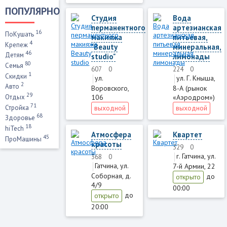
ПОПУЛЯРНО
Студия
Вода
перманентного
артезианская
16
ПоКушать
макияжа
питьевая,
4
Крепеж
"Beauty
минеральная,
46
Детям
studio"
лимонады
80
Семья
607
0
224
0
1
Скидки
ул.
ул. Г. Кныша,
2
Авто
Воровского,
8-А (рынок
29
106
«Аэродром»)
Отдых
71
Стройка
выходной
выходной
68
Здоровье
18
hiTech
Атмосфера
Квартет
45
ПроМашины
красоты
329
0
г. Гатчина, ул.
368
0
Гатчина, ул.
7-й Армии, 22
Соборная, д.
до
открыто
4/9
00:00
до
открыто
20:00