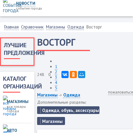
НОВОСТИ
события города
Главная
Справочник
Магазины
Одежда
Восторг
ВОСТОРГ
ЛУЧШИЕ
ПРЕДЛОЖЕНИЯ
1
2
248
0
3
КАТАЛОГ
4
ОРГАНИЗАЦИЙ
5
пожаловаться
Магазины
Одежда
->
МАГАЗИНЫ
Дополнительные разделы:
все товары
Одежда, обувь, аксессуары
города
Магазины
АВТО