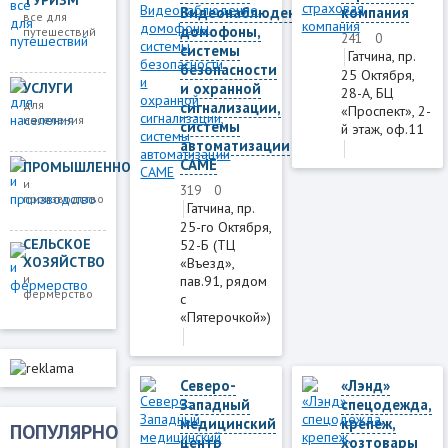
Видеонаблюдение,
компания
все для
домофоны,
путешествий
241
0
системы
Гатчина, пр.
безопасности
25 Октября,
УСЛУГИ
и охранной
28-А, БЦ
для
сигнализации,
«Проспект», 2-
населения
системы
й этаж, оф.11
автоматизации
CAME
ПРОМЫШЛЕННОСТЬ
и
319
0
производство
Гатчина, пр.
25-го Октября,
СЕЛЬСКОЕ
52-Б (ТЦ
ХОЗЯЙСТВО
«Въезд»,
и
пав.91, рядом
фермерство
с
«Пятeрочкой»)
Северо-
«Лэнд»
Западный
спецодежда,
медицинский
крепеж,
ПОПУЛЯРНО
центр
хозтовары