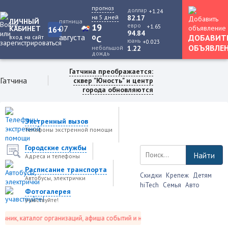
прогноз
доллар
+1.24
на 5 дней
82.17
ЛИЧНЫЙ
пятница
19
евро
+1.65
07
КАБИНЕТ
16+
94.84
августа
o
ДОБАВИТ
вход на сайт
C
юань
+0.023
ОБЪЯВЛЕ
небольшой
1.22
дождь
Гатчина преображается:
Гатчина
сквер "Юность" и центр
города обновляются
Экстренный вызов
Телефоны экстренной помощи
Городские службы
Найти
Адреса и телефоны
Расписание транспорта
Скидки
Крепеж
Детям
Автобусы, электрички
hiTech
Семья
Авто
Фотогалерея
учавствуйте!
ик, каталог организаций, афиша событий и не только это.