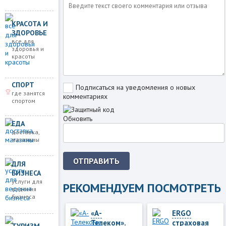
КРАСОТА И
ЗДОРОВЬЕ
все для
здоровья и
красоты
СПОРТ
Подписаться на уведомления о новых
где занятся
комментариях
спортом
Обновить
ЕДА
доставка,
магазины
ОТПРАВИТЬ
ДЛЯ
БИЗНЕСА
услуги для
РЕКОМЕНДУЕМ ПОСМОТРЕТЬ
ведения
бизнеса
«А-
ERGO
Телеком».
страховая
ТУРИЗМ