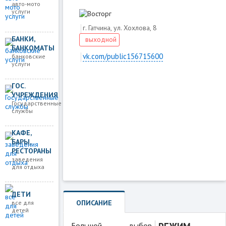
авто-мото
услуги
г. Гатчина, ул. Хохлова, 8
БАНКИ,
выходной
БАНКОМАТЫ
vk.com/public156715600
банковские
услуги
ГОС.
Загружаем карту
УЧРЕЖДЕНИЯ
Государственные
службы
КАФЕ,
БАРЫ,
РЕСТОРАНЫ
заведения
для отдыха
ДЕТИ
ОПИСАНИЕ
все для
детей
Большой выбор