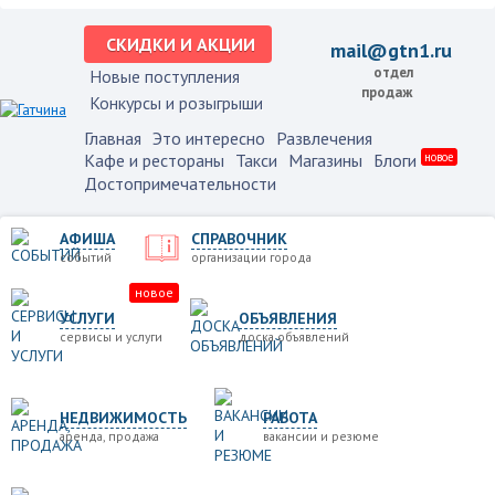
СКИДКИ И АКЦИИ
mail@gtn1.ru
отдел
Новые поступления
продаж
Конкурсы и розыгрыши
Главная
Это интересно
Развлечения
Кафе и рестораны
Такси
Магазины
Блоги
новое
Достопримечательности
АФИША
СПРАВОЧНИК
событий
организации города
новое
УСЛУГИ
ОБЪЯВЛЕНИЯ
сервисы и услуги
доска объявлений
НЕДВИЖИМОСТЬ
РАБОТА
аренда, продажа
вакансии и резюме