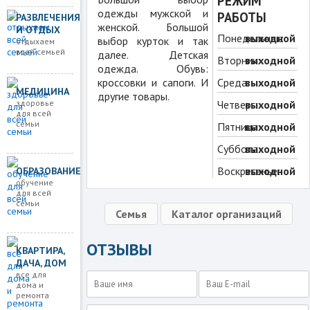
РЕЖИМ
одежды мужской и
РАБОТЫ
РАЗВЛЕЧЕНИЯ
женской. Большой
И ОТДЫХ
Понедельник:
выходной
выбор курток и так
отдыхаем
всей семьей
далее. Детская
Вторник:
выходной
одежда. Обувь:
кроссовки и сапоги. И
Среда:
выходной
МЕДИЦИНА
другие товары.
здоровье
Четверг:
выходной
для всей
семьи
Пятница:
выходной
Суббота:
выходной
Воскресенье:
выходной
ОБРАЗОВАНИЕ
обучение
для всей
семьи
Семья
Каталог организаций
ОТЗЫВЫ
КВАРТИРА,
ДАЧА, ДОМ
все для
дома и
ремонта