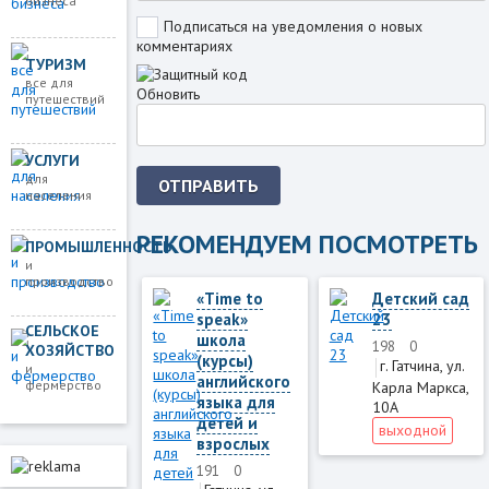
бизнеса
Подписаться на уведомления о новых
комментариях
ТУРИЗМ
все для
Обновить
путешествий
УСЛУГИ
для
ОТПРАВИТЬ
населения
РЕКОМЕНДУЕМ ПОСМОТРЕТЬ
ПРОМЫШЛЕННОСТЬ
и
производство
«Time to
Детский сад
speak»
23
СЕЛЬСКОЕ
школа
198
0
ХОЗЯЙСТВО
(курсы)
г. Гатчина, ул.
и
английского
фермерство
Карла Маркса,
языка для
10А
детей и
выходной
взрослых
191
0