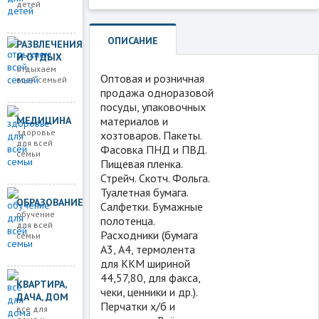
детей
ОПИСАНИЕ
РАЗВЛЕЧЕНИЯ
И ОТДЫХ
отдыхаем
Оптовая и розничная
всей семьей
продажа одноразовой
посуды, упаковочных
материалов и
МЕДИЦИНА
здоровье
хозтоваров. Пакеты.
для всей
Фасовка ПНД и ПВД.
семьи
Пищевая пленка.
Стрейч. Скотч. Фольга.
Туалетная бумага.
ОБРАЗОВАНИЕ
Салфетки. Бумажные
обучение
полотенца.
для всей
Расходники (бумага
семьи
А3, А4, термолента
для ККМ шириной
44,57,80, для факса,
КВАРТИРА,
чеки, ценники и др.).
ДАЧА, ДОМ
Перчатки х/б и
все для