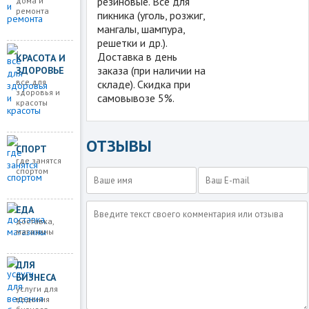
резиновые. Всё для
дома и
ремонта
пикника (уголь, розжиг,
мангалы, шампура,
решетки и др.).
Доставка в день
КРАСОТА И
заказа (при наличии на
ЗДОРОВЬЕ
все для
складе). Скидка при
здоровья и
самовывозе 5%.
красоты
ОТЗЫВЫ
СПОРТ
где занятся
спортом
ЕДА
доставка,
магазины
ДЛЯ
БИЗНЕСА
услуги для
ведения