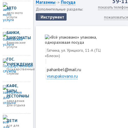
59-11
Магазины
Посуда
->
показать телефон
АВТО
Дополнительные разделы:
авто-мото
Инструмент
услуги
пожаловаться
БАНКИ,
БАНКОМАТЫ
банковские
услуги
Гатчина, ул. Урицкого, 11-А (ТЦ
«Блеск»)
ГОС.
УЧРЕЖДЕНИЯ
Государственные
pahanbel@mail.ru
службы
vseupakovano.ru
Загружаем карту
КАФЕ,
БАРЫ,
РЕСТОРАНЫ
заведения
для отдыха
ДЕТИ
все для