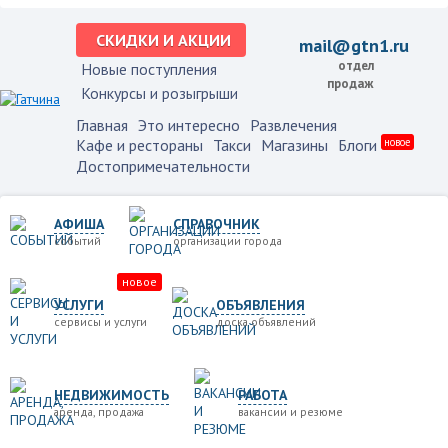
СКИДКИ И АКЦИИ
mail@gtn1.ru
отдел
Новые поступления
продаж
Конкурсы и розыгрыши
Главная
Это интересно
Развлечения
Кафе и рестораны
Такси
Магазины
Блоги
новое
Достопримечательности
АФИША
СПРАВОЧНИК
событий
организации города
новое
УСЛУГИ
ОБЪЯВЛЕНИЯ
сервисы и услуги
доска объявлений
НЕДВИЖИМОСТЬ
РАБОТА
аренда, продажа
вакансии и резюме