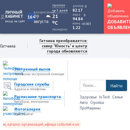
прогноз
доллар
0
82.17
на 5 дней
ЛИЧНЫЙ
воскресенье
евро
0
21
09
КАБИНЕТ
16+
94.84
августа
ДОБАВИТ
вход на сайт
o
C
юань
+0.003
ОБЪЯВЛЕ
1.22
пасмурно
Гатчина преображается:
Гатчина
сквер "Юность" и центр
города обновляются
Экстренный вызов
Телефоны экстренной помощи
Городские службы
Найти
Адреса и телефоны
Расписание транспорта
Здоровье
hiTech
Семья
Автобусы, электрички
Авто
Стройка
ПроМашины
Фотогалерея
учавствуйте!
, каталог организаций, афиша событий и не только это.