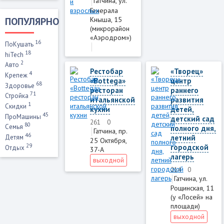
Гатчина, ул.
Генерала
Кныша, 15
ПОПУЛЯРНО
(микрорайон
«Аэродром»)
16
ПоКушать
18
hiTech
2
Авто
Рестобар
«Творец»
4
Крепеж
«Bottega»
центр
68
Здоровье
ресторан
раннего
71
Стройка
итальянской
развития
1
Скидки
кухни
детей,
45
ПроМашины
детский сад
261
0
80
Семья
полного дня,
Гатчина, пр.
46
Детям
летний
25 Октября,
29
городской
Отдых
37-А
лагерь
выходной
214
0
Гатчина, ул.
Рощинская, 11
(у «Лосей» на
площади)
выходной