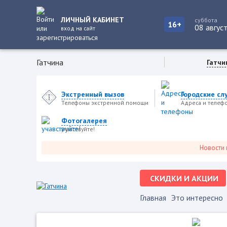
ЛИЧНЫЙ КАБИНЕТ
суббота
16+
08 авгус
вход на сайт
Гатчина
Гатчи
Экстренный вызов
Городские сл
Телефоны экстренной помощи
Адреса и телеф
Фотогалерея
учавствуйте!
Новости город
СКИДКИ И АКЦИИ
Главная
Это интересно