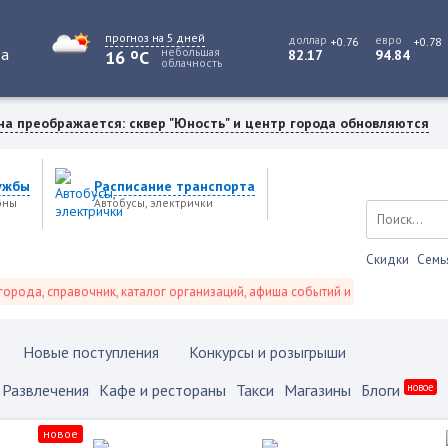
прогноз на 5 дней
доллар
евро
+0.76
+0.78
o
та
небольшая
16
C
82.17
94.84
облачность
на преображается: сквер "Юность" и центр города обновляются
ужбы
Расписание транспорта
оны
Автобусы, электрички
Скидки
Семь
а, справочник, каталог организаций, афиша событий и не только это.
Новые поступления
Конкурсы и розыгрыши
Развлечения
Кафе и рестораны
Такси
Магазины
Блоги
новое
новое