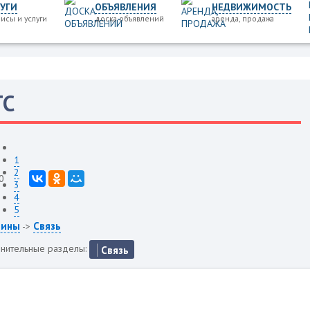
УГИ
ОБЪЯВЛЕНИЯ
НЕДВИЖИМОСТЬ
исы и услуги
доска объявлений
аренда, продажа
ТС
1
2
0
3
4
5
зины
Связь
->
нительные разделы:
Связь