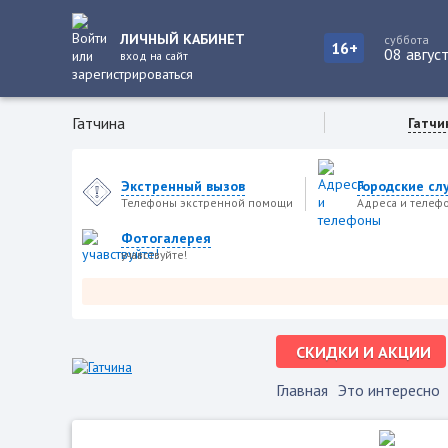
ЛИЧНЫЙ КАБИНЕТ
суббота
16+
08 авгус
вход на сайт
Гатчина
Гатчи
Экстренный вызов
Городские сл
Телефоны экстренной помощи
Адреса и телеф
Фотогалерея
учавствуйте!
Нов
СКИДКИ И АКЦИИ
Главная
Это интересно