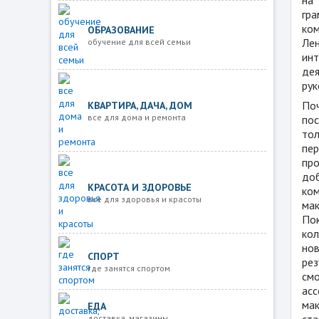
гр
ко
ОБРАЗОВАНИЕ
Лен
обучение для всей семьи
ин
де
рук
По
КВАРТИРА, ДАЧА, ДОМ
все для дома и ремонта
по
то
пе
пр
доб
КРАСОТА И ЗДОРОВЬЕ
ко
все для здоровья и красоты
ма
По
кол
нов
СПОРТ
ре
где занятся спортом
см
асс
мак
ЕДА
ст
доставка, магазины