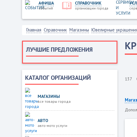
АФИША
СПРАВОЧНИК
УСЛ
событий
организации города
серв
Главная
Справочник
Магазины
Ювелирные украшени
КР
ЛУЧШИЕ ПРЕДЛОЖЕНИЯ
КАТАЛОГ ОРГАНИЗАЦИЙ
137
МАГАЗИНЫ
Мага
все товары города
Допол
АВТО
авто-мото услуги