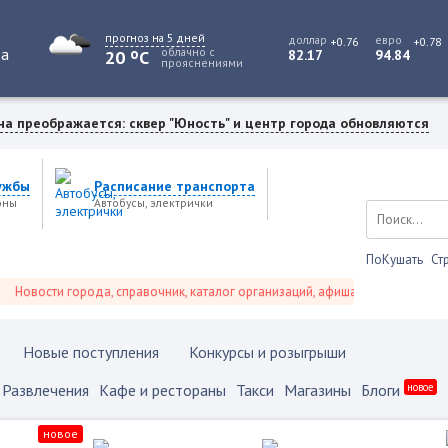
прогноз на 5 дней
доллар
евро
+0.76
+0.78
o
та
облачно с
20
C
82.17
94.84
прояснениями
на преображается: сквер "Юность" и центр города обновляются
ужбы
Расписание транспорта
оны
Автобусы, электрички
ПоКушать
Ст
ости города, справочник, каталог организаций, афиша событий и не только 
Новые поступления
Конкурсы и розыгрыши
Развлечения
Кафе и рестораны
Такси
Магазины
Блоги
новое
новое