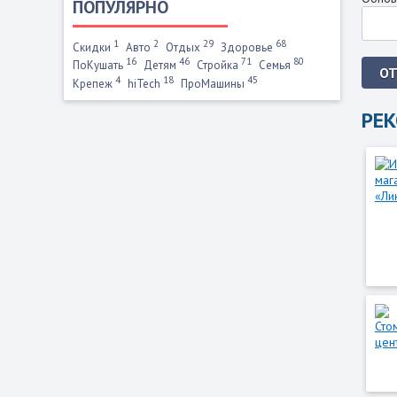
ПОПУЛЯРНО
1
2
29
68
Скидки
Авто
Отдых
Здоровье
16
46
71
80
ПоКушать
Детям
Стройка
Семья
О
4
18
45
Крепеж
hiTech
ПроМашины
РЕ