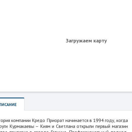
Загружаем карту
ПИСАНИЕ
ория компании Кредо Приорат начинается в 1994 году, когда
руги Курмакаевы – Киям и Светлана открыли первый магазин
два прилавка в городе Гатчина. Профессиональный подход,