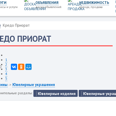
УГИ
ОБЪЯВЛЕНИЯ
НЕДВИЖИМОСТЬ
исы и услуги
доска объявлений
аренда, продажа
я
Кредо Приорат
ЕДО ПРИОРАТ
1
2
0
3
4
5
зины
Ювелирные украшения
->
нительные разделы:
Ювелирные изделия
Ювелирные укра