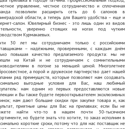
амотное управление, честное сотрудничество и сплоченная
манда позволили расширить сеть до 6 салонов в
инградской области, а теперь для Вашего удобства – еще и
тернет-салон. Ювелирный бизнес - это лишь один из видов
ятельности, уверенно стоящих на ногах под чутким
оводством Курмакаевых.
чти 30 лет мы сотрудничаем только с российскими
ставщиками – надёжными, проверенными, с каждым днём
лько повышая качество предлагаемого продукта: мы не
решли на Китай и не сотрудничаем с сомнительными
оизводителями в погоне за меньшей ценой. Многолетнее
росовестное, а порой и дружеское партнерство дает нашей
мпании ряд преимуществ, которые позволяют нам создавать
ксимально выгодные условия для Вас, наш любимый
купатель: нам одним из первых предоставляются новые
лекции и Вы также будете первооткрывателем эксклюзивных
инок; нам дают большие скидки при закупке товара и, как
зультат, приятные цены для Вас на прилавках; если Вы не
ожете найти что-то в нашем почти 30-тысячном
ортименте, но будете знать что хотите, то заказ исполним в
симально короткие сроки, потому что для нас поставщик не
анет придерживаться строгих регламентов и организует