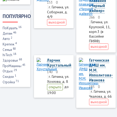
плавания
153
0
«Черный
г. Гатчина, ул.
дайвер»
Соборная, д.
ПОПУЛЯРНО
4/9
266
0
Гатчина, ул.
выходной
Крупской, 11,
16
ПоКушать
корп.3 (в
46
Детям
бассейне
2
Авто
ПИЯФ)
4
Крепеж
выходной
80
Семья
18
hiTech
68
Ларчик
Гатчинская
Здоровье
Хрустальный
ДМШ им.
45
ПроМашины
М.М.
29
Отдых
140
0
Ипполитова-
1
г. Гатчина, ул.
Скидки
Иванова
71
Хохлова, д. 8
Стройка
до
185
0
открыто
г. Гатчина, ул.
19:00
Чкалова, д. 66
выходной