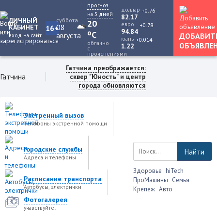
прогноз
доллар
+0.76
на 5 дней
82.17
ЛИЧНЫЙ
суббота
20
евро
+0.78
08
КАБИНЕТ
16+
94.84
o
C
августа
ДОБАВИТ
вход на сайт
юань
+0.014
облачно
ОБЪЯВЛЕ
1.22
с
прояснениями
Гатчина преображается:
Гатчина
сквер "Юность" и центр
города обновляются
Экстренный вызов
Телефоны экстренной помощи
Городские службы
Найти
Адреса и телефоны
Здоровье
hiTech
Расписание транспорта
ПроМашины
Семья
Автобусы, электрички
Крепеж
Авто
Фотогалерея
учавствуйте!