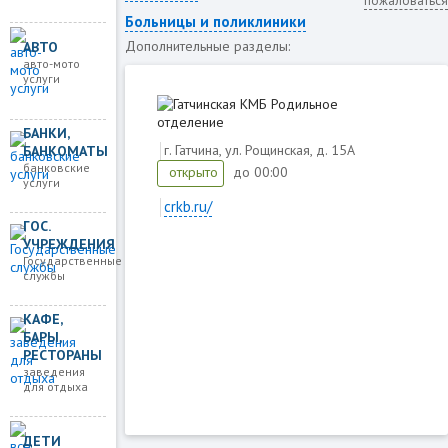
пожаловаться
Больницы и поликлиники
Дополнительные разделы:
АВТО
авто-мото
услуги
БАНКИ,
г. Гатчина, ул. Рощинская, д. 15А
БАНКОМАТЫ
банковские
до 00:00
открыто
услуги
crkb.ru/
ГОС.
УЧРЕЖДЕНИЯ
Загружаем карту
Государственные
службы
КАФЕ,
БАРЫ,
РЕСТОРАНЫ
заведения
для отдыха
ДЕТИ