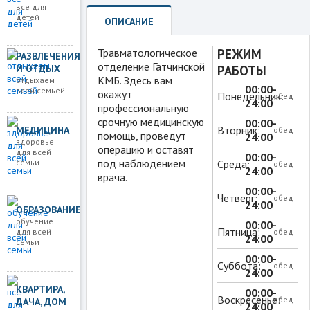
все для
детей
ОПИСАНИЕ
Травматологическое
РЕЖИМ
РАЗВЛЕЧЕНИЯ
отделение Гатчинской
И ОТДЫХ
РАБОТЫ
КМБ. Здесь вам
отдыхаем
00:00-
всей семьей
окажут
Понедельник:
обед
24:00
профессиональную
срочную медицинскую
00:00-
Вторник:
МЕДИЦИНА
обед
помощь, проведут
24:00
здоровье
операцию и оставят
для всей
00:00-
под наблюдением
Среда:
семьи
обед
24:00
врача.
00:00-
Четверг:
обед
24:00
ОБРАЗОВАНИЕ
обучение
00:00-
Пятница:
для всей
обед
24:00
семьи
00:00-
Суббота:
обед
24:00
КВАРТИРА,
00:00-
Воскресенье:
обед
ДАЧА, ДОМ
24:00