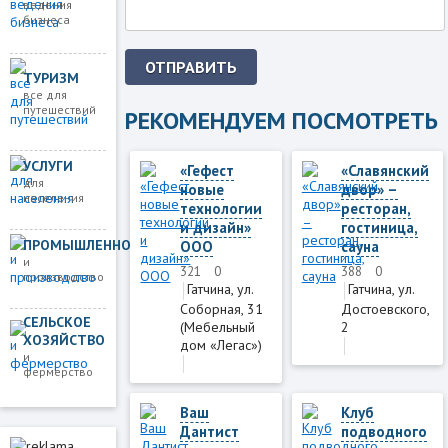
ведения
бизнеса
ОТПРАВИТЬ
ТУРИЗМ
все для
путешествий
РЕКОМЕНДУЕМ ПОСМОТРЕТЬ
УСЛУГИ
«Гефест
«Славянский
для
новые
двор» –
населения
технологии
ресторан,
и дизайн»
гостиница,
ПРОМЫШЛЕННОСТЬ
ООО
сауна
и
321
0
388
0
производство
Гатчина, ул.
Гатчина, ул.
Соборная, 31
Достоевского,
СЕЛЬСКОЕ
(Мебельный
2
ХОЗЯЙСТВО
дом «Легас»)
и
фермерство
Ваш
Клуб
Дантист
подводного