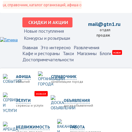
, справочник, каталог организаций, афиша событий и не только это.
СКИДКИ И АКЦИИ
mail@gtn1.ru
отдел
Новые поступления
продаж
Конкурсы и розыгрыши
Главная
Это интересно
Развлечения
Кафе и рестораны
Такси
Магазины
Блоги
новое
Достопримечательности
АФИША
СПРАВОЧНИК
событий
организации города
новое
УСЛУГИ
ОБЪЯВЛЕНИЯ
сервисы и услуги
доска объявлений
НЕДВИЖИМОСТЬ
РАБОТА
аренда, продажа
вакансии и резюме