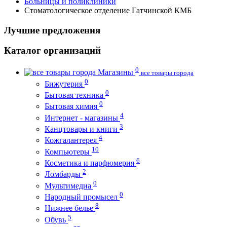
Больницы и поликлиники
Стоматологическое отделение Гатчинской КМБ
Лучшие предложения
Каталог организаций
0
Магазины
все товары города
0
Бижутерия
0
Бытовая техника
0
Бытовая химия
4
Интернет - магазины
3
Канцтовары и книги
4
Кожгалантерея
10
Компьютеры
6
Косметика и парфюмерия
2
Ломбарды
0
Мультимедиа
0
Народный промысел
8
Нижнее белье
5
Обувь