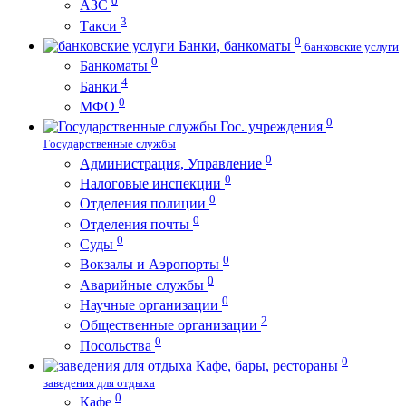
0
АЗС
3
Такси
0
Банки, банкоматы
банковские услуги
0
Банкоматы
4
Банки
0
МФО
0
Гос. учреждения
Государственные службы
0
Администрация, Управление
0
Налоговые инспекции
0
Отделения полиции
0
Отделения почты
0
Суды
0
Вокзалы и Аэропорты
0
Аварийные службы
0
Научные организации
2
Общественные организации
0
Посольства
0
Кафе, бары, рестораны
заведения для отдыха
0
Кафе