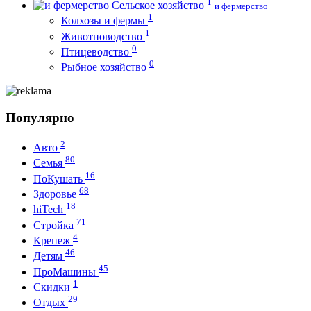
1
Сельское хозяйство
и фермерство
1
Колхозы и фермы
1
Животноводство
0
Птицеводство
0
Рыбное хозяйство
Популярно
2
Авто
80
Семья
16
ПоКушать
68
Здоровье
18
hiTech
71
Стройка
4
Крепеж
46
Детям
45
ПроМашины
1
Скидки
29
Отдых