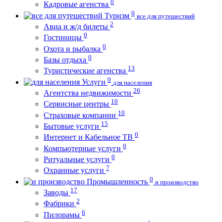
0
Кадровые агенства
0
Туризм
все для путешествий
2
Авиа и ж/д билеты
0
Гостиницы
0
Охота и рыбалка
0
Базы отдыха
13
Туристические агенства
0
Услуги
для населения
26
Агентства недвижимости
10
Сервисные центры
10
Страховые компании
15
Бытовые услуги
0
Интернет и Кабельное ТВ
0
Компьютерные услуги
0
Ритуальные услуги
7
Охранные услуги
0
Промышленность
и производство
17
Заводы
2
Фабрики
6
Пилорамы