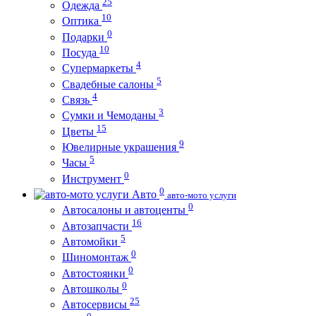
25
Одежда
10
Оптика
0
Подарки
10
Посуда
4
Супермаркеты
5
Свадебные салоны
4
Связь
3
Сумки и Чемоданы
15
Цветы
9
Ювелирные украшения
5
Часы
0
Инструмент
0
Авто
авто-мото услуги
0
Автосалоны и автоценты
16
Автозапчасти
5
Автомойки
0
Шиномонтаж
0
Автостоянки
0
Автошколы
25
Автосервисы