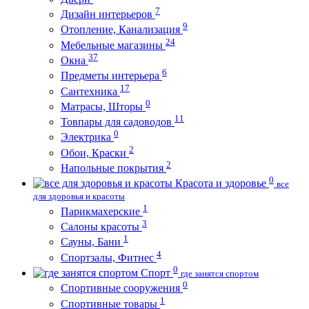
7
Дизайн интерьеров
9
Отопление, Канализация
24
Мебельные магазины
37
Окна
6
Предметы интерьера
17
Сантехника
0
Матрасы, Шторы
11
Товпары для садоводов
0
Электрика
2
Обои, Краски
2
Напольные покрытия
0
Красота и здоровье
все
для здоровья и красоты
1
Парикмахерские
3
Салоны красоты
1
Сауны, Бани
4
Спортзалы, Фитнес
0
Спорт
где занятся спортом
0
Спортивные сооружения
1
Спортивные товары