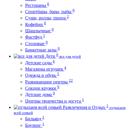
0
Рестораны
0
Спортбары, бары, пабы
2
Суши, роллы, пицца
0
Кофейни
0
Шашлычные
1
Фастфуд
0
Столовые
0
Банкетные залы
0
Дети
все для детей
6
Детские сады
4
Магазины игрушек
5
Одежда и обувь
22
Развивающие центры
0
Секции кружки
0
Детские дома
1
Центры творчества и досуга
3
Развлечения и Отдых
отдыхаем
всей семьей
2
Бильярд
1
Боулинг