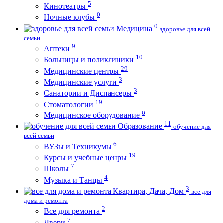
5
Кинотеатры
0
Ночные клубы
0
Медицина
здоровье для всей
семьи
9
Аптеки
10
Больницы и поликлиники
29
Медицинские центры
3
Медицинские услуги
3
Санатории и Диспансеры
19
Стоматологии
6
Медицинское оборудование
11
Образование
обучение для
всей семьи
6
ВУЗы и Техникумы
19
Курсы и учебные ценры
7
Школы
4
Музыка и Танцы
3
Квартира, Дача, Дом
все для
дома и ремонта
2
Все для ремонта
7
Двери