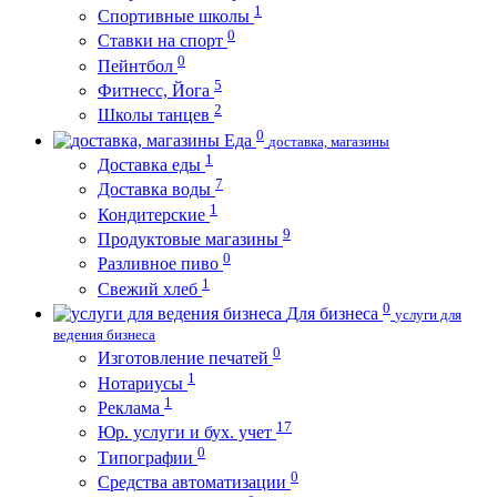
1
Спортивные школы
0
Ставки на спорт
0
Пейнтбол
5
Фитнесс, Йога
2
Школы танцев
0
Еда
доставка, магазины
1
Доставка еды
7
Доставка воды
1
Кондитерские
9
Продуктовые магазины
0
Разливное пиво
1
Свежий хлеб
0
Для бизнеса
услуги для
ведения бизнеса
0
Изготовление печатей
1
Нотариусы
1
Реклама
17
Юр. услуги и бух. учет
0
Типографии
0
Средства автоматизации