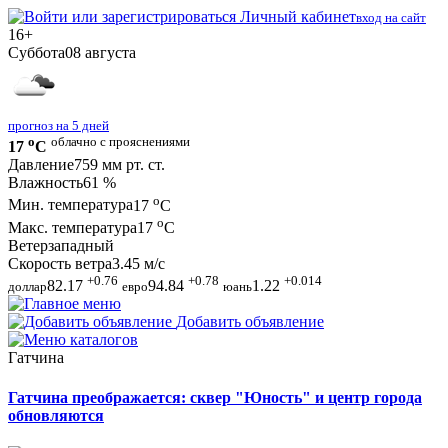
Личный кабинет
вход на сайт
16+
Суббота
08 августа
прогноз на 5 дней
o
облачно с прояснениями
17
C
Давление
759 мм рт. ст.
Влажность
61 %
o
Мин. температура
17
C
o
Макс. температура
17
C
Ветер
западный
Скорость ветра
3.45 м/с
+0.76
+0.78
+0.014
82.17
94.84
1.22
доллар
евро
юань
Добавить объявление
Гатчина
Гатчина преображается: сквер "Юность" и центр города
обновляются