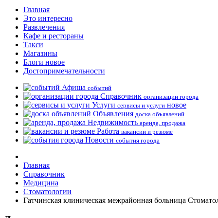
Главная
Это интересно
Развлечения
Кафе и рестораны
Такси
Магазины
Блоги
новое
Достопримечательности
Афиша
событий
Справочник
организации города
Услуги
новое
сервисы и услуги
Объявления
доска объявлений
Недвижимость
аренда, продажа
Работа
вакансии и резюме
Новости
события города
Главная
Справочник
Медицина
Стоматологии
Гатчинская клиническая межрайонная больница Стомато