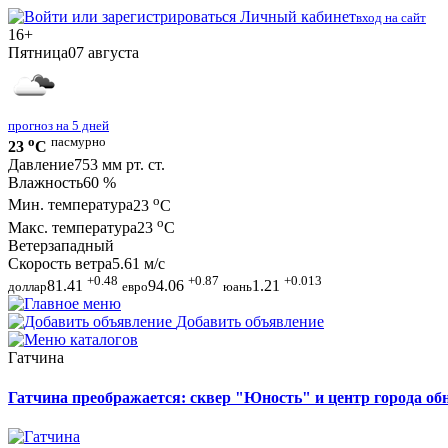
Личный кабинет
вход на сайт
16+
Пятница
07 августа
прогноз на 5 дней
o
пасмурно
23
C
Давление
753 мм рт. ст.
Влажность
60 %
o
Мин. температура
23
C
o
Макс. температура
23
C
Ветер
западный
Скорость ветра
5.61 м/с
+0.48
+0.87
+0.013
81.41
94.06
1.21
доллар
евро
юань
Добавить объявление
Гатчина
Гатчина преображается: сквер "Юность" и центр города о