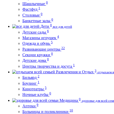
0
Шашлычные
1
Фастфуд
0
Столовые
0
Банкетные залы
0
Дети
все для детей
6
Детские сады
4
Магазины игрушек
5
Одежда и обувь
22
Развивающие центры
0
Секции кружки
0
Детские дома
1
Центры творчества и досуга
3
Развлечения и Отдых
отдыхаем в
2
Бильярд
1
Боулинг
5
Кинотеатры
0
Ночные клубы
0
Медицина
здоровье для всей сем
9
Аптеки
10
Больницы и поликлиники