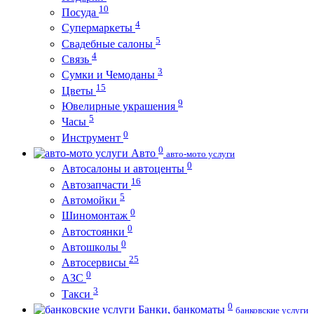
10
Посуда
4
Супермаркеты
5
Свадебные салоны
4
Связь
3
Сумки и Чемоданы
15
Цветы
9
Ювелирные украшения
5
Часы
0
Инструмент
0
Авто
авто-мото услуги
0
Автосалоны и автоценты
16
Автозапчасти
5
Автомойки
0
Шиномонтаж
0
Автостоянки
0
Автошколы
25
Автосервисы
0
АЗС
3
Такси
0
Банки, банкоматы
банковские услуги