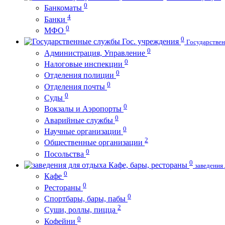
0
Банкоматы
4
Банки
0
МФО
0
Гос. учреждения
Государстве
0
Администрация, Управление
0
Налоговые инспекции
0
Отделения полиции
0
Отделения почты
0
Суды
0
Вокзалы и Аэропорты
0
Аварийные службы
0
Научные организации
2
Общественные организации
0
Посольства
0
Кафе, бары, рестораны
заведения
0
Кафе
0
Рестораны
0
Спортбары, бары, пабы
2
Суши, роллы, пицца
0
Кофейни