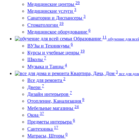
29
Медицинские центры
3
Медицинские услуги
3
Санатории и Диспансеры
19
Стоматологии
6
Медицинское оборудование
11
Образование
обучение для все
6
ВУЗы и Техникумы
19
Курсы и учебные ценры
7
Школы
4
Музыка и Танцы
3
Квартира, Дача, Дом
все для до
2
Все для ремонта
7
Двери
7
Дизайн интерьеров
9
Отопление, Канализация
24
Мебельные магазины
37
Окна
6
Предметы интерьера
17
Сантехника
0
Матрасы, Шторы