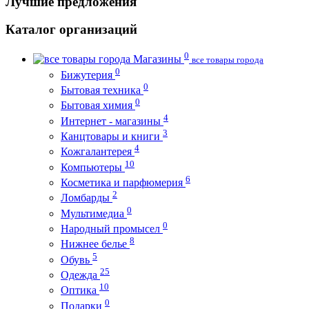
Лучшие предложения
Каталог организаций
0
Магазины
все товары города
0
Бижутерия
0
Бытовая техника
0
Бытовая химия
4
Интернет - магазины
3
Канцтовары и книги
4
Кожгалантерея
10
Компьютеры
6
Косметика и парфюмерия
2
Ломбарды
0
Мультимедиа
0
Народный промысел
8
Нижнее белье
5
Обувь
25
Одежда
10
Оптика
0
Подарки