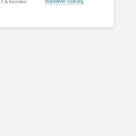
blackdiver-club.org
п.3 (в бассейне