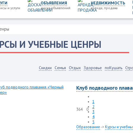
УГИ
ОБЪЯВЛЕНИЯ
НЕДВИЖИМОСТЬ
исы и услуги
доска объявлений
аренда, продажа
ценры
РСЫ И УЧЕБНЫЕ ЦЕНРЫ
Скидки
Семья
Отдых
Здоровье
поКушать
Стр
Клуб подводного плав
1
2
364
0
3
4
5
Образование
->
Курсы и учебны