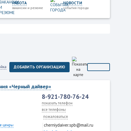
РАБОТА
НОВОСТИ
вакансии и резюме
события города
ойка
ДОБАВИТЬ ОРГАНИЗАЦИЮ
ания «Черный дайвер»
8-921-780-76-24
показать телефон
все телефоны
пожаловаться
cherniydaiver.spb@mail.ru
е ценры