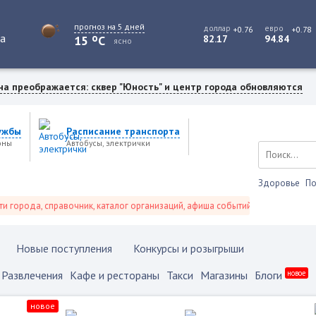
прогноз на 5 дней
доллар
евро
+0.76
+0.78
o
та
15
C
82.17
94.84
ясно
на преображается: сквер "Юность" и центр города обновляются
ужбы
Расписание транспорта
оны
Автобусы, электрички
Здоровье
По
рода, справочник, каталог организаций, афиша событий и не только это.
Новые поступления
Конкурсы и розыгрыши
Развлечения
Кафе и рестораны
Такси
Магазины
Блоги
новое
новое