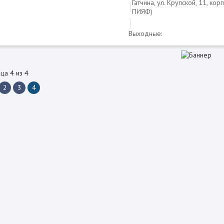
Гатчина, ул. Крупской, 11, кор
ПИЯФ)
Выходные:
ца 4 из 4
2
3
4