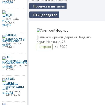
Продукты питания
Птицеводство
АВТО
авто-мото
услуги
БАНКИ,
Гатчинский район, деревня Педлино
БАНКОМАТЫ
Карла Маркса, д. 28
банковские
до 20:00
открыто
услуги
ГОС.
УЧРЕЖДЕНИЯ
Государственные
Загружаем карту
службы
КАФЕ,
БАРЫ,
РЕСТОРАНЫ
заведения
для отдыха