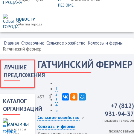
НОВОСТИ
события города
Главная
Справочник
Сельское хозяйство
Колхозы и фермы
Гатчинский фермер
ГАТЧИНСКИЙ ФЕРМЕР
ЛУЧШИЕ
ПРЕДЛОЖЕНИЯ
1
2
437
0
3
КАТАЛОГ
+7 (812)
4
ОРГАНИЗАЦИЙ
5
931-94-37
Сельское хозяйство
->
показать телефон
МАГАЗИНЫ
Колхозы и фермы
все товары
пожаловаться
Дополнительные разделы:
города