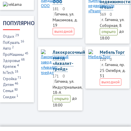
ООО
недвижимости
«Реал»
181
0
Гатчина, ул.
369
0
г. Гатчина, ул.
Максимова, д.
ПОПУЛЯРНО
19
Соборная, 8
выходной
до
открыто
29
Отдых
18:00
16
ПоКушать
2
Авто
Лакокрасочный
МебельТорг
45
ПроМашины
завод
120
0
68
Здоровье
«Аквалит-
г. Гатчина, пр.
4
Крепеж
трейд»
25 Октября, д.
18
hiTech
31
171
0
71
Стройка
Гатчина, ул.
выходной
46
Детям
Индустриальная,
80
Семья
18-А
1
Скидки
до
открыто
18:00