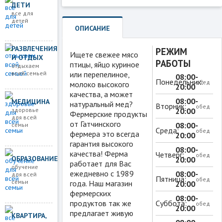
ДЕТИ
все для
детей
ОПИСАНИЕ
РАЗВЛЕЧЕНИЯ
РЕЖИМ
Ищете свежее мясо
И ОТДЫХ
РАБОТЫ
птицы, яйцо куриное
отдыхаем
всей семьей
или перепелиное,
08:00-
Понедельник:
обед
молоко высокого
20:00
качества, а может
08:00-
МЕДИЦИНА
натуральный мед?
Вторник:
обед
здоровье
20:00
Фермерские продукты
для всей
от Гатчинского
08:00-
семьи
Среда:
обед
фермера это всегда
20:00
гарантия высокого
08:00-
качества! Ферма
Четверг:
обед
ОБРАЗОВАНИЕ
20:00
работает для Вас
обучение
ежедневно с 1989
08:00-
для всей
Пятница:
обед
семьи
года. Наш магазин
20:00
фермерских
08:00-
продуктов так же
Суббота:
обед
20:00
предлагает живую
КВАРТИРА,