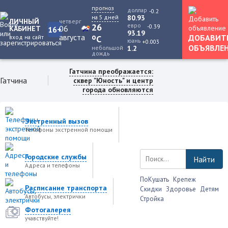
прогноз
доллар
-0.2
на 5 дней
80.93
ЛИЧНЫЙ
четверг
26
евро
-0.39
06
КАБИНЕТ
16+
93.19
августа
o
ДОБАВИТ
вход на сайт
C
юань
+0.003
ОБЪЯВЛЕ
небольшой
1.2
дождь
Гатчина преображается:
Гатчина
сквер "Юность" и центр
города обновляются
Экстренный вызов
Телефоны экстренной помощи
Городские службы
Найти
Адреса и телефоны
ПоКушать
Крепеж
Расписание транспорта
Скидки
Здоровье
Детям
Автобусы, электрички
Стройка
Фотогалерея
учавствуйте!