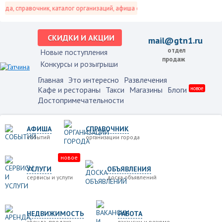
а, справочник, каталог организаций, афиша событий и не только это.
СКИДКИ И АКЦИИ
mail@gtn1.ru
отдел
Новые поступления
продаж
Конкурсы и розыгрыши
Главная
Это интересно
Развлечения
Кафе и рестораны
Такси
Магазины
Блоги
новое
Достопримечательности
АФИША
СПРАВОЧНИК
событий
организации города
новое
УСЛУГИ
ОБЪЯВЛЕНИЯ
сервисы и услуги
доска объявлений
НЕДВИЖИМОСТЬ
РАБОТА
аренда, продажа
вакансии и резюме