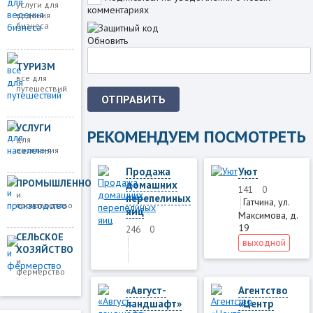
услуги для
комментариях
ведения
бизнеса
Обновить
ТУРИЗМ
все для
путешествий
ОТПРАВИТЬ
УСЛУГИ
РЕКОМЕНДУЕМ ПОСМОТРЕТЬ
для
населения
Продажа
Уют
ПРОМЫШЛЕННОСТЬ
домашних
141
0
и
перепелиных
Гатчина, ул.
производство
яиц
Максимова, д.
19
246
0
СЕЛЬСКОЕ
выходной
ХОЗЯЙСТВО
и
фермерство
«Август-
Агентство
ландшафт»
«Центр