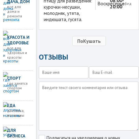
08:00-
птицу для разведения:
ДАЧА, ДОМ
Воскресенье:
обед
20:00
курочки-несушки,
все для
дома и
молодняк, утята,
ремонта
индюшата, гусята.
КРАСОТА И
ПоКушать
ЗДОРОВЬЕ
все для
здоровья и
ОТЗЫВЫ
красоты
СПОРТ
где занятся
спортом
ЕДА
доставка,
магазины
ДЛЯ
БИЗНЕСА
Подписаться на уведомления о новых