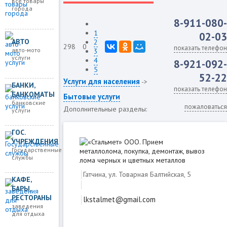
все товары
города
8-911-080-
1
02-03
АВТО
2
298
0
показать телефон
авто-мото
3
услуги
4
8-921-092-
5
52-22
Услуги для населения
->
БАНКИ,
показать телефон
БАНКОМАТЫ
Бытовые услуги
банковские
пожаловаться
Дополнительные разделы:
услуги
ГОС.
УЧРЕЖДЕНИЯ
Государственные
службы
Гатчина, ул. Товарная Балтийская, 5
КАФЕ,
БАРЫ,
РЕСТОРАНЫ
lkstalmet@gmail.com
заведения
для отдыха
Загружаем карту