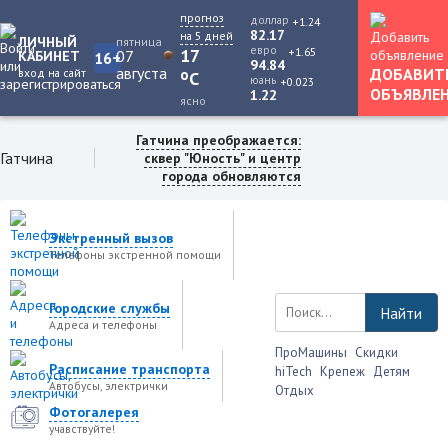
прогноз
доллар
+1.24
82.17
на 5 дней
ЛИЧНЫЙ
пятница
евро
+1.65
17
07
КАБИНЕТ
16+
94.84
августа
ДОБАВИТ
вход на сайт
o
C
юань
+0.023
ОБЪЯВЛЕ
1.22
ясно
Гатчина преображается:
Гатчина
сквер "Юность" и центр
города обновляются
Экстренный вызов
Телефоны экстренной помощи
Городские службы
Найти
Адреса и телефоны
ПроМашины
Скидки
Расписание транспорта
hiTech
Крепеж
Детям
Автобусы, электрички
Отдых
Фотогалерея
учавствуйте!