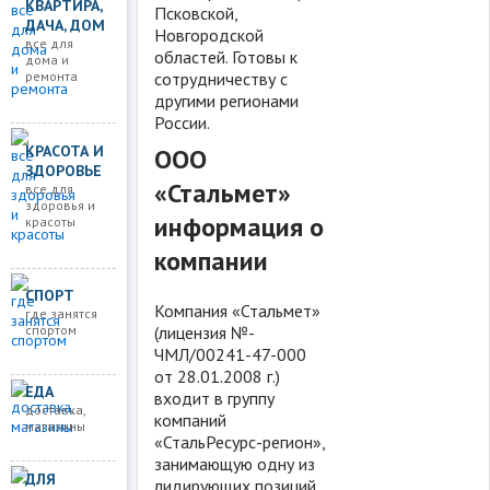
КВАРТИРА,
Псковской,
ДАЧА, ДОМ
Новгородской
все для
областей. Готовы к
дома и
сотрудничеству с
ремонта
другими регионами
России.
КРАСОТА И
ООО
ЗДОРОВЬЕ
«Стальмет»
все для
здоровья и
информация о
красоты
компании
СПОРТ
Компания «Стальмет»
где занятся
спортом
(лицензия №-
ЧМЛ/00241-47-000
от 28.01.2008 г.)
ЕДА
входит в группу
доставка,
компаний
магазины
«СтальРесурс-регион»,
занимающую одну из
ДЛЯ
лидирующих позиций