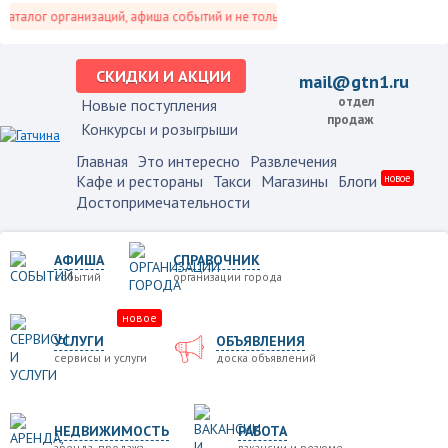
алог организаций, афиша событий и не только это.
СКИДКИ И АКЦИИ
mail@gtn1.ru
отдел
Новые поступления
продаж
Конкурсы и розыгрыши
Главная
Это интересно
Развлечения
Кафе и рестораны
Такси
Магазины
Блоги
новое
Достопримечательности
АФИША
СПРАВОЧНИК
событий
организации города
новое
УСЛУГИ
ОБЪЯВЛЕНИЯ
сервисы и услуги
доска объявлений
НЕДВИЖИМОСТЬ
РАБОТА
аренда, продажа
вакансии и резюме