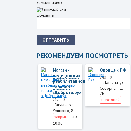
комментариях
Обновить
ОТПРАВИТЬ
РЕКОМЕНДУЕМ ПОСМОТРЕТЬ
Магазин
Оконщик РФ
медицинских
140
0
реабилитационных
г. Гатчина, ул.
товаров
Соборная, д.
«Доброта.ру»
7Б
выходной
217
0
Гатчина, ул.
Урицкого, 8
до
закрыто
10:00