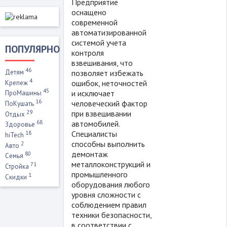
Предприятие
оснащено
современной
автоматизированной
системой учета
ПОПУЛЯРНО
контроля
взвешивания, что
46
позволяет избежать
Детям
4
ошибок, неточностей
Крепеж
45
и исключает
ПроМашины
16
человеческий фактор
ПоКушать
29
при взвешивании
Отдых
автомобилей.
68
Здоровье
Специалисты
18
hiTech
способны выполнить
2
Авто
демонтаж
80
Семья
металлоконструкций и
71
Стройка
промышленного
1
Скидки
оборудования любого
уровня сложности с
соблюдением правил
техники безопасности,
в соответствии с