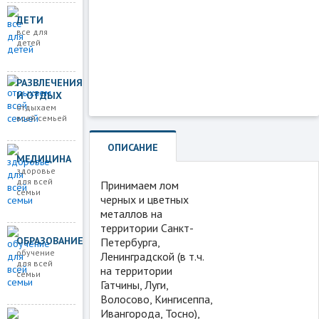
ДЕТИ
все для
детей
РАЗВЛЕЧЕНИЯ
И ОТДЫХ
отдыхаем
всей семьей
ОПИСАНИЕ
МЕДИЦИНА
здоровье
для всей
Принимаем лом
семьи
черных и цветных
металлов на
территории Санкт-
ОБРАЗОВАНИЕ
Петербурга,
обучение
Ленинградской (в т.ч.
для всей
на территории
семьи
Гатчины, Луги,
Волосово, Кингисеппа,
Ивангорода, Тосно),