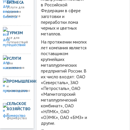
БИЗНЕСА
в Российской
услуги для
Федерации в сфере
ведения
заготовки и
бизнеса
переработки лома
черных и цветных
ТУРИЗМ
металлов.
все для
На протяжении многих
путешествий
лет компания является
поставщиком
УСЛУГИ
крупнейших
для
металлургических
населения
предприятий России. В
их число входят: ОАО
ПРОМЫШЛЕННОСТЬ
«Северсталь», ЗАО
и
«Петросталь», ОАО
производство
«Магнитогорский
металлургический
СЕЛЬСКОЕ
комбинат», ОАО
ХОЗЯЙСТВО
«НЛМК», ОАО
и
«ОЭМК», ОАО «БМЗ» и
фермерство
другие.