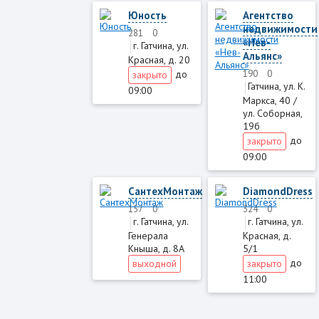
Юность
Агентство
недвижимости
281
0
«Нев-
г. Гатчина, ул.
Альянс»
Красная, д. 20
до
190
0
закрыто
Гатчина, ул. К.
09:00
Маркса, 40 /
ул. Соборная,
19б
до
закрыто
09:00
СантехМонтаж
DiamondDress
157
0
324
0
г. Гатчина, ул.
г. Гатчина, ул.
Генерала
Красная, д.
Кныша, д. 8А
5/1
до
выходной
закрыто
11:00