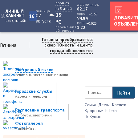
прогноз
доллар
+1.24
на 5 дней
82.17
ЛИЧНЫЙ
пятница
19
евро
+1.65
07
КАБИНЕТ
16+
ДОБАВИТ
94.84
августа
o
вход на сайт
C
юань
ОБЪЯВЛЕ
+0.023
переменная
1.22
облачность
Гатчина преображается:
Гатчина
сквер "Юность" и центр
города обновляются
Экстренный вызов
Телефоны экстренной помощи
Городские службы
Найти
Адреса и телефоны
Семья
Детям
Крепеж
Расписание транспорта
Здоровье
hiTech
Автобусы, электрички
ПоКушать
Фотогалерея
учавствуйте!