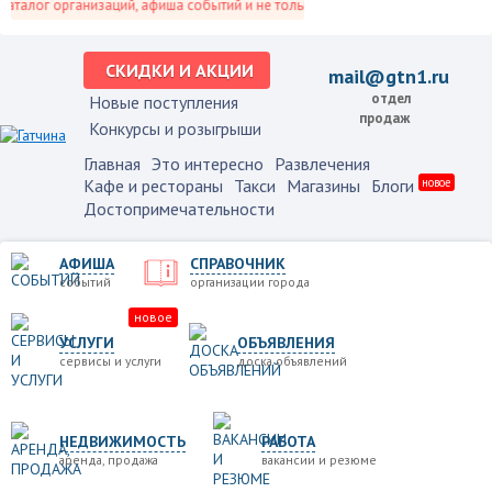
лог организаций, афиша событий и не только это.
СКИДКИ И АКЦИИ
mail@gtn1.ru
отдел
Новые поступления
продаж
Конкурсы и розыгрыши
Главная
Это интересно
Развлечения
Кафе и рестораны
Такси
Магазины
Блоги
новое
Достопримечательности
АФИША
СПРАВОЧНИК
событий
организации города
новое
УСЛУГИ
ОБЪЯВЛЕНИЯ
сервисы и услуги
доска объявлений
НЕДВИЖИМОСТЬ
РАБОТА
аренда, продажа
вакансии и резюме