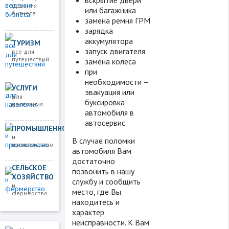
ведения
или багажника
бизнеса
замена ремня ГРМ
зарядка
аккумулятора
ТУРИЗМ
запуск двигателя
все для
путешествий
замена колеса
при
необходимости –
УСЛУГИ
эвакуация или
для
буксировка
населения
автомобиля в
автосервис
ПРОМЫШЛЕННОСТЬ
и
В случае поломки
производство
автомобиля Вам
достаточно
СЕЛЬСКОЕ
позвонить в нашу
ХОЗЯЙСТВО
службу и сообщить
и
место, где Вы
фермерство
находитесь и
характер
неисправности. К Вам