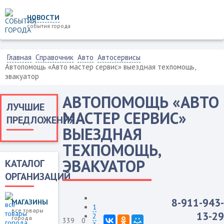
НОВОСТИ
события города
Главная
Справочник
Авто
Автосервисы
Автопомощь «Авто мастер сервис» выездная техпомощь,
эвакуатор
АВТОПОМОЩЬ «АВТО
ЛУЧШИЕ
МАСТЕР СЕРВИС»
ПРЕДЛОЖЕНИЯ
ВЫЕЗДНАЯ
ТЕХПОМОЩЬ,
ЭВАКУАТОР
КАТАЛОГ
ОРГАНИЗАЦИЙ
8-911-943-
МАГАЗИНЫ
1
все товары
13-29
2
города
339
0