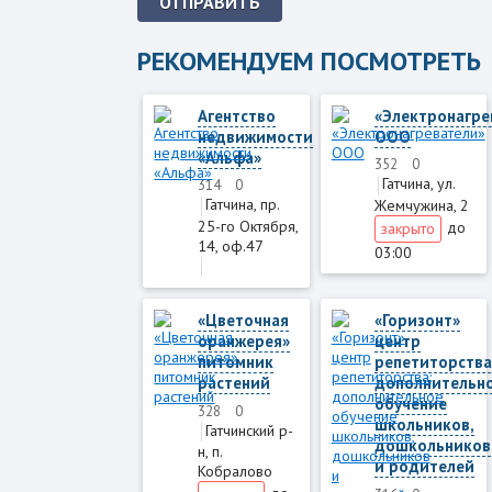
ОТПРАВИТЬ
РЕКОМЕНДУЕМ ПОСМОТРЕТЬ
Агентство
«Электронагре
недвижимости
ООО
«Альфа»
352
0
Гатчина, ул.
314
0
Гатчина, пр.
Жемчужина, 2
25-го Октября,
до
закрыто
14, оф.47
03:00
«Цветочная
«Горизонт»
оранжерея»
центр
питомник
репетиторства
растений
дополнительн
обучение
328
0
школьников,
Гатчинский р-
дошкольников
н, п.
и родителей
Кобралово