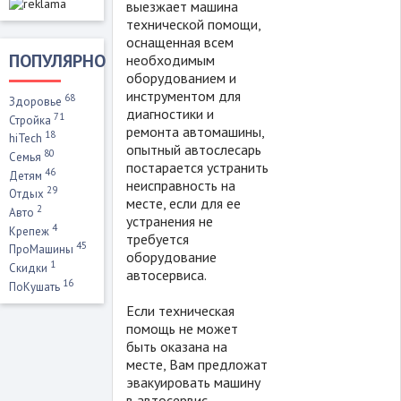
выезжает машина
технической помощи,
оснащенная всем
ПОПУЛЯРНО
необходимым
оборудованием и
инструментом для
68
Здоровье
диагностики и
71
Стройка
ремонта автомашины,
18
hiTech
опытный автослесарь
80
Семья
постарается устранить
46
Детям
неисправность на
29
Отдых
месте, если для ее
2
Авто
устранения не
4
Крепеж
требуется
45
ПроМашины
оборудование
1
Скидки
автосервиса.
16
ПоКушать
Если техническая
помощь не может
быть оказана на
месте, Вам предложат
эвакуировать машину
в автосервис.