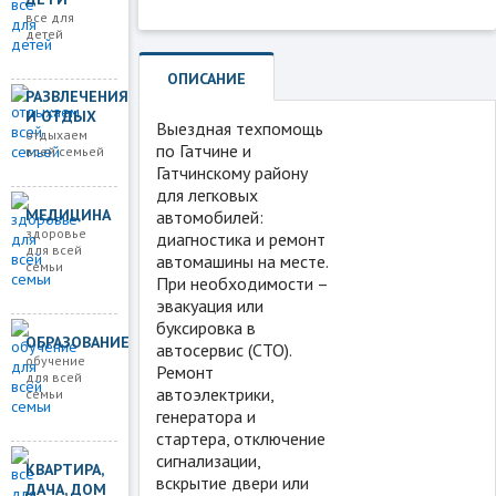
все для
детей
ОПИСАНИЕ
РАЗВЛЕЧЕНИЯ
И ОТДЫХ
Выездная техпомощь
отдыхаем
по Гатчине и
всей семьей
Гатчинскому району
для легковых
МЕДИЦИНА
автомобилей:
здоровье
диагностика и ремонт
для всей
автомашины на месте.
семьи
При необходимости –
эвакуация или
буксировка в
ОБРАЗОВАНИЕ
автосервис (СТО).
обучение
Ремонт
для всей
автоэлектрики,
семьи
генератора и
стартера, отключение
сигнализации,
КВАРТИРА,
вскрытие двери или
ДАЧА, ДОМ