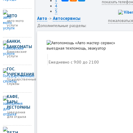
3
показать телефон
4
5
Viber
АВТО
Авто
Автосервисы
->
пожаловаться
авто-мото
услуги
Дополнительные разделы:
БАНКИ,
БАНКОМАТЫ
банковские
услуги
Ежедневно с 9:00 до 21:00
ГОС.
УЧРЕЖДЕНИЯ
Государственные
службы
Загружаем карту
КАФЕ,
БАРЫ,
РЕСТОРАНЫ
заведения
для отдыха
ДЕТИ