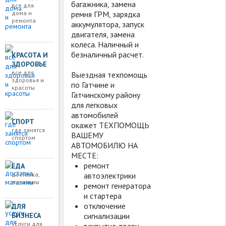
багажника, замена
все для
ремня ГРМ, зарядка
дома и
ремонта
аккумулятора, запуск
двигателя, замена
колеса. Наличный и
безналичный расчет.
КРАСОТА И
ЗДОРОВЬЕ
все для
Выездная техпомощь
здоровья и
по Гатчине и
красоты
Гатчинскому району
для легковых
автомобилей
СПОРТ
окажет ТЕХПОМОЩЬ
где занятся
ВАШЕМУ
спортом
АВТОМОБИЛЮ НА
МЕСТЕ:
ремонт
ЕДА
доставка,
автоэлектрики
магазины
ремонт генератора
и стартера
отключение
ДЛЯ
сигнализации
БИЗНЕСА
услуги для
вскрытие двери