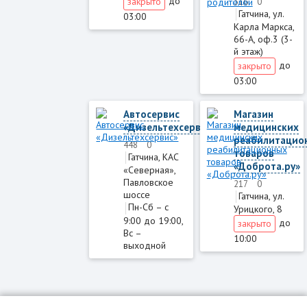
до
закрыто
316
0
Гатчина, ул.
03:00
Карла Маркса,
66-А, оф.3 (3-
й этаж)
до
закрыто
03:00
Автосервис
Магазин
«Дизельтехсервис»
медицинских
реабилитацио
448
0
товаров
Гатчина, КАС
«Доброта.ру»
«Северная»,
Павловское
217
0
шоссе
Гатчина, ул.
Пн-Сб – с
Урицкого, 8
9:00 до 19:00,
до
закрыто
Вс –
10:00
выхoдной