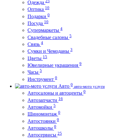
25
Одежда
10
Оптика
0
Подарки
10
Посуда
4
Супермаркеты
5
Свадебные салоны
4
Связь
3
Сумки и Чемоданы
15
Цветы
9
Ювелирные украшения
5
Часы
0
Инструмент
0
Авто
авто-мото услуги
0
Автосалоны и автоценты
16
Автозапчасти
5
Автомойки
0
Шиномонтаж
0
Автостоянки
0
Автошколы
25
Автосервисы