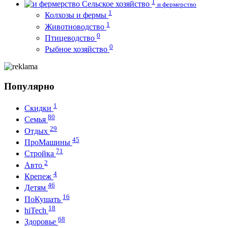
1
Сельское хозяйство
и фермерство
1
Колхозы и фермы
1
Животноводство
0
Птицеводство
0
Рыбное хозяйство
Популярно
1
Скидки
80
Семья
29
Отдых
45
ПроМашины
71
Стройка
2
Авто
4
Крепеж
46
Детям
16
ПоКушать
18
hiTech
68
Здоровье