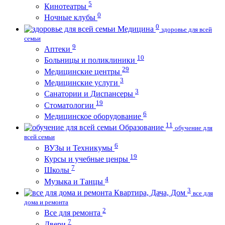
5
Кинотеатры
0
Ночные клубы
0
Медицина
здоровье для всей
семьи
9
Аптеки
10
Больницы и поликлиники
29
Медицинские центры
3
Медицинские услуги
3
Санатории и Диспансеры
19
Стоматологии
6
Медицинское оборудование
11
Образование
обучение для
всей семьи
6
ВУЗы и Техникумы
19
Курсы и учебные ценры
7
Школы
4
Музыка и Танцы
3
Квартира, Дача, Дом
все для
дома и ремонта
2
Все для ремонта
7
Двери