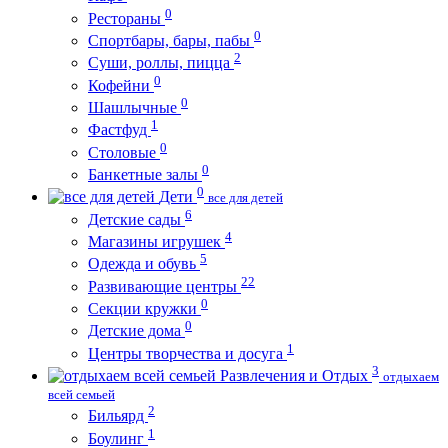
0
Рестораны
0
Спортбары, бары, пабы
2
Суши, роллы, пицца
0
Кофейни
0
Шашлычные
1
Фастфуд
0
Столовые
0
Банкетные залы
0
Дети
все для детей
6
Детские сады
4
Магазины игрушек
5
Одежда и обувь
22
Развивающие центры
0
Секции кружки
0
Детские дома
1
Центры творчества и досуга
3
Развлечения и Отдых
отдыхаем
всей семьей
2
Бильярд
1
Боулинг