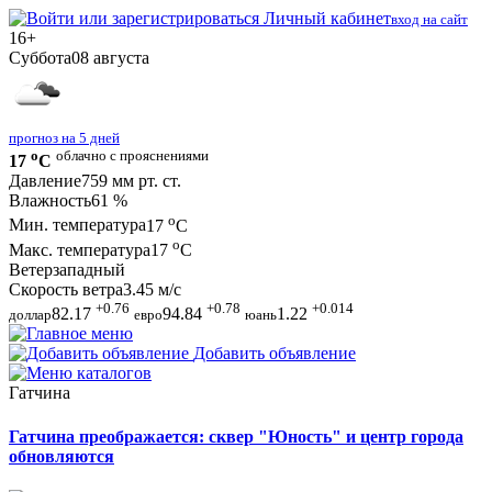
Личный кабинет
вход на сайт
16+
Суббота
08 августа
прогноз на 5 дней
o
облачно с прояснениями
17
C
Давление
759 мм рт. ст.
Влажность
61 %
o
Мин. температура
17
C
o
Макс. температура
17
C
Ветер
западный
Скорость ветра
3.45 м/с
+0.76
+0.78
+0.014
82.17
94.84
1.22
доллар
евро
юань
Добавить объявление
Гатчина
Гатчина преображается: сквер "Юность" и центр города
обновляются