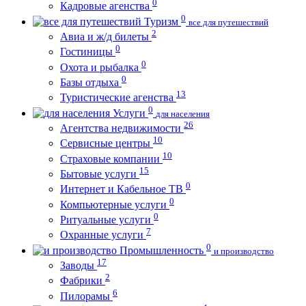
0
Кадровые агенства
0
Туризм
все для путешествий
2
Авиа и ж/д билеты
0
Гостиницы
0
Охота и рыбалка
0
Базы отдыха
13
Туристические агенства
0
Услуги
для населения
26
Агентства недвижимости
10
Сервисные центры
10
Страховые компании
15
Бытовые услуги
0
Интернет и Кабельное ТВ
0
Компьютерные услуги
0
Ритуальные услуги
7
Охранные услуги
0
Промышленность
и производство
17
Заводы
2
Фабрики
6
Пилорамы