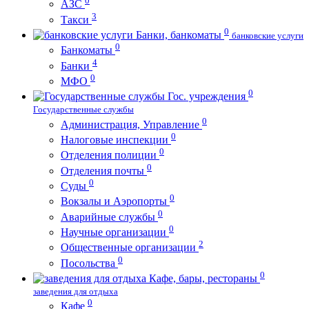
0
АЗС
3
Такси
0
Банки, банкоматы
банковские услуги
0
Банкоматы
4
Банки
0
МФО
0
Гос. учреждения
Государственные службы
0
Администрация, Управление
0
Налоговые инспекции
0
Отделения полиции
0
Отделения почты
0
Суды
0
Вокзалы и Аэропорты
0
Аварийные службы
0
Научные организации
2
Общественные организации
0
Посольства
0
Кафе, бары, рестораны
заведения для отдыха
0
Кафе