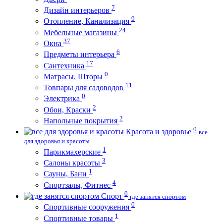
7
Дизайн интерьеров
9
Отопление, Канализация
24
Мебельные магазины
37
Окна
6
Предметы интерьера
17
Сантехника
0
Матрасы, Шторы
11
Товпары для садоводов
0
Электрика
2
Обои, Краски
2
Напольные покрытия
0
Красота и здоровье
все
для здоровья и красоты
1
Парикмахерские
3
Салоны красоты
1
Сауны, Бани
4
Спортзалы, Фитнес
0
Спорт
где занятся спортом
0
Спортивные сооружения
1
Спортивные товары