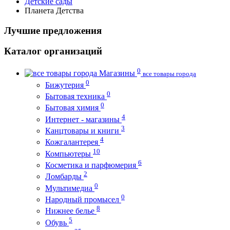
Детские сады
Планета Детства
Лучшие предложения
Каталог организаций
0
Магазины
все товары города
0
Бижутерия
0
Бытовая техника
0
Бытовая химия
4
Интернет - магазины
3
Канцтовары и книги
4
Кожгалантерея
10
Компьютеры
6
Косметика и парфюмерия
2
Ломбарды
0
Мультимедиа
0
Народный промысел
8
Нижнее белье
5
Обувь