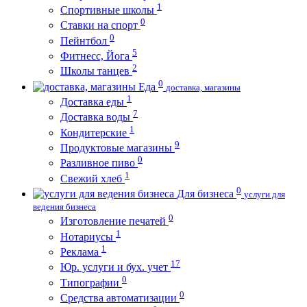
1
Спортивные школы
0
Ставки на спорт
0
Пейнтбол
5
Фитнесс, Йога
2
Школы танцев
0
Еда
доставка, магазины
1
Доставка еды
7
Доставка воды
1
Кондитерские
9
Продуктовые магазины
0
Разливное пиво
1
Свежий хлеб
0
Для бизнеса
услуги для
ведения бизнеса
0
Изготовление печатей
1
Нотариусы
1
Реклама
17
Юр. услуги и бух. учет
0
Типографии
0
Средства автоматизации