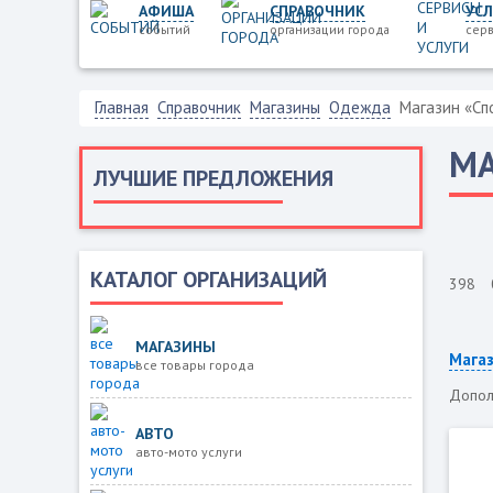
АФИША
СПРАВОЧНИК
УСЛ
событий
организации города
серв
Главная
Справочник
Магазины
Одежда
Магазин «Сп
МА
ЛУЧШИЕ ПРЕДЛОЖЕНИЯ
КАТАЛОГ ОРГАНИЗАЦИЙ
398
МАГАЗИНЫ
Мага
все товары города
Допол
АВТО
авто-мото услуги