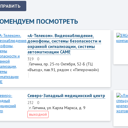
ТПРАВИТЬ
КОМЕНДУЕМ ПОСМОТРЕТЬ
«А-Телеком». Видеонаблюдение,
домофоны, системы безопасности и
охранной сигнализации, системы
автоматизации CAME
319
0
Гатчина, пр. 25-го Октября, 52-Б (ТЦ
«Въезд», пав.91, рядом с «Пятeрочкой»)
Северо-Западный медицинский центр
232
0
г. Гатчина, ул. Карла Маркса, д. 9
выходной