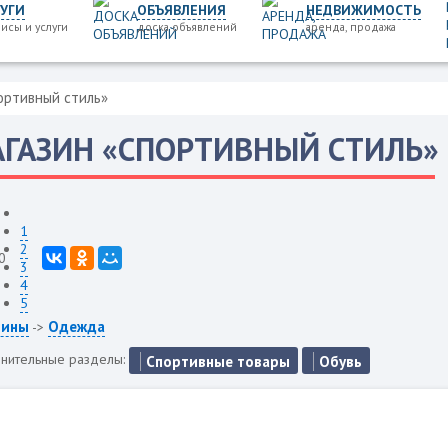
УГИ
ОБЪЯВЛЕНИЯ
НЕДВИЖИМОСТЬ
исы и услуги
доска объявлений
аренда, продажа
ортивный стиль»
ГАЗИН «СПОРТИВНЫЙ СТИЛЬ»
1
2
0
3
4
5
зины
Одежда
->
нительные разделы:
Спортивные товары
Обувь