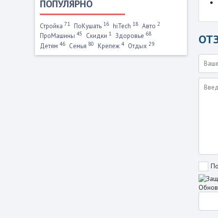
ПОПУЛЯРНО
71
16
18
2
Стройка
ПоКушать
hiTech
Авто
45
1
68
ОТ
ПроМашины
Скидки
Здоровье
46
80
4
29
Детям
Семья
Крепеж
Отдых
По
Обнов