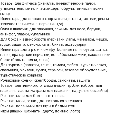
Товары для фитнеса (скакалки, гимнастические палки,
утяжелители, гантели, эспандеры, обручи, гимнастические
мячи)
Инвентарь для силового спорта (гири, штанги, гантели, ремни
тяжелоатлетические, перчатки т/а)
Очки и шапочки для плавания, зажимы для носа, беруши,
антифог, плавки, купальники
Для бокса и единоборств (перчатки, лапы, макивары, мешки,
груши, защита, кимоно, капы, бинты, аксессуары)
Инвентарь для игр с мячом (футбольные мячи, бутсы, щитки,
гетры, вратарские перчатки, волейбольные мячи, наколенники,
баскетбольные мячи, сетки)
Для туризма (палатки, тенты, гамаки, мебель туристическая,
спальники, рюкзаки, сумки, термосы, газовое оборудование,
туристические коврики)
Роликовые коньки, скейтборды, самокаты, защита
Товары для пляжного отдыха (маски, трубки, наборы для
плавания, ласты, матрасы для плавания, надувные бассейны)
Ракетки, мячи для большого тенниса
Ракетки, мячи, сетки для настольного тенниса
Ракетки, воланчики для игры в бадминтон
Игры (шашки, шахматы, дартс, домино, лото)