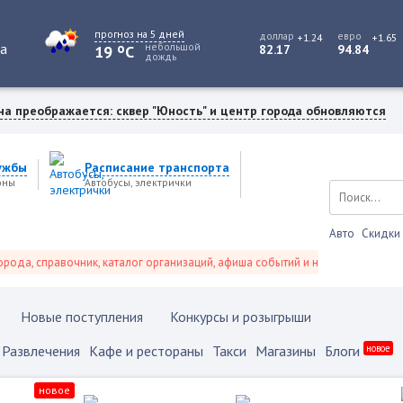
прогноз на 5 дней
доллар
евро
+1.24
+1.65
o
та
небольшой
19
C
82.17
94.84
дождь
на преображается: сквер "Юность" и центр города обновляются
ужбы
Расписание транспорта
оны
Автобусы, электрички
Авто
Скидки
справочник, каталог организаций, афиша событий и не только это.
Новые поступления
Конкурсы и розыгрыши
Развлечения
Кафе и рестораны
Такси
Магазины
Блоги
новое
новое