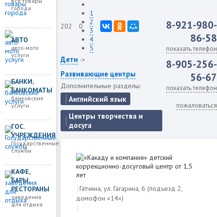
все товары
города
1
2
8-921-980-
202
0
3
86-58
4
АВТО
5
авто-мото
показать телефон
услуги
Дети
->
8-905-256-
Развивающие центры
56-67
БАНКИ,
Дополнительные разделы:
показать телефон
БАНКОМАТЫ
банковские
Английский язык
пожаловаться
услуги
Центры творчества и
досуга
ГОС.
УЧРЕЖДЕНИЯ
Государственные
службы
КАФЕ,
БАРЫ,
Гатчина, ул. Гагарина, 6 (пoдъезд 2,
РЕСТОРАНЫ
заведения
дoмофон «14»)
для отдыха