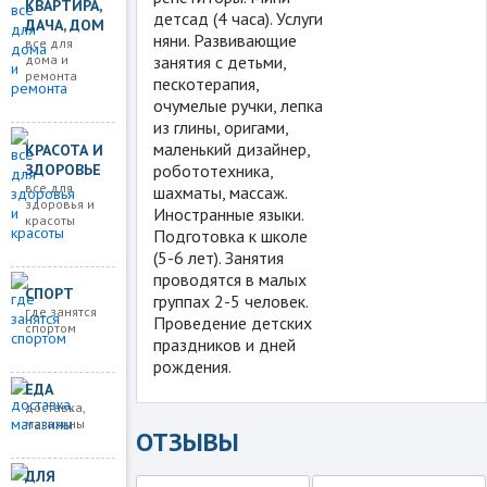
КВАРТИРА,
детсад (4 часа). Услуги
ДАЧА, ДОМ
няни. Развивающие
все для
дома и
занятия с детьми,
ремонта
пескотерапия,
очумелые ручки, лепка
из глины, оригами,
маленький дизайнер,
КРАСОТА И
ЗДОРОВЬЕ
робототехника,
все для
шахматы, массаж.
здоровья и
Иностранные языки.
красоты
Подготовка к школе
(5-6 лет). Занятия
проводятся в малых
СПОРТ
группах 2-5 человек.
где занятся
Проведение детских
спортом
праздников и дней
рождения.
ЕДА
доставка,
магазины
ОТЗЫВЫ
ДЛЯ