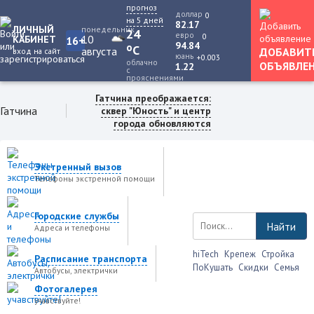
прогноз
доллар
0
на 5 дней
82.17
ЛИЧНЫЙ
понедельник
24
евро
0
10
КАБИНЕТ
16+
94.84
o
C
августа
ДОБАВИТ
вход на сайт
юань
+0.003
облачно
ОБЪЯВЛЕ
1.22
с
прояснениями
Гатчина преображается:
Гатчина
сквер "Юность" и центр
города обновляются
Экстренный вызов
Телефоны экстренной помощи
Городские службы
Найти
Адреса и телефоны
hiTech
Крепеж
Стройка
Расписание транспорта
ПоКушать
Скидки
Семья
Автобусы, электрички
Фотогалерея
учавствуйте!