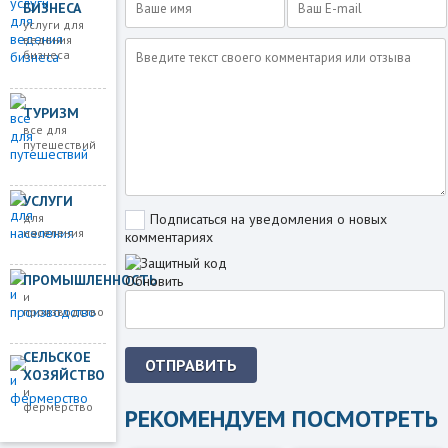
БИЗНЕСА
услуги для
ведения
бизнеса
ТУРИЗМ
все для
путешествий
УСЛУГИ
для
Подписаться на уведомления о новых
населения
комментариях
ПРОМЫШЛЕННОСТЬ
Обновить
и
производство
СЕЛЬСКОЕ
ОТПРАВИТЬ
ХОЗЯЙСТВО
и
фермерство
РЕКОМЕНДУЕМ ПОСМОТРЕТЬ