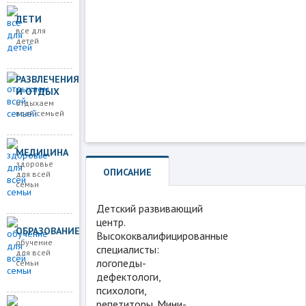
ДЕТИ
Загружаем карту
все для
детей
РАЗВЛЕЧЕНИЯ
И ОТДЫХ
отдыхаем
всей семьей
МЕДИЦИНА
здоровье
ОПИСАНИЕ
для всей
семьи
Детский развивающий
центр.
ОБРАЗОВАНИЕ
Высококвалифицированные
обучение
специалисты:
для всей
логопеды-
семьи
дефектологи,
психологи,
репетиторы. Мини-