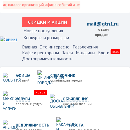
, каталог организаций, афиша событий и не только это.
СКИДКИ И АКЦИИ
mail@gtn1.ru
отдел
Новые поступления
продаж
Конкурсы и розыгрыши
Главная
Это интересно
Развлечения
Кафе и рестораны
Такси
Магазины
Блоги
новое
Достопримечательности
АФИША
СПРАВОЧНИК
событий
организации города
новое
УСЛУГИ
ОБЪЯВЛЕНИЯ
сервисы и услуги
доска объявлений
НЕДВИЖИМОСТЬ
РАБОТА
аренда, продажа
вакансии и резюме