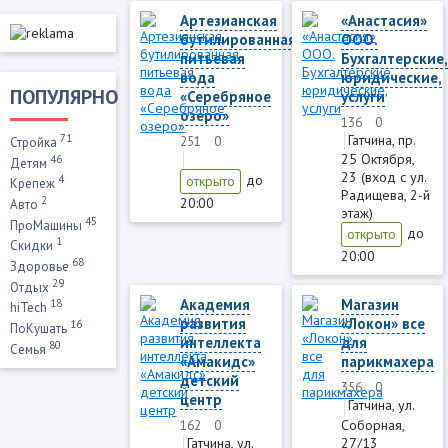
Артезианская
«Анастасия»
бутилированная
ООО.
питьевая
Бухгалтерские
вода
юридические,
ПОПУЛЯРНО
«Серебряное
услуги
озеро»
136
0
71
Гатчина, пр.
251
0
Стройка
25 Октября,
46
Детям
23 (вход с ул.
до
4
открыто
Крепеж
Радищева, 2-й
2
20:00
Авто
этаж)
45
ПроМашины
до
открыто
1
Скидки
20:00
68
Здоровье
29
Отдых
Академия
Магазин
18
hiTech
развития
«Локон» все
16
ПоКушать
интеллекта
для
80
Семья
«Амакидс»
парикмахера
детский
356
0
центр
Гатчина, ул.
Соборная,
162
0
27/13
Гатчина, ул.