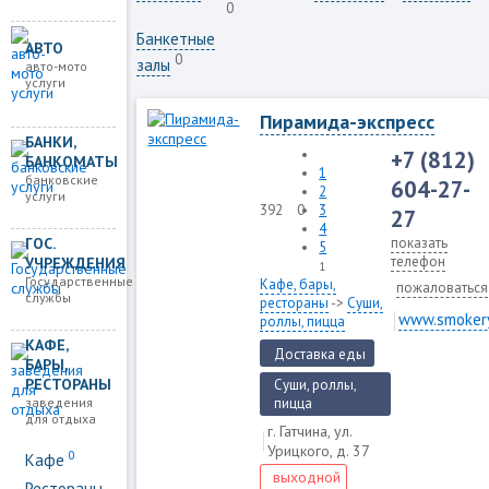
0
Банкетные
АВТО
0
залы
авто-мото
услуги
Пирамида-экспресс
БАНКИ,
+7 (812)
БАНКОМАТЫ
1
банковские
604-27-
2
услуги
392
0
3
27
4
ГОС.
показать
5
телефон
УЧРЕЖДЕНИЯ
1
Государственные
Кафе, бары,
пожаловаться
службы
рестораны
->
Суши,
www.smokery
роллы, пицца
КАФЕ,
Доставка еды
БАРЫ,
РЕСТОРАНЫ
Суши, роллы,
заведения
пицца
для отдыха
г. Гатчина, ул.
Урицкого, д. 37
0
Кафе
выходной
Рестораны