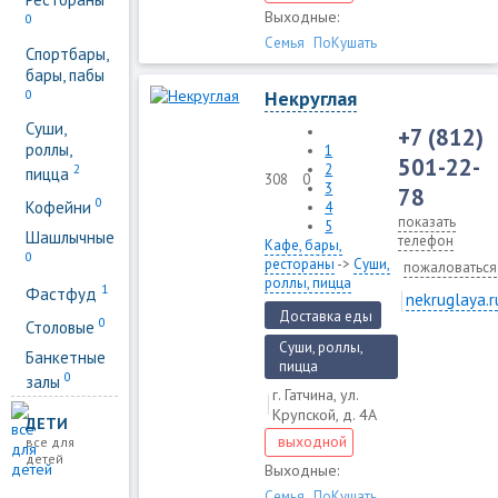
Выходные:
0
Семья
ПоКушать
Спортбары,
бары, пабы
0
Некруглая
Суши,
+7 (812)
роллы,
1
501-22-
2
2
пицца
308
0
3
78
0
Кофейни
4
показать
5
Шашлычные
телефон
Кафе, бары,
0
рестораны
->
Суши,
пожаловаться
роллы, пицца
1
Фастфуд
nekruglaya.r
Доставка еды
0
Столовые
Суши, роллы,
Банкетные
пицца
0
залы
г. Гатчина, ул.
Крупской, д. 4А
ДЕТИ
выходной
все для
детей
Выходные:
Семья
ПоКушать