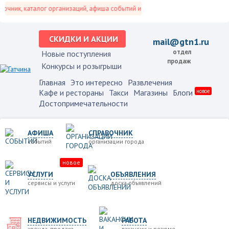
ик, каталог организаций, афиша событий и не только это.
СКИДКИ И АКЦИИ
mail@gtn1.ru
отдел
Новые поступления
продаж
Конкурсы и розыгрыши
Главная
Это интересно
Развлечения
Кафе и рестораны
Такси
Магазины
Блоги
новое
Достопримечательности
АФИША
СПРАВОЧНИК
событий
организации города
новое
УСЛУГИ
ОБЪЯВЛЕНИЯ
сервисы и услуги
доска объявлений
НЕДВИЖИМОСТЬ
РАБОТА
аренда, продажа
вакансии и резюме