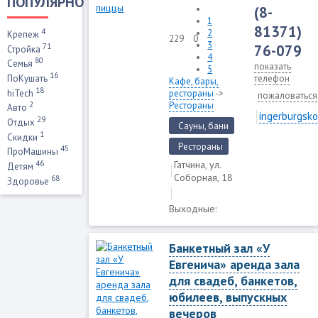
ПОПУЛЯРНО
(8-
1
81371)
4
2
Крепеж
229
0
3
71
76-079
Стройка
4
80
Семья
показать
5
16
телефон
ПоКушать
Кафе, бары,
18
hiTech
рестораны
->
пожаловаться
Рестораны
2
Авто
ingerburgsko
29
Отдых
Сауны, бани
1
Скидки
Рестораны
45
ПроМашины
46
Гатчина, ул.
Детям
Соборная, 18
68
Здоровье
Выходные:
Банкетный зал «У
Евгенича» аренда зала
для свадеб, банкетов,
юбилеев, выпускных
вечеров