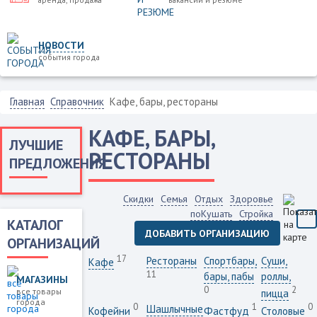
НОВОСТИ
события города
Главная
Справочник
Кафе, бары, рестораны
КАФЕ, БАРЫ,
ЛУЧШИЕ
РЕСТОРАНЫ
ПРЕДЛОЖЕНИЯ
Скидки
Семья
Отдых
Здоровье
поКушать
Стройка
КАТАЛОГ
ДОБАВИТЬ ОРГАНИЗАЦИЮ
ОРГАНИЗАЦИЙ
17
Рестораны
Спортбары,
Суши,
Кафе
11
бары, пабы
роллы,
МАГАЗИНЫ
0
2
все товары
пицца
города
0
1
0
Шашлычные
Кофейни
Фастфуд
Столовые