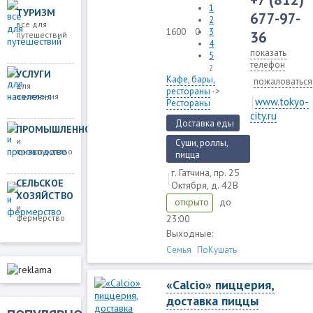
1
ТУРИЗМ
677-97-
2
все для
1600
0
3
36
путешествий
4
показать
5
телефон
2
УСЛУГИ
Кафе, бары,
пожаловаться
для
рестораны
->
населения
www.tokyo-
Рестораны
city.ru
Доставка еды
ПРОМЫШЛЕННОСТЬ
и
Суши, роллы,
производство
пицца
г. Гатчина, пр. 25
СЕЛЬСКОЕ
Октября, д. 42В
ХОЗЯЙСТВО
до
открыто
и
23:00
фермерство
Выходные:
Семья
ПоКушать
«Calcio» пиццерия,
доставка пиццы