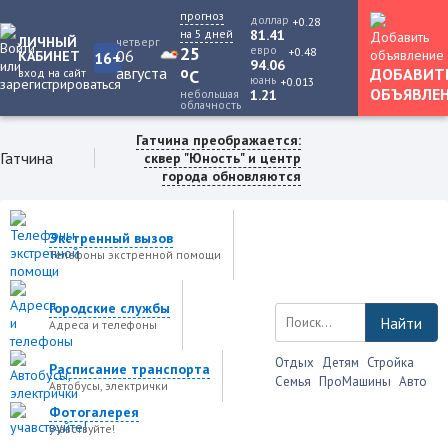
прогноз
доллар
+0.28
на 5 дней
81.41
ЛИЧНЫЙ
четверг
25
евро
+0.48
06
КАБИНЕТ
16+
94.06
августа
o
ДОБАВИТ
вход на сайт
C
юань
+0.013
ОБЪЯВЛЕ
небольшая
1.21
облачность
Гатчина преображается:
Гатчина
сквер "Юность" и центр
города обновляются
Экстренный вызов
Телефоны экстренной помощи
Городские службы
Найти
Адреса и телефоны
Отдых
Детям
Стройка
Расписание транспорта
Семья
ПроМашины
Авто
Автобусы, электрички
Фотогалерея
учавствуйте!