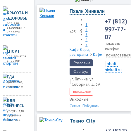
Пхали Хинкали
КРАСОТА И
ЗДОРОВЬЕ
+7 (812)
все для
1
997-77-
здоровья и
2
красоты
425
0
3
07
4
показать
5
телефон
Кафе, бары,
СПОРТ
рестораны
->
Кафе
пожаловаться
где занятся
спортом
Столовые
phali-
hinkali.ru
Фастфуд
ЕДА
г. Гатчина, ул.
доставка,
Соборная, д. 3А
магазины
выходной
Выходные:
ДЛЯ
БИЗНЕСА
Семья
ПоКушать
услуги для
ведения
Токио-City
бизнеса
+7 (812)