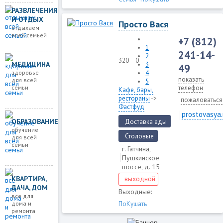
РАЗВЛЕЧЕНИЯ
И ОТДЫХ
Просто Вася
отдыхаем
всей семьей
+7 (812)
1
241-14-
2
320
0
МЕДИЦИНА
3
49
здоровье
4
показать
для всей
5
семьи
телефон
Кафе, бары,
рестораны
->
пожаловаться
Фастфуд
prostovasya.
ОБРАЗОВАНИЕ
Доставка еды
обучение
Столовые
для всей
семьи
г. Гатчина,
Пушкинское
шоссе, д. 15
выходной
КВАРТИРА,
ДАЧА, ДОМ
Выходные:
все для
ПоКушать
дома и
ремонта