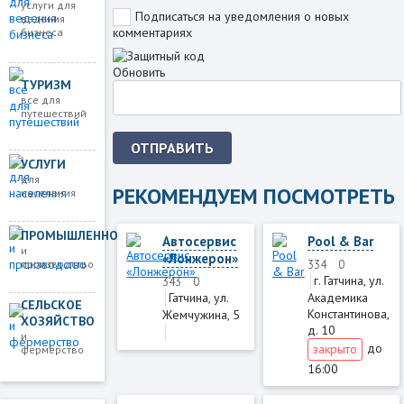
услуги для
Подписаться на уведомления о новых
ведения
комментариях
бизнеса
Обновить
ТУРИЗМ
все для
путешествий
ОТПРАВИТЬ
УСЛУГИ
для
РЕКОМЕНДУЕМ ПОСМОТРЕТЬ
населения
ПРОМЫШЛЕННОСТЬ
Автосервис
Pool & Bar
и
«Лонжерон»
производство
334
0
г. Гатчина, ул.
343
0
Гатчина, ул.
Академика
СЕЛЬСКОЕ
Константинова,
Жемчужина, 5
ХОЗЯЙСТВО
д. 10
и
до
закрыто
фермерство
16:00