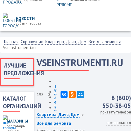
НОВОСТИ
события города
Главная
Справочник
Квартира, Дача, Дом
Все для ремонта
Vseinstrumenti.ru
VSEINSTRUMENTI.RU
ЛУЧШИЕ
ПРЕДЛОЖЕНИЯ
1
2
192
0
8 (800)
3
КАТАЛОГ
4
550-38-05
ОРГАНИЗАЦИЙ
5
показать телефон
Квартира, Дача, Дом
->
МАГАЗИНЫ
пожаловаться
Все для ремонта
все товары
Дополнительные разделы:
города