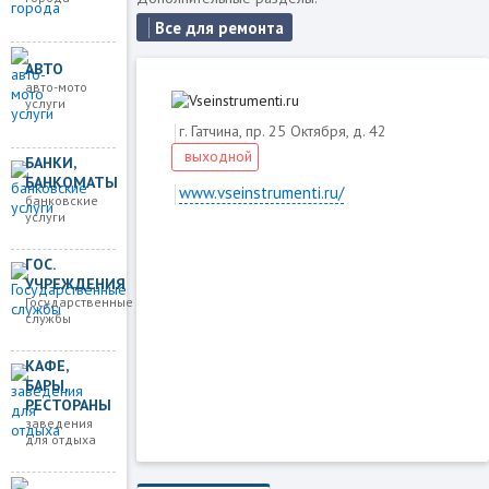
Все для ремонта
АВТО
авто-мото
услуги
г. Гатчина, пр. 25 Октября, д. 42
выходной
БАНКИ,
БАНКОМАТЫ
www.vseinstrumenti.ru/
банковские
услуги
ГОС.
Загружаем карту
УЧРЕЖДЕНИЯ
Государственные
службы
КАФЕ,
БАРЫ,
РЕСТОРАНЫ
заведения
для отдыха