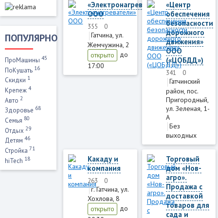
«Электронагреватели»
«Центр
ООО
обеспечения
безопасности
355
0
дорожного
Гатчина, ул.
ПОПУЛЯРНО
движения»
Жемчужина, 2
ООО
до
открыто
45
(«ЦОБДД»)
ПроМашины
17:00
16
ПоКушать
341
0
1
Скидки
Гатчинский
4
Крепеж
район, пос.
2
Пригородный,
Авто
ул. Зеленая, 1-
68
Здоровье
А
80
Семья
Без
29
Отдых
выходных
46
Детям
71
Стройка
Какаду и
Торговый
18
hiTech
компания
дом «Нов-
агро».
263
0
Продажа с
г. Гатчина, ул.
доставкой
Хохлова, 8
товаров для
до
открыто
сада и