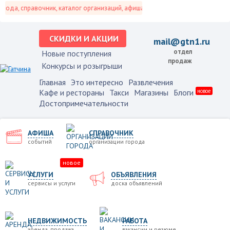
да, справочник, каталог организаций, афиша событий и не только это.
СКИДКИ И АКЦИИ
mail@gtn1.ru
отдел
Новые поступления
продаж
Конкурсы и розыгрыши
Главная
Это интересно
Развлечения
Кафе и рестораны
Такси
Магазины
Блоги
новое
Достопримечательности
АФИША
СПРАВОЧНИК
событий
организации города
новое
УСЛУГИ
ОБЪЯВЛЕНИЯ
сервисы и услуги
доска объявлений
НЕДВИЖИМОСТЬ
РАБОТА
аренда, продажа
вакансии и резюме