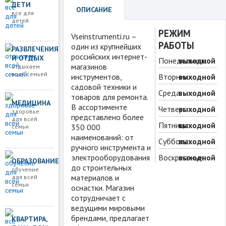
ДЕТИ
ОПИСАНИЕ
все для
детей
РЕЖИМ
Vseinstrumenti.ru –
РАБОТЫ
один из крупнейших
РАЗВЛЕЧЕНИЯ
российских интернет-
И ОТДЫХ
Понедельник:
выходной
магазинов
отдыхаем
всей семьей
инструментов,
Вторник:
выходной
садовой техники и
Среда:
выходной
товаров для ремонта.
МЕДИЦИНА
В ассортименте
Четверг:
выходной
здоровье
представлено более
для всей
Пятница:
выходной
350 000
семьи
наименований: от
Суббота:
выходной
ручного инструмента и
электрооборудования
Воскресенье:
выходной
ОБРАЗОВАНИЕ
до строительных
обучение
материалов и
для всей
семьи
оснастки. Магазин
сотрудничает с
ведущими мировыми
брендами, предлагает
КВАРТИРА,