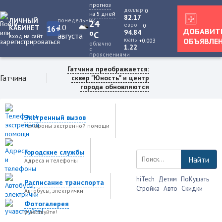
прогноз
доллар
0
на 5 дней
82.17
ЛИЧНЫЙ
понедельник
24
евро
0
10
КАБИНЕТ
16+
ДОБАВИТ
94.84
o
C
августа
вход на сайт
юань
ОБЪЯВЛЕ
+0.003
облачно
1.22
с
прояснениями
Гатчина преображается:
Гатчина
сквер "Юность" и центр
города обновляются
Экстренный вызов
Телефоны экстренной помощи
Городские службы
Найти
Адреса и телефоны
hiTech
Детям
ПоКушать
Расписание транспорта
Стройка
Авто
Скидки
Автобусы, электрички
Фотогалерея
учавствуйте!