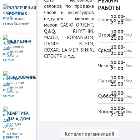
РЕЖИМ
салонов по продаже
РАБОТЫ
РАЗВЛЕЧЕНИЯ
часов и аксессуаров
И ОТДЫХ
10:00-
ведущих мировых
отдыхаем
Понедельник:
обед
21:00
всей семьей
марок: CASIO, ORIENT,
Q&Q, RHYTHM,
10:00-
Вторник:
обед
MADO, ROMANSON,
21:00
МЕДИЦИНА
DANIEL KLEIN,
10:00-
здоровье
ROXAR, LA MER, SINIX,
Среда:
обед
для всей
21:00
СПЕКТР и т.д.
семьи
10:00-
Четверг:
обед
21:00
ОБРАЗОВАНИЕ
10:00-
Пятница:
обед
обучение
21:00
для всей
семьи
10:00-
Суббота:
обед
21:00
10:00-
Воскресенье:
обед
КВАРТИРА,
21:00
ДАЧА, ДОМ
все для
дома и
Каталог организаций
ремонта