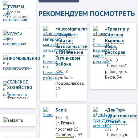
ТУРИЗМ
РЕКОМЕНДУЕМ ПОСМОТРЕТЬ
все для
путешествий
«Autosigma.ru»
«Трактир у
УСЛУГИ
Интернет-
Самсона
для
магазин
Вырина»
населения
автозапчастей
кафе,
в Гатчине и в
ресторан
Гатчинском
ПРОМЫШЛЕННОСТЬ
364
0
и
районе
Гатчинский
производство
район, дер.
408
0
Выра, 34
ул. Коли
СЕЛЬСКОЕ
Подрядчикова,
ХОЗЯЙСТВО
22
и
фермерство
Sanis
«ДенТур»
туристическое
183
0
агентство
г. Гатчина,
проспект 25
332
0
Октября, д. 42
Гатчина, ул.