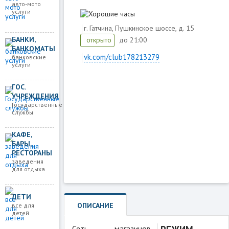
авто-мото
услуги
г. Гатчина, Пушкинское шоссе, д. 15
БАНКИ,
до 21:00
открыто
БАНКОМАТЫ
vk.com/club178213279
банковские
услуги
ГОС.
Загружаем карту
УЧРЕЖДЕНИЯ
Государственные
службы
КАФЕ,
БАРЫ,
РЕСТОРАНЫ
заведения
для отдыха
ДЕТИ
ОПИСАНИЕ
все для
детей
Сеть магазинов-