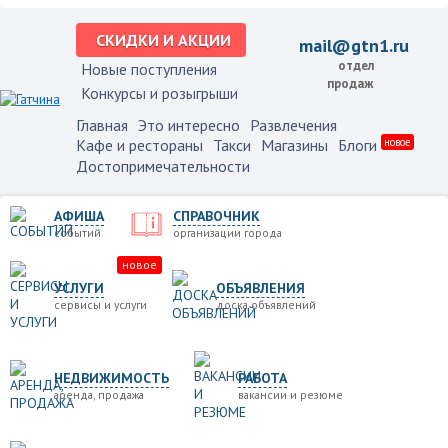
СКИДКИ И АКЦИИ
mail@gtn1.ru
отдел
Новые поступления
продаж
Конкурсы и розыгрыши
Главная
Это интересно
Развлечения
Кафе и рестораны
Такси
Магазины
Блоги
новое
Достопримечательности
АФИША
СПРАВОЧНИК
событий
организации города
новое
УСЛУГИ
ОБЪЯВЛЕНИЯ
сервисы и услуги
доска объявлений
НЕДВИЖИМОСТЬ
РАБОТА
аренда, продажа
вакансии и резюме