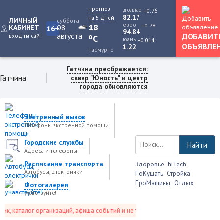
прогноз
доллар
+0.76
82.17
на 5 дней
ЛИЧНЫЙ
суббота
евро
+0.78
18
08
КАБИНЕТ
16+
94.84
августа
ДОБАВИТ
вход на сайт
o
C
юань
+0.014
ОБЪЯВЛЕ
1.22
пасмурно
Гатчина преображается:
Гатчина
сквер "Юность" и центр
города обновляются
Экстренный вызов
Телефоны экстренной помощи
Городские службы
Найти
Адреса и телефоны
Расписание транспорта
Здоровье
hiTech
Автобусы, электрички
ПоКушать
Стройка
ПроМашины
Отдых
Фотогалерея
учавствуйте!
, каталог организаций, афиша событий и не только это.