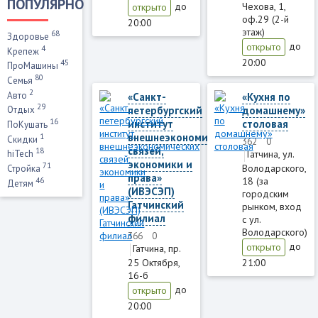
ПОПУЛЯРНО
до
Чехова, 1,
открыто
оф.29 (2-й
20:00
этаж)
68
Здоровье
до
открыто
4
Крепеж
20:00
45
ПроМашины
80
Семья
2
Авто
«Санкт-
«Кухня по
29
петербургский
домашнему»
Отдых
16
институт
столовая
ПоКушать
внешнеэкономических
1
Скидки
362
0
связей,
18
Гатчина, ул.
hiTech
экономики и
71
Володарского,
Стройка
права»
18 (за
46
Детям
(ИВЭСЭП)
городским
Гатчинский
рынком, вход
филиал
с ул.
Володарского)
366
0
до
открыто
Гатчина, пр.
25 Октября,
21:00
16-б
до
открыто
20:00