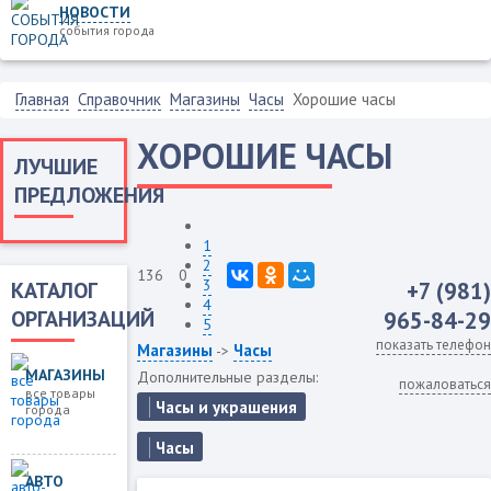
НОВОСТИ
события города
Главная
Справочник
Магазины
Часы
Хорошие часы
ХОРОШИЕ ЧАСЫ
ЛУЧШИЕ
ПРЕДЛОЖЕНИЯ
1
2
136
0
3
КАТАЛОГ
+7 (981)
4
ОРГАНИЗАЦИЙ
965-84-29
5
показать телефон
Магазины
Часы
->
МАГАЗИНЫ
Дополнительные разделы:
пожаловаться
все товары
Часы и украшения
города
Часы
АВТО