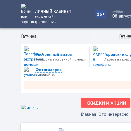
ЛИЧНЫЙ КАБИНЕТ
суббота
16+
08 авгус
вход на сайт
Гатчина
Гатчи
Экстренный вызов
Городские сл
Телефоны экстренной помощи
Адреса и телеф
Фотогалерея
учавствуйте!
Но
СКИДКИ И АКЦИИ
Главная
Это интересно