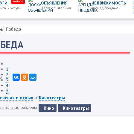
новое
УГИ
ОБЪЯВЛЕНИЯ
НЕДВИЖИМОСТЬ
исы и услуги
доска объявлений
аренда, продажа
ры
Победа
БЕДА
1
2
0
3
4
5
ечения и отдых
Кинотеатры
->
нительные разделы:
Кино
Кинотеатры