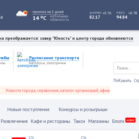
прогноз на 5 дней
доллар
евро
+0.76
+0.78
o
та
небольшая
14
C
82.17
94.84
облачность
на преображается: сквер "Юность" и центр города обновляются
ужбы
Расписание транспорта
оны
Автобусы, электрички
ПоКушать
Ст
вости города, справочник, каталог организаций, афиша событий и не только
Новые поступления
Конкурсы и розыгрыши
Развлечения
Кафе и рестораны
Такси
Магазины
Блоги
новое