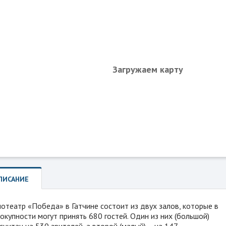
Загружаем карту
ПИСАНИЕ
отеатр «Победа» в Гатчине состоит из двух залов, которые в
окупности могут принять 680 гостей. Один из них (большой)
считан на 530 зрителей, а второй (малый) – на 147