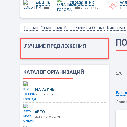
АФИША
СПРАВОЧНИК
УСЛ
событий
организации города
серв
Главная
Справочник
Развлечения и Отдых
Кинотеат
ПО
ЛУЧШИЕ ПРЕДЛОЖЕНИЯ
КАТАЛОГ ОРГАНИЗАЦИЙ
170
МАГАЗИНЫ
Развл
все товары города
Допол
АВТО
авто-мото услуги