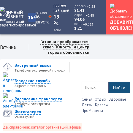
прогноз
доллар
+0.28
81.41
на 5 дней
ЛИЧНЫЙ
четверг
евро
+0.48
19
06
КАБИНЕТ
16+
94.06
августа
ДОБАВИТ
вход на сайт
o
C
юань
+0.013
ОБЪЯВЛЕ
1.21
ясно
Гатчина преображается:
Гатчина
сквер "Юность" и центр
города обновляются
Экстренный вызов
Телефоны экстренной помощи
Городские службы
Адреса и телефоны
Найти
Расписание транспорта
Семья
Отдых
Здоровье
Автобусы, электрички
Детям
Крепеж
ПроМашины
Фотогалерея
учавствуйте!
а, справочник, каталог организаций, афиша событий и не только это.