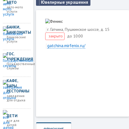
Ювелирные украшения
АВТО
авто-мото
услуги
БАНКИ,
г. Гатчина, Пушкинское шоссе, д. 15
БАНКОМАТЫ
до 10:00
закрыто
банковские
услуги
gatchina.mirfenix.ru/
ГОС.
УЧРЕЖДЕНИЯ
Государственные
Загружаем карту
службы
КАФЕ,
БАРЫ,
РЕСТОРАНЫ
заведения
для отдыха
ДЕТИ
все для
детей