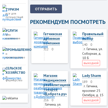
ОТПРАВИТЬ
ТУРИЗМ
все для
путешествий
РЕКОМЕНДУЕМ ПОСМОТРЕТЬ
УСЛУГИ
Гатчинская
Правильный
для
дровяная
выбор
населения
компания
140
0
г. Гатчина, ул.
312
0
ПРОМЫШЛЕННОСТЬ
Соборная, д.
и
производство
10 Б
выходной
СЕЛЬСКОЕ
ХОЗЯЙСТВО
Магазин
Lady Sharm
и
медицинских
фермерство
189
0
реабилитационных
г. Гатчина,
товаров
проспект 25
«Доброта.ру»
Октября, д. 15
выходной
216
0
Гатчина, ул.