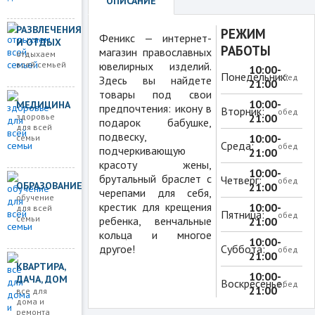
ОПИСАНИЕ
РАЗВЛЕЧЕНИЯ
РЕЖИМ
Феникс — интернет-
И ОТДЫХ
РАБОТЫ
магазин православных
отдыхаем
всей семьей
ювелирных изделий.
10:00-
Понедельник:
обед
Здесь вы найдете
21:00
товары под свои
10:00-
МЕДИЦИНА
предпочтения: икону в
Вторник:
обед
здоровье
21:00
подарок бабушке,
для всей
подвеску,
10:00-
семьи
Среда:
обед
подчеркивающую
21:00
красоту жены,
10:00-
брутальный браслет с
Четверг:
обед
ОБРАЗОВАНИЕ
21:00
черепами для себя,
обучение
крестик для крещения
10:00-
для всей
Пятница:
обед
семьи
ребенка, венчальные
21:00
кольца и многое
10:00-
другое!
Суббота:
обед
21:00
КВАРТИРА,
10:00-
ДАЧА, ДОМ
Воскресенье:
обед
21:00
все для
дома и
ремонта