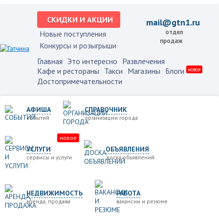
СКИДКИ И АКЦИИ
mail@gtn1.ru
отдел
Новые поступления
продаж
Конкурсы и розыгрыши
Главная
Это интересно
Развлечения
Кафе и рестораны
Такси
Магазины
Блоги
новое
Достопримечательности
АФИША
СПРАВОЧНИК
событий
организации города
новое
УСЛУГИ
ОБЪЯВЛЕНИЯ
сервисы и услуги
доска объявлений
НЕДВИЖИМОСТЬ
РАБОТА
аренда, продажа
вакансии и резюме