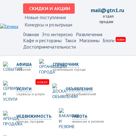
СКИДКИ И АКЦИИ
mail@gtn1.ru
отдел
Новые поступления
продаж
Конкурсы и розыгрыши
Главная
Это интересно
Развлечения
Кафе и рестораны
Такси
Магазины
Блоги
новое
Достопримечательности
АФИША
СПРАВОЧНИК
событий
организации города
новое
УСЛУГИ
ОБЪЯВЛЕНИЯ
сервисы и услуги
доска объявлений
НЕДВИЖИМОСТЬ
РАБОТА
аренда, продажа
вакансии и резюме