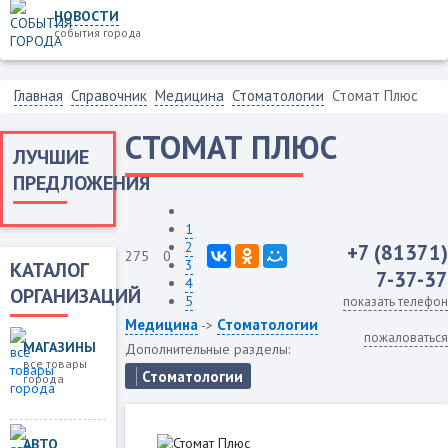
НОВОСТИ
события города
Главная
Справочник
Медицина
Стоматологии
Стомат Плюс
СТОМАТ ПЛЮС
ЛУЧШИЕ
ПРЕДЛОЖЕНИЯ
1
2
+7 (81371)
275
0
3
КАТАЛОГ
7-37-37
4
ОРГАНИЗАЦИЙ
5
показать телефон
Медицина
Стоматологии
->
пожаловаться
МАГАЗИНЫ
Дополнительные разделы:
все товары
Стоматологии
города
АВТО