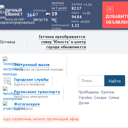
прогноз
доллар
+1.24
на 5 дней
82.17
ЛИЧНЫЙ
пятница
19
евро
+1.65
07
КАБИНЕТ
16+
ДОБАВИТ
94.84
августа
o
вход на сайт
C
юань
ОБЪЯВЛЕ
+0.023
небольшой
1.22
дождь
Гатчина преображается:
Гатчина
сквер "Юность" и центр
города обновляются
Экстренный вызов
Телефоны экстренной помощи
Городские службы
Найти
Адреса и телефоны
Расписание транспорта
ПроМашины
Крепеж
Автобусы, электрички
Стройка
Скидки
Семья
Детям
Фотогалерея
учавствуйте!
да, справочник, каталог организаций, афиша событий и не только это.