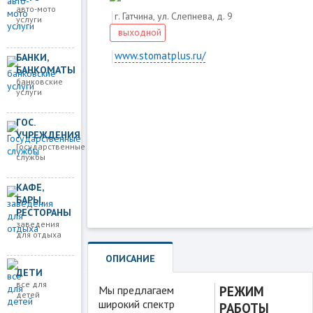
авто-мото
г. Гатчина, ул. Слепнева, д. 9
услуги
выходной
www.stomatplus.ru/
БАНКИ,
БАНКОМАТЫ
банковские
услуги
Загружаем карту
ГОС.
УЧРЕЖДЕНИЯ
Государственные
службы
КАФЕ,
БАРЫ,
РЕСТОРАНЫ
заведения
для отдыха
ОПИСАНИЕ
ДЕТИ
все для
Мы предлагаем
РЕЖИМ
детей
широкий спектр
РАБОТЫ