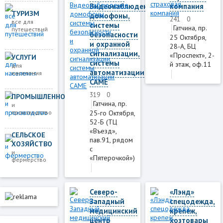
Видеонаблюдение,
компания
ТУРИЗМ
домофоны,
241
0
все для
системы
Гатчина, пр.
путешествий
безопасности
25 Октября,
и охранной
28-А, БЦ
сигнализации,
«Проспект», 2-
УСЛУГИ
системы
й этаж, оф.11
для
автоматизации
населения
CAME
319
0
ПРОМЫШЛЕННОСТЬ
Гатчина, пр.
и
производство
25-го Октября,
52-Б (ТЦ
«Въезд»,
СЕЛЬСКОЕ
пав.91, рядом
ХОЗЯЙСТВО
с
и
«Пятeрочкой»)
фермерство
Северо-
«Лэнд»
Западный
спецодежда,
медицинский
крепеж,
центр
хозтовары