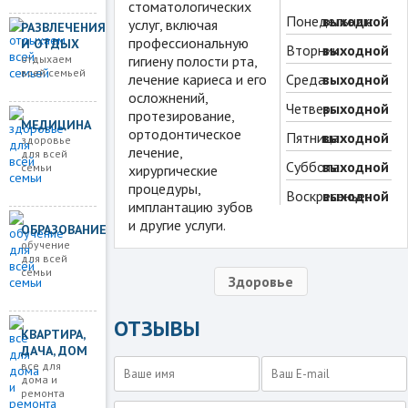
стоматологических
Понедельник:
выходной
услуг, включая
РАЗВЛЕЧЕНИЯ
профессиональную
И ОТДЫХ
Вторник:
выходной
отдыхаем
гигиену полости рта,
всей семьей
лечение кариеса и его
Среда:
выходной
осложнений,
Четверг:
выходной
протезирование,
МЕДИЦИНА
ортодонтическое
Пятница:
выходной
здоровье
лечение,
для всей
Суббота:
выходной
семьи
хирургические
процедуры,
Воскресенье:
выходной
имплантацию зубов
и другие услуги.
ОБРАЗОВАНИЕ
обучение
для всей
семьи
Здоровье
ОТЗЫВЫ
КВАРТИРА,
ДАЧА, ДОМ
все для
дома и
ремонта