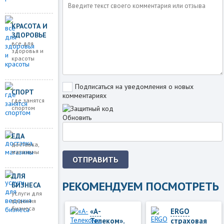
КРАСОТА И
ЗДОРОВЬЕ
все для
здоровья и
красоты
Подписаться на уведомления о новых
СПОРТ
комментариях
где занятся
спортом
Обновить
ЕДА
доставка,
магазины
ОТПРАВИТЬ
ДЛЯ
РЕКОМЕНДУЕМ ПОСМОТРЕТЬ
БИЗНЕСА
услуги для
ведения
бизнеса
«А-
ERGO
Телеком».
страховая