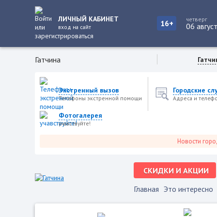
ЛИЧНЫЙ КАБИНЕТ
четверг
16+
06 авгус
вход на сайт
Гатчина
Гатчи
Экстренный вызов
Городские сл
Телефоны экстренной помощи
Адреса и телеф
Фотогалерея
учавствуйте!
Новости города, с
СКИДКИ И АКЦИИ
Главная
Это интересно