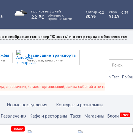
прогноз на 5 дней
доллар
евро
-0.2
-0.39
o
та
облачно с
22
C
80.93
93.19
прояснениями
на преображается: сквер "Юность" и центр города обновляются
ужбы
Расписание транспорта
оны
Автобусы, электрички
hiTech
ПоКуш
правочник, каталог организаций, афиша событий и не только это.
Новые поступления
Конкурсы и розыгрыши
Развлечения
Кафе и рестораны
Такси
Магазины
Блоги
новое
новое