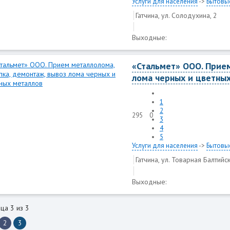
Услуги для населения
->
Бытовые
Гатчина, ул. Солодухина, 2
Выходные:
«Стальмет» ООО. Прием
лома черных и цветны
1
2
295
0
3
4
5
Услуги для населения
->
Бытовые
Гатчина, ул. Товарная Балтийск
Выходные:
ца 3 из 3
2
3