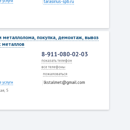
 услуги
tarasirius-spb.ru
 металлолома, покупка, демонтаж, вывоз
х металлов
8-911-080-02-03
показать телефон
все телефоны
пожаловаться
lkstalmet@gmail.com
 услуги
ая, 5