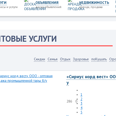
УГИ
ОБЪЯВЛЕНИЯ
НЕДВИЖИМОСТЬ
исы и услуги
доска объявлений
аренда, продажа
ТОВЫЕ УСЛУГИ
Скидки
Семья
Отдых
Здоровье
поКушать
Стр
«Сириус норд вест» ОО
у
1
2
286
0
3
4
5