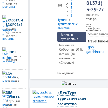
дома и
81371)
2
ремонта
298
0
3
3-29-27
4
показать
5
телефон
Туризм
->
КРАСОТА И
Туристические
все
ЗДОРОВЬЕ
агенства
телефоны
все для
здоровья и
пожаловаться
Билеты и
красоты
путешествия
travel.buro
Гатчина, ул.
gbp-
Соборная, 10-Б,
gatchina.ru
СПОРТ
лит.«А» (за
где занятся
магазином
спортом
«Сирень»)
Выходные:
ЕДА
доставка,
магазины
«ДенТур»
ДЛЯ
БИЗНЕСА
туристическое
услуги для
агентство
ведения