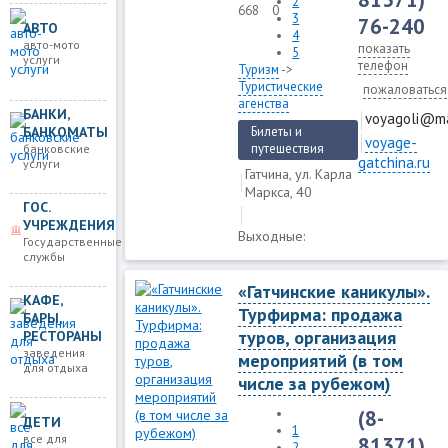
2
668
0
3
76-240
АВТО
4
авто-мото
показать
5
услуги
телефон
Туризм
->
Туристические
пожаловаться
агенства
БАНКИ,
voyagoli@ma
БАНКОМАТЫ
Билеты и
voyage-
путешествия
банковские
gatchina.ru
услуги
Гатчина, ул. Карла
Маркса, 40
ГОС.
УЧРЕЖДЕНИЯ
Выходные:
Государственные
службы
«Гатчинские каникулы».
КАФЕ,
Турфирма: продажа
БАРЫ,
туров, организация
РЕСТОРАНЫ
заведения
мероприятий (в том
для отдыха
числе за рубежом)
(8-
ДЕТИ
1
все для
81371)
2