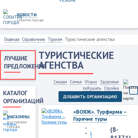
НОВОСТИ
события города
Главная
Справочник
Туризм
Туристические агенства
ТУРИСТИЧЕСКИЕ
ЛУЧШИЕ
АГЕНСТВА
ПРЕДЛОЖЕНИЯ
Скидки
Семья
Отдых
Здоровье
поКушать
Стройка
КАТАЛОГ
ДОБАВИТЬ ОРГАНИЗАЦИЮ
ОРГАНИЗАЦИЙ
«ВОЯЖ». Турфирма –
МАГАЗИНЫ
Горячие туры
все товары
города
(8-
1
81371)