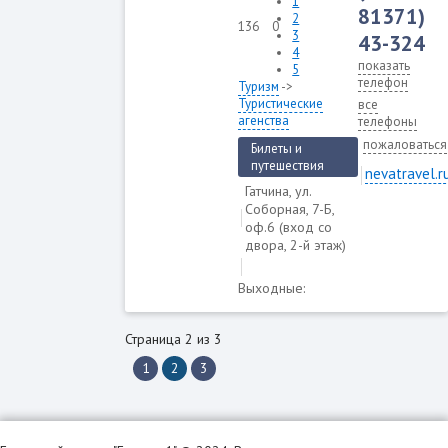
1
81371)
2
136
0
3
43-324
4
показать
5
телефон
Туризм
->
Туристические
все
агенства
телефоны
пожаловаться
Билеты и
путешествия
nevatravel.r
Гатчина, ул.
Соборная, 7-Б,
оф.6 (вход со
двора, 2-й этаж)
Выходные:
Страница 2 из 3
1
2
3