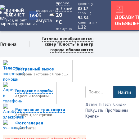
прогноз
доллар
0
82.17
на 5 дней
ЛИЧНЫЙ
воскресенье
евро
0
20
09
КАБИНЕТ
16+
ДОБАВИТ
94.84
августа
вход на сайт
o
C
юань
ОБЪЯВЛЕ
+0.003
1.22
пасмурно
Гатчина преображается:
Гатчина
сквер "Юность" и центр
города обновляются
Экстренный вызов
Телефоны экстренной помощи
Городские службы
Найти
Адреса и телефоны
Детям
hiTech
Скидки
Расписание транспорта
ПоКушать
ПроМашины
Автобусы, электрички
Крепеж
Фотогалерея
учавствуйте!