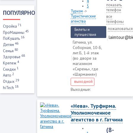
4
показать
5
телефон
Туризм
->
ПОПУЛЯРНО
Туристические
все
агенства
телефоны
71
Стройка
пожаловаться
Билеты и
45
ПроМашины
путешествия
laimtour@bk
16
ПоКушать
Гатчина, ул.
46
Детям
Соборная, 10-Б,
80
Семья
лит.Б, 1-й этаж
68
Здоровье
(во дворе за
4
Крепеж
магазином
1
«Сирень», где
Скидки
«Шармания»)
2
Авто
29
выходной
Отдых
18
hiTech
Выходные:
«Нева». Турфирма.
Уполномоченное
агентство в г. Гатчина
(8-