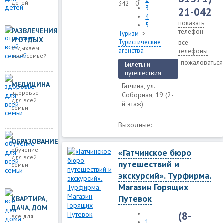
детей
342
0
3
21-042
4
показать
5
РАЗВЛЕЧЕНИЯ
телефон
Туризм
->
И ОТДЫХ
Туристические
все
отдыхаем
агенства
телефоны
всей семьей
пожаловаться
Билеты и
путешествия
МЕДИЦИНА
Гатчина, ул.
здоровье
Соборная, 19 (2-
для всей
й этаж)
семьи
Выходные:
ОБРАЗОВАНИЕ
обучение
«Гатчинское бюро
для всей
путешествий и
семьи
экскурсий». Турфирма.
Магазин Горящих
Путевок
КВАРТИРА,
ДАЧА, ДОМ
(8-
все для
1