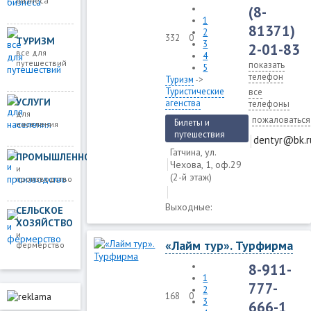
бизнеса
(8-
1
81371)
2
332
0
ТУРИЗМ
3
2-01-83
все для
4
путешествий
показать
5
телефон
Туризм
->
Туристические
все
УСЛУГИ
агенства
телефоны
для
пожаловаться
Билеты и
населения
путешествия
dentyr@bk.r
Гатчина, ул.
ПРОМЫШЛЕННОСТЬ
Чехова, 1, оф.29
и
(2-й этаж)
производство
Выходные:
СЕЛЬСКОЕ
ХОЗЯЙСТВО
и
«Лайм тур». Турфирма
фермерство
8-911-
1
777-
2
168
0
3
666-1