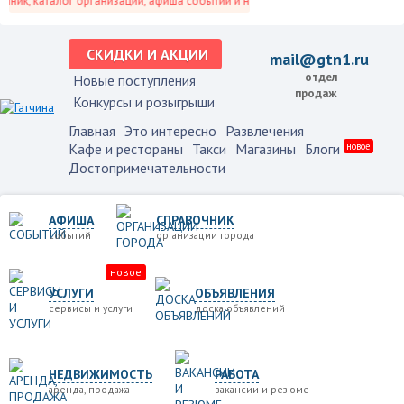
к, каталог организаций, афиша событий и не только это.
СКИДКИ И АКЦИИ
mail@gtn1.ru
отдел
Новые поступления
продаж
Конкурсы и розыгрыши
Главная
Это интересно
Развлечения
Кафе и рестораны
Такси
Магазины
Блоги
новое
Достопримечательности
АФИША
СПРАВОЧНИК
событий
организации города
новое
УСЛУГИ
ОБЪЯВЛЕНИЯ
сервисы и услуги
доска объявлений
НЕДВИЖИМОСТЬ
РАБОТА
аренда, продажа
вакансии и резюме