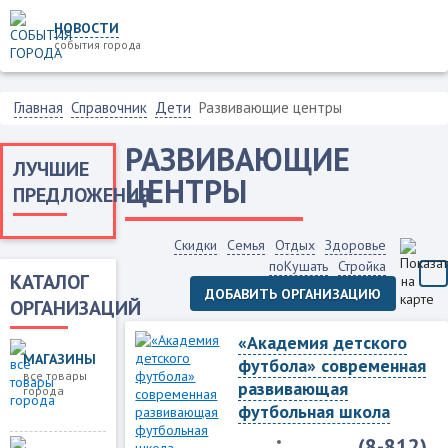
НОВОСТИ
события города
Главная
Справочник
Дети
Развивающие центры
РАЗВИВАЮЩИЕ
ЛУЧШИЕ
ЦЕНТРЫ
ПРЕДЛОЖЕНИЯ
Скидки
Семья
Отдых
Здоровье
поКушать
Стройка
КАТАЛОГ
ДОБАВИТЬ ОРГАНИЗАЦИЮ
ОРГАНИЗАЦИЙ
«Академия детского
МАГАЗИНЫ
футбола» современная
все товары
развивающая
города
футбольная школа
(8-812)