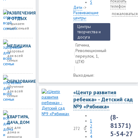
показать
5
телефон
Дети
->
РАЗВЛЕЧЕНИЯ
Развивающие
пожаловаться
центры
И ОТДЫХ
отдыхаем
Центры
всей семьей
творчества и
досуга
Гатчина,
МЕДИЦИНА
Революционный
здоровье
для всей
переулок, 1,
семьи
ЦТЮ
Выходные:
ОБРАЗОВАНИЕ
обучение
«Центр развития
для всей
семьи
ребенка» - Детский сад
№9 «Рябинка»
(8-
КВАРТИРА,
1
ДАЧА, ДОМ
81371)
2
все для
272
0
3
5-54-27
дома и
4
ремонта