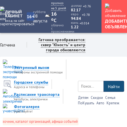
прогноз
доллар
+0.76
на 5 дней
82.17
ЛИЧНЫЙ
суббота
16
евро
+0.78
08
КАБИНЕТ
16+
94.84
o
C
августа
ДОБАВИТ
вход на сайт
юань
+0.014
облачно
ОБЪЯВЛЕ
1.22
с
прояснениями
Гатчина преображается:
Гатчина
сквер "Юность" и центр
города обновляются
Экстренный вызов
Телефоны экстренной помощи
Городские службы
Найти
Адреса и телефоны
Расписание транспорта
Детям
Скидки
Семья
Автобусы, электрички
ПоКушать
Авто
Крепеж
Фотогалерея
учавствуйте!
очник, каталог организаций, афиша событий и не только это.