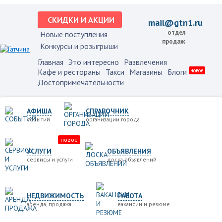
СКИДКИ И АКЦИИ
mail@gtn1.ru
отдел
Новые поступления
продаж
Конкурсы и розыгрыши
Главная
Это интересно
Развлечения
Кафе и рестораны
Такси
Магазины
Блоги
новое
Достопримечательности
АФИША
СПРАВОЧНИК
событий
организации города
новое
УСЛУГИ
ОБЪЯВЛЕНИЯ
сервисы и услуги
доска объявлений
НЕДВИЖИМОСТЬ
РАБОТА
аренда, продажа
вакансии и резюме