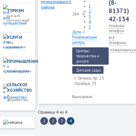
(8-
1
81371)
ТУРИЗМ
2
264
0
все для
3
42-134
путешествий
4
показать
5
телефон
Дети
->
УСЛУГИ
Развивающие
все
центры
для
телефоны
населения
пожаловаться
Центры
творчества и
ПРОМЫШЛЕННОСТЬ
досуга
и
Детские сады
производство
г. Гатчина, пр. 25
Октября, 73
СЕЛЬСКОЕ
ХОЗЯЙСТВО
и
Выходные:
фермерство
Страница 4 из 4
1
2
3
4