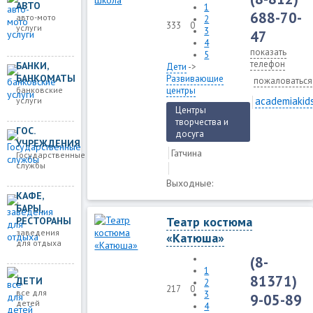
АВТО
1
688-70-
авто-мото
2
333
0
услуги
3
47
4
показать
5
телефон
БАНКИ,
Дети
->
БАНКОМАТЫ
Развивающие
пожаловаться
банковские
центры
academiakids
услуги
Центры
творчества и
ГОС.
досуга
УЧРЕЖДЕНИЯ
Гатчина
Государственные
службы
Выходные:
КАФЕ,
БАРЫ,
Театр костюма
РЕСТОРАНЫ
заведения
«Катюша»
для отдыха
(8-
1
81371)
ДЕТИ
2
217
0
все для
3
9-05-89
детей
4