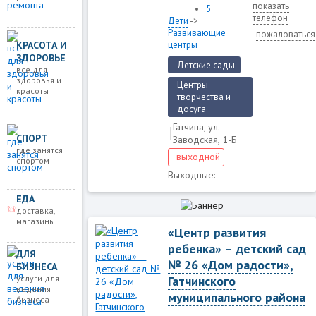
показать
5
телефон
Дети
->
Развивающие
пожаловаться
центры
КРАСОТА И
ЗДОРОВЬЕ
Детские сады
все для
здоровья и
Центры
красоты
творчества и
досуга
Гатчина, ул.
СПОРТ
Заводская, 1-Б
где занятся
выходной
спортом
Выходные:
ЕДА
доставка,
магазины
«Центр развития
ребенка» – детский сад
ДЛЯ
№ 26 «Дом радости»,
БИЗНЕСА
услуги для
Гатчинского
ведения
муниципального района
бизнеса