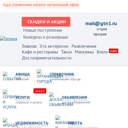
да, справочник, каталог организаций, афиша событий и не только это.
СКИДКИ И АКЦИИ
mail@gtn1.ru
отдел
Новые поступления
продаж
Конкурсы и розыгрыши
Главная
Это интересно
Развлечения
Кафе и рестораны
Такси
Магазины
Блоги
новое
Достопримечательности
АФИША
СПРАВОЧНИК
событий
организации города
новое
УСЛУГИ
ОБЪЯВЛЕНИЯ
сервисы и услуги
доска объявлений
НЕДВИЖИМОСТЬ
РАБОТА
аренда, продажа
вакансии и резюме