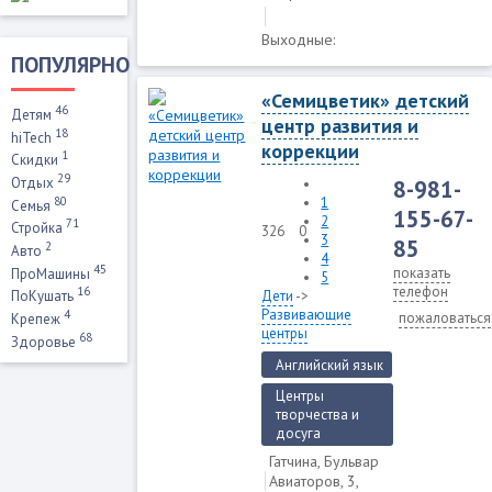
Выходные:
ПОПУЛЯРНО
«Семицветик» детский
46
Детям
центр развития и
18
hiTech
коррекции
1
Скидки
29
Отдых
8-981-
80
1
Семья
155-67-
2
71
Стройка
326
0
3
85
2
Авто
4
45
показать
ПроМашины
5
телефон
16
Дети
->
ПоКушать
Развивающие
4
пожаловаться
Крепеж
центры
68
Здоровье
Английский язык
Центры
творчества и
досуга
Гатчина, Бульвар
Авиаторов, 3,