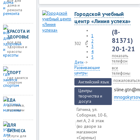
все для
дома и
ремонта
Городской учебный
центр «Линия успеха»
(8-
КРАСОТА И
1
ЗДОРОВЬЕ
81371)
2
все для
302
0
3
здоровья и
20-1-21
4
красоты
показать
5
телефон
Дети
->
Развивающие
все
СПОРТ
центры
телефоны
где занятся
пожаловаться
Английский язык
спортом
sline.gtn@ma
Центры
творчества и
mnogokyrsov
ЕДА
досуга
доставка,
Гатчина, ул.
магазины
Соборная, 10-Б,
лит.А, 2-й этаж
ДЛЯ
(во дворе за
БИЗНЕСА
мaгазином
услуги для
«Cирень»)