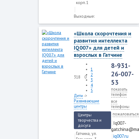
корп.1
Выходные:
«Школа скорочтения и
развития интеллекта
IQ007» для детей и
взрослых в Гатчине
8-931-
1
26-007-
2
318
0
3
53
4
показать
5
телефон
Дети
->
Развивающие
все
центры
телефоны
пожаловаться
Центры
творчества и
Iq007-
досуга
gatchina@mai
Гатчина, ул.
iq007.ru
Горького, 3