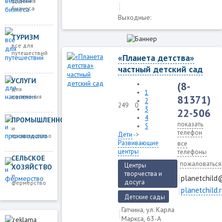
ведения
бизнеса
Выходные:
ТУРИЗМ
все для
путешествий
«Планета детства»
частный детский сад
УСЛУГИ
(8-
для
1
населения
81371)
2
249
0
3
22-506
4
ПРОМЫШЛЕННОСТЬ
показать
5
и
телефон
Дети
->
производство
Развивающие
все
центры
телефоны
СЕЛЬСКОЕ
пожаловаться
Центры
ХОЗЯЙСТВО
творчества и
и
planetchild
досуга
фермерство
planetchild.
Детские сады
Гатчина, ул. Карла
Маркса, 63-А