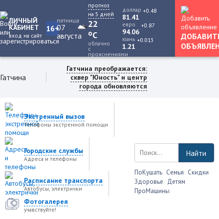
прогноз
доллар
+0.48
на 5 дней
81.41
ЛИЧНЫЙ
пятница
22
евро
+0.87
07
КАБИНЕТ
16+
94.06
o
C
августа
ДОБАВИТ
вход на сайт
юань
+0.013
облачно
ОБЪЯВЛЕ
1.21
с
прояснениями
Гатчина преображается:
Гатчина
сквер "Юность" и центр
города обновляются
Экстренный вызов
Телефоны экстренной помощи
Городские службы
Найти
Адреса и телефоны
ПоКушать
Семья
Скидки
Расписание транспорта
Здоровье
Детям
Автобусы, электрички
ПроМашины
Фотогалерея
учавствуйте!