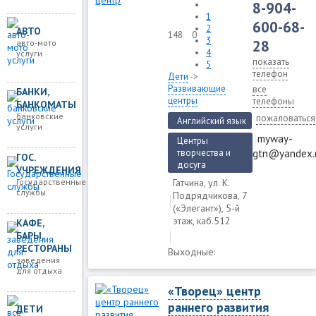
8-904-
1
600-68-
2
АВТО
148
0
3
28
авто-мото
4
услуги
показать
5
телефон
Дети
->
Развивающие
все
БАНКИ,
центры
телефоны
БАНКОМАТЫ
банковские
пожаловаться
Английский язык
услуги
myway-
Центры
gtn@yandex.
творчества и
ГОС.
досуга
УЧРЕЖДЕНИЯ
Государственные
Гатчина, ул. К.
службы
Подрядчикова, 7
(«Элегант»), 5-й
этаж, каб.512
КАФЕ,
БАРЫ,
РЕСТОРАНЫ
Выходные:
заведения
для отдыха
«Творец» центр
раннего развития
ДЕТИ