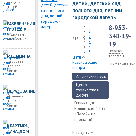
все для
детей, детский сад
детей
полного дня, летний
городской лагерь
РАЗВЛЕЧЕНИЯ
8-953-
И ОТДЫХ
1
отдыхаем
348-19-
2
всей семьей
213
0
3
19
4
показать
5
телефон
МЕДИЦИНА
Дети
->
здоровье
Развивающие
пожаловаться
для всей
центры
семьи
Английский язык
Центры
творчества и
ОБРАЗОВАНИЕ
досуга
обучение
для всей
Гатчина, ул.
семьи
Рощинская, 11 (у
«Лосей» на
площади)
КВАРТИРА,
ДАЧА, ДОМ
Выходные: