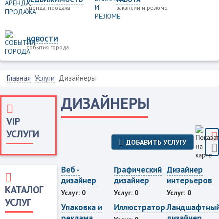
аренда, продажа
вакансии и резюме
НОВОСТИ
события города
Главная
Услуги
Дизайнеры
ДИЗАЙНЕРЫ
VIP
УСЛУГИ
ДОБАВИТЬ УСЛУГУ
Веб -
Графический
Дизайнер
дизайнер
дизайнер
интерьеров
КАТАЛОГ
Услуг: 0
Услуг: 0
Услуг: 0
УСЛУГ
Упаковка и
Иллюстратор
Ландшафтны
реклама
дизайнер