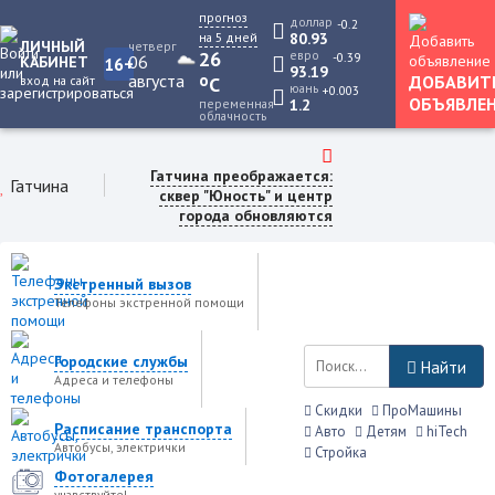
прогноз
доллар
-0.2
на 5 дней
80.93
ЛИЧНЫЙ
четверг
26
евро
-0.39
06
КАБИНЕТ
16+
93.19
августа
o
ДОБАВИТ
вход на сайт
C
юань
+0.003
ОБЪЯВЛЕ
переменная
1.2
облачность
Гатчина преображается:
Гатчина
сквер "Юность" и центр
города обновляются
Экстренный вызов
Телефоны экстренной помощи
Городские службы
Найти
Адреса и телефоны
Скидки
ПроМашины
Расписание транспорта
Авто
Детям
hiTech
Автобусы, электрички
Стройка
Фотогалерея
учавствуйте!