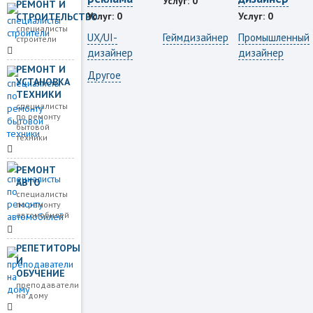
Услуг: 0
РЕМОНТ И
Услуг: 0
Услуг: 0
СТРОИТЕЛЬСТВО
специалисты
UX/UI-
Геймдизайнер
Промышленный
строители
дизайнер
дизайнер
РЕМОНТ И
Другое
УСТАНОВКА
ТЕХНИКИ
специалисты
по ремонту
бытовой
техники
РЕМОНТ
АВТО
специалисты
по ремонту
автомобилей
РЕПЕТИТОРЫ
И
ОБУЧЕНИЕ
преподаватели
на дому