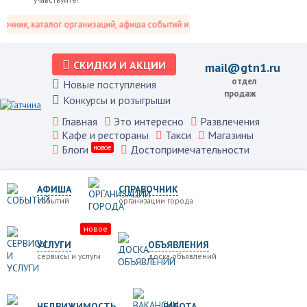
ник, каталог организаций, афиша событий и не только это.
СКИДКИ И АКЦИИ
mail@gtn1.ru
отдел
Новые поступления
продаж
Конкурсы и розыгрыши
Главная
Это интересно
Развлечения
Кафе и рестораны
Такси
Магазины
Блоги
новое
Достопримечательности
АФИША
СПРАВОЧНИК
событий
организации города
новое
УСЛУГИ
ОБЪЯВЛЕНИЯ
сервисы и услуги
доска объявлений
НЕДВИЖИМОСТЬ
РАБОТА