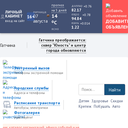
прогноз
доллар
+0.76
82.17
на 5 дней
ЛИЧНЫЙ
пятница
евро
+0.78
14
07
КАБИНЕТ
16+
94.84
августа
ДОБАВИТ
вход на сайт
o
C
юань
+0.014
ОБЪЯВЛЕ
1.22
ясно
Гатчина преображается:
Гатчина
сквер "Юность" и центр
города обновляются
Экстренный вызов
Телефоны экстренной помощи
Городские службы
Найти
Адреса и телефоны
Детям
Здоровье
Скидки
Расписание транспорта
Крепеж
ПоКушать
Авто
Автобусы, электрички
Фотогалерея
учавствуйте!
к, каталог организаций, афиша событий и не только это.