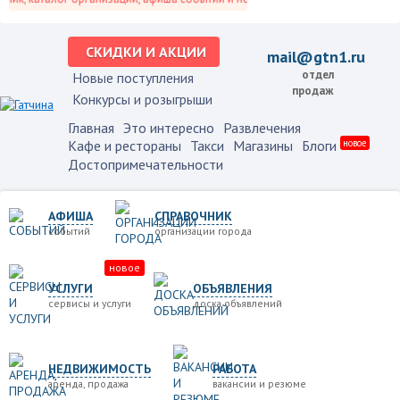
СКИДКИ И АКЦИИ
mail@gtn1.ru
отдел
Новые поступления
продаж
Конкурсы и розыгрыши
Главная
Это интересно
Развлечения
Кафе и рестораны
Такси
Магазины
Блоги
новое
Достопримечательности
АФИША
СПРАВОЧНИК
событий
организации города
новое
УСЛУГИ
ОБЪЯВЛЕНИЯ
сервисы и услуги
доска объявлений
НЕДВИЖИМОСТЬ
РАБОТА
аренда, продажа
вакансии и резюме