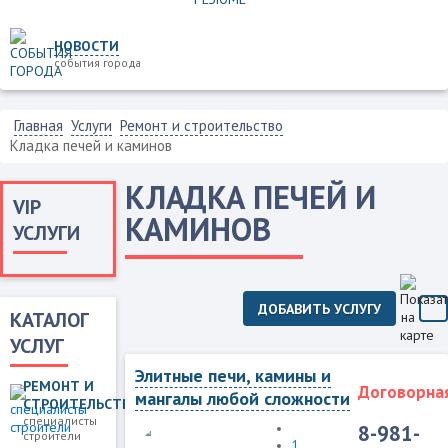
НОВОСТИ
события города
Главная
Услуги
Ремонт и строительство
Кладка печей и каминов
КЛАДКА ПЕЧЕЙ И
VIP
КАМИНОВ
УСЛУГИ
ДОБАВИТЬ УСЛУГУ
КАТАЛОГ
УСЛУГ
Элитные печи, камины и
РЕМОНТ И
Договорна
мангалы любой сложности
СТРОИТЕЛЬСТВО
специалисты
8-981-
строители
1