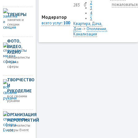
2
пожаловаться
283
0
3
4
ТРЕНЕРЫ
Модератор
5
занятия и
всего услуг:
100
Квартира, Дача,
секции
Дом
->
Отопление,
Канализация
ФОТО,
ВИДЕО,
АУДИО
специалисты
медиа
сферы
ТВОРЧЕСТВО
И
РУКОДЕЛИЕ
все своими
руками
ОРГАНИЗАЦИЯ
МЕРОПРИЯТИЙ
спецмалисты
сферы Event