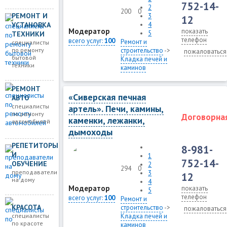
752-14-
2
200
0
РЕМОНТ И
3
12
УСТАНОВКА
4
Модератор
показать
5
ТЕХНИКИ
телефон
всего услуг:
100
Ремонт и
специалисты
по ремонту
строительство
->
пожаловаться
бытовой
Кладка печей и
техники
каминов
РЕМОНТ
«Сиверская печная
АВТО
специалисты
артель». Печи, камины,
по ремонту
Договорна
каменки, лежанки,
автомобилей
дымоходы
РЕПЕТИТОРЫ
8-981-
И
1
752-14-
ОБУЧЕНИЕ
2
294
0
преподаватели
3
12
на дому
4
Модератор
показать
5
телефон
всего услуг:
100
Ремонт и
КРАСОТА
строительство
->
пожаловаться
специалисты
Кладка печей и
по красоте
каминов