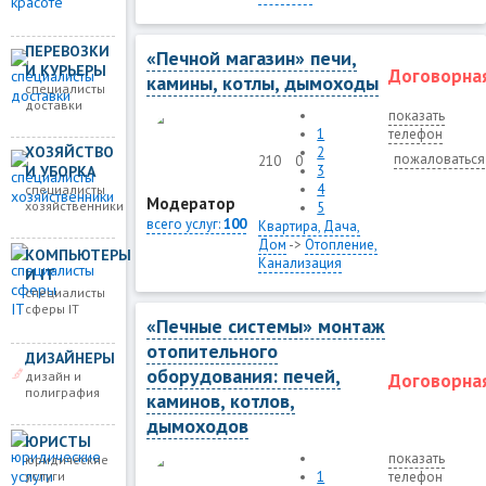
ПЕРЕВОЗКИ
«Печной магазин» печи,
И КУРЬЕРЫ
Договорна
камины, котлы, дымоходы
специалисты
доставки
показать
1
телефон
ХОЗЯЙСТВО
2
пожаловаться
210
0
И УБОРКА
3
4
специалисты
Модератор
хозяйственники
5
всего услуг:
100
Квартира, Дача,
Дом
->
Отопление,
КОМПЬЮТЕРЫ
Канализация
И IT
специалисты
сферы IT
«Печные системы» монтаж
отопительного
ДИЗАЙНЕРЫ
оборудования: печей,
дизайн и
Договорна
полиграфия
каминов, котлов,
дымоходов
ЮРИСТЫ
показать
юридические
услуги
1
телефон