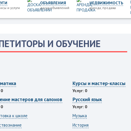
УГИ
ОБЪЯВЛЕНИЯ
НЕДВИЖИМОСТЬ
исы и услуги
доска объявлений
аренда, продажа
ПЕТИТОРЫ И ОБУЧЕНИЕ
матика
Курсы и мастер-классы
 0
Услуг: 0
ение мастеров для салонов
Русский язык
 0
Услуг: 0
товка к школе
Музыка
ствознание
История