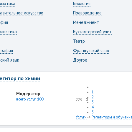
рматика
Биология
азительное искусство
Правоведение
афия
Менеджмент
алистика
Бухгалтерский учет
Театр
графия
Французский язык
ский язык
Другое
етитор по химии
1
Модератор
2
всего услуг:
100
223
0
3
4
5
Услуги
->
Репетиторы и обучени