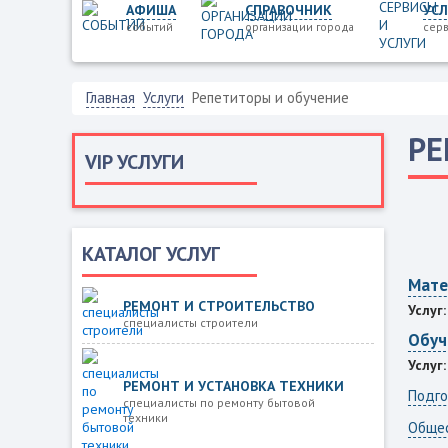
АФИША
СПРАВОЧНИК
УСЛ
событий
организации города
серв
Главная
Услуги
Репетиторы и обучение
РЕ
VIP УСЛУГИ
КАТАЛОГ УСЛУГ
Мате
РЕМОНТ И СТРОИТЕЛЬСТВО
Услуг:
специалисты строители
Обуч
Услуг:
РЕМОНТ И УСТАНОВКА ТЕХНИКИ
Подго
специалисты по ремонту бытовой
техники
Обще