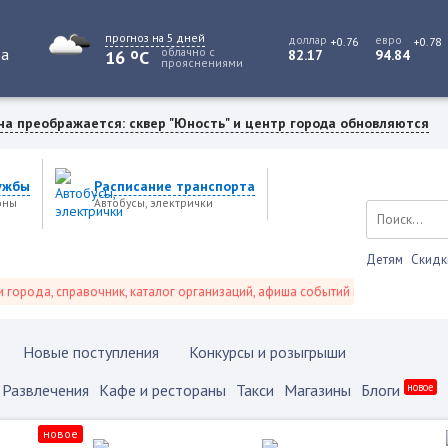
прогноз на 5 дней
доллар
евро
+0.76
+0.78
o
та
облачно с
16
C
82.17
94.84
прояснениями
на преображается: сквер "Юность" и центр города обновляются
ужбы
Расписание транспорта
оны
Автобусы, электрички
Детям
Скидк
а, справочник, каталог организаций, афиша событий и не только это.
Новые поступления
Конкурсы и розыгрыши
Развлечения
Кафе и рестораны
Такси
Магазины
Блоги
новое
новое