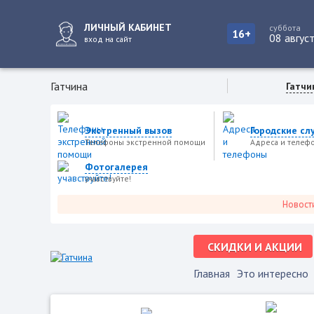
ЛИЧНЫЙ КАБИНЕТ
суббота
16+
08 авгус
вход на сайт
Гатчина
Гатчи
Экстренный вызов
Городские сл
Телефоны экстренной помощи
Адреса и телеф
Фотогалерея
учавствуйте!
Новости город
СКИДКИ И АКЦИИ
Главная
Это интересно