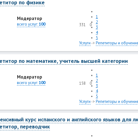
етитор по физике
1
Модератор
2
всего услуг:
100
331
0
3
4
5
Услуги
->
Репетиторы и обучени
етитор по математике, учитель высшей категории
1
Модератор
2
всего услуг:
100
158
0
3
4
5
Услуги
->
Репетиторы и обучени
енсивный курс испанского и английского языков для л
етитор, переводчик