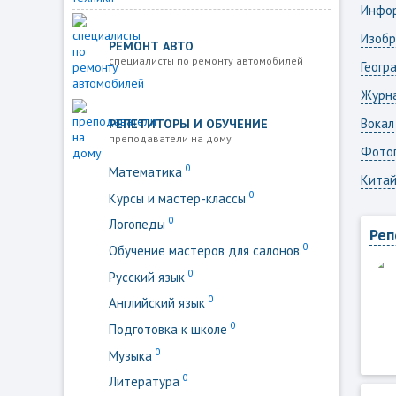
Инфо
Изобр
РЕМОНТ АВТО
специалисты по ремонту автомобилей
Геогр
Журн
Вокал
РЕПЕТИТОРЫ И ОБУЧЕНИЕ
преподаватели на дому
Фото
0
Математика
Китай
0
Курсы и мастер-классы
0
Логопеды
Реп
0
Обучение мастеров для салонов
0
Русский язык
0
Английский язык
0
Подготовка к школе
0
Музыка
0
Литература