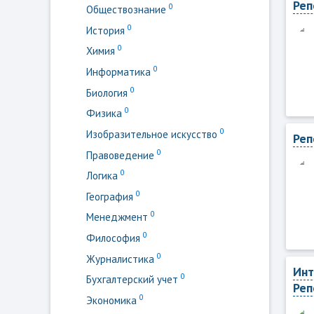
Реп
0
Обществознание
0
История
0
Химия
0
Информатика
0
Биология
0
Физика
0
Изобразительное искусство
Реп
0
Правоведение
0
Логика
0
География
0
Менеджмент
0
Философия
0
Журналистика
Инт
0
Бухгалтерский учет
Реп
0
Экономика