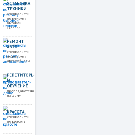
УСТАНОВКА
ТЕХНИКИ
специалисты
по ремонту
бытовой
техники
РЕМОНТ
АВТО
специалисты
по ремонту
автомобилей
РЕПЕТИТОРЫ
И
ОБУЧЕНИЕ
преподаватели
на дому
КРАСОТА
специалисты
по красоте