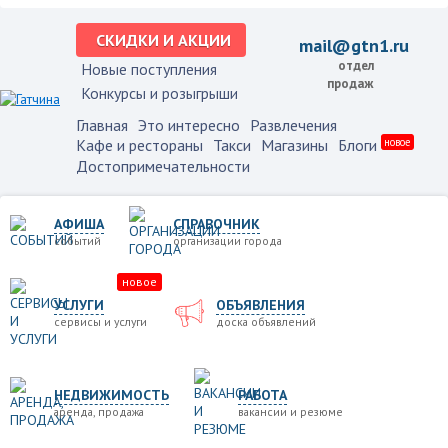
СКИДКИ И АКЦИИ
mail@gtn1.ru
отдел
Новые поступления
продаж
Конкурсы и розыгрыши
Главная
Это интересно
Развлечения
Кафе и рестораны
Такси
Магазины
Блоги
новое
Достопримечательности
АФИША
СПРАВОЧНИК
событий
организации города
новое
УСЛУГИ
ОБЪЯВЛЕНИЯ
сервисы и услуги
доска объявлений
НЕДВИЖИМОСТЬ
РАБОТА
аренда, продажа
вакансии и резюме