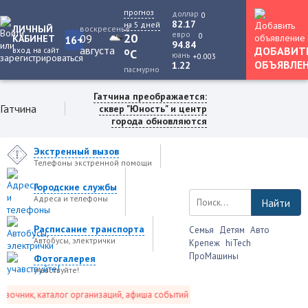
прогноз
доллар
0
82.17
на 5 дней
ЛИЧНЫЙ
воскресенье
евро
0
20
09
КАБИНЕТ
16+
94.84
августа
ДОБАВИТ
вход на сайт
o
C
юань
+0.003
ОБЪЯВЛЕ
1.22
пасмурно
Гатчина преображается:
Гатчина
сквер "Юность" и центр
города обновляются
Экстренный вызов
Телефоны экстренной помощи
Городские службы
Адреса и телефоны
Найти
Расписание транспорта
Семья
Детям
Авто
Автобусы, электрички
Крепеж
hiTech
ПроМашины
Фотогалерея
учавствуйте!
очник, каталог организаций, афиша событий и не только это.