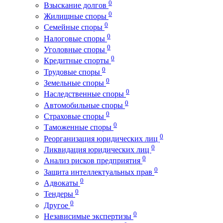
0
Взыскание долгов
0
Жилищные споры
0
Семейные споры
0
Налоговые споры
0
Уголовные споры
0
Кредитные спорты
0
Трудовые споры
0
Земельные споры
0
Наследственные споры
0
Автомобильные споры
0
Страховые споры
0
Таможенные споры
0
Реорганизация юридических лиц
0
Ликвидация юридических лиц
0
Анализ рисков предприятия
0
Защита интеллектуальных прав
0
Адвокаты
0
Тендеры
0
Другое
0
Независимые экспертизы