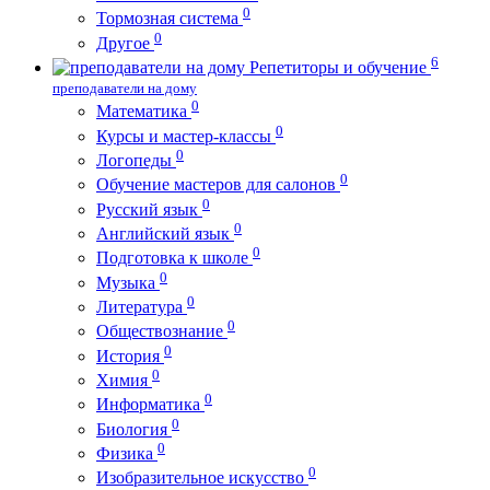
0
Тормозная система
0
Другое
6
Репетиторы и обучение
преподаватели на дому
0
Математика
0
Курсы и мастер-классы
0
Логопеды
0
Обучение мастеров для салонов
0
Русский язык
0
Английский язык
0
Подготовка к школе
0
Музыка
0
Литература
0
Обществознание
0
История
0
Химия
0
Информатика
0
Биология
0
Физика
0
Изобразительное искусство