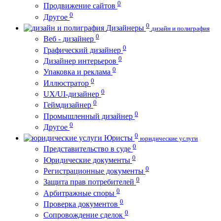
0
Продвижение сайтов
0
Другое
0
Дизайнеры
дизайн и полиграфия
0
Веб - дизайнер
0
Графический дизайнер
0
Дизайнер интерьеров
0
Упаковка и реклама
0
Иллюстратор
0
UX/UI-дизайнер
0
Геймдизайнер
0
Промышленный дизайнер
0
Другое
0
Юристы
юридические услуги
0
Представительство в суде
0
Юридические документы
0
Регистрационные документы
0
Защита прав потребителей
0
Арбитражные споры
0
Проверка документов
0
Сопровождение сделок