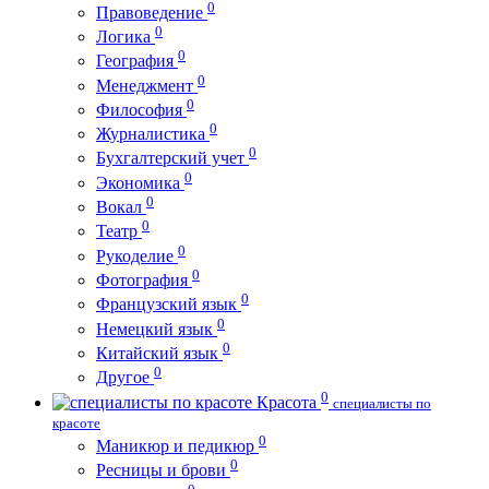
0
Правоведение
0
Логика
0
География
0
Менеджмент
0
Философия
0
Журналистика
0
Бухгалтерский учет
0
Экономика
0
Вокал
0
Театр
0
Рукоделие
0
Фотография
0
Французский язык
0
Немецкий язык
0
Китайский язык
0
Другое
0
Красота
специалисты по
красоте
0
Маникюр и педикюр
0
Ресницы и брови
0