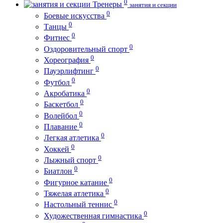
0
Тренеры
занятия и секции
0
Боевые искусства
0
Танцы
0
Фитнес
0
Оздоровительный спорт
0
Хореография
0
Пауэрлифтинг
0
Футбол
0
Акробатика
0
Баскетбол
0
Волейбол
0
Плавание
0
Легкая атлетика
0
Хоккей
0
Лыжный спорт
0
Биатлон
0
Фигурное катание
0
Тяжелая атлетика
0
Настольный теннис
0
Художественная гимнастика