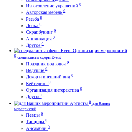
0
Изготовление украшений
0
Авторская мебель
0
Резьба
0
Лепка
0
Скрапбукинг
0
Аппликация
0
Другое
Организация мероприятий
0
спецмалисты сферы Event
0
Праздник под ключ
0
Ведущие
0
Декор и внешний вид
0
Кейтеринг
0
Организация интерактива
0
Другое
0
Артисты
для Ваших
мероприятий
0
Певцы
0
Танцоры
0
Ансамбли