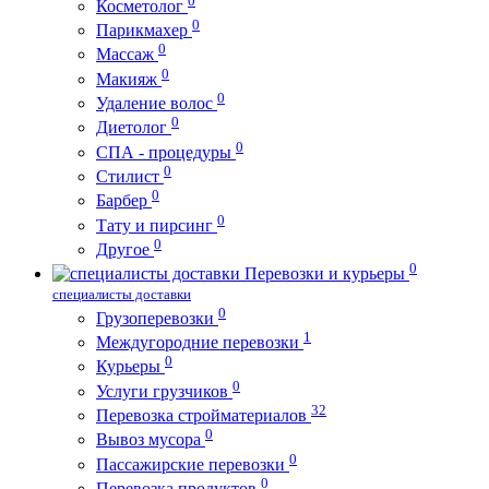
Косметолог
0
Парикмахер
0
Массаж
0
Макияж
0
Удаление волос
0
Диетолог
0
СПА - процедуры
0
Стилист
0
Барбер
0
Тату и пирсинг
0
Другое
0
Перевозки и курьеры
специалисты доставки
0
Грузоперевозки
1
Междугородние перевозки
0
Курьеры
0
Услуги грузчиков
32
Перевозка стройматериалов
0
Вывоз мусора
0
Пассажирские перевозки
0
Перевозка продуктов