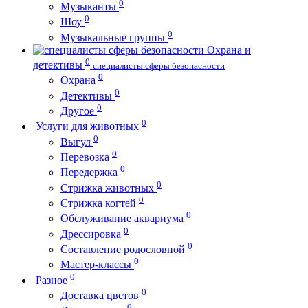
0
Музыканты
0
Шоу
0
Музыкальные группы
Охрана и
0
детективы
специалисты сферы безопасности
0
Охрана
0
Детективы
0
Другое
0
Услуги для животных
0
Выгул
0
Перевозка
0
Передержка
0
Стрижка животных
0
Стрижка когтей
0
Обслуживание аквариума
0
Дрессировка
0
Составление родословной
0
Мастер-классы
0
Разное
0
Доставка цветов
0