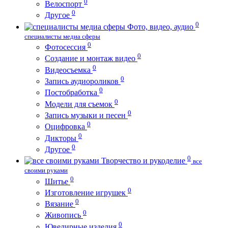
0
Велоспорт
0
Другое
0
Фото, видео, аудио
специалисты медиа сферы
0
Фотосессия
0
Создание и монтаж видео
0
Видеосъемка
0
Запись аудиороликов
0
Постобработка
0
Модели для съемок
0
Запись музыки и песен
0
Оцифровка
0
Дикторы
0
Другое
0
Творчество и рукоделие
все
своими руками
0
Шитье
0
Изготовление игрушек
0
Вязание
0
Живопись
0
Ювелирные изделия