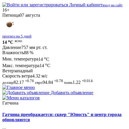
Личный кабинет
вход на сайт
16+
Пятница
07 августа
прогноз на 5 дней
o
ясно
14
C
Давление
757 мм рт. ст.
Влажность
88 %
o
Мин. температура
14
C
o
Макс. температура
14
C
Ветер
западный
Скорость ветра
4.32 м/с
+0.76
+0.78
+0.014
82.17
94.84
1.22
доллар
евро
юань
Добавить объявление
Гатчина
Гатчина преображается: сквер "Юность" и центр города
обновляются