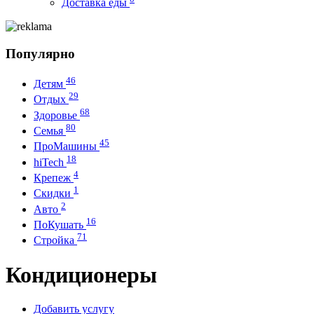
Доставка еды
Популярно
46
Детям
29
Отдых
68
Здоровье
80
Семья
45
ПроМашины
18
hiTech
4
Крепеж
1
Скидки
2
Авто
16
ПоКушать
71
Стройка
Кондиционеры
Добавить услугу