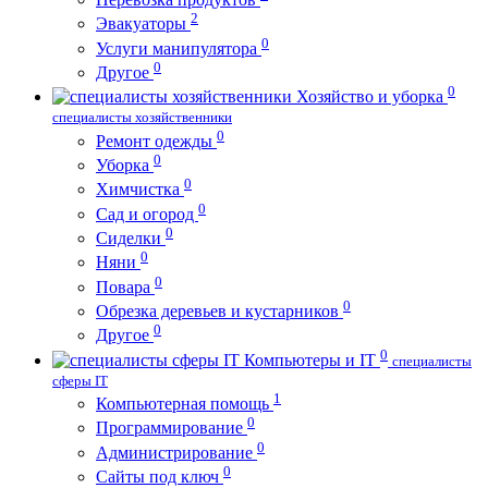
2
Эвакуаторы
0
Услуги манипулятора
0
Другое
0
Хозяйство и уборка
специалисты хозяйственники
0
Ремонт одежды
0
Уборка
0
Химчистка
0
Сад и огород
0
Сиделки
0
Няни
0
Повара
0
Обрезка деревьев и кустарников
0
Другое
0
Компьютеры и IT
специалисты
сферы IT
1
Компьютерная помощь
0
Программирование
0
Администрирование
0
Сайты под ключ